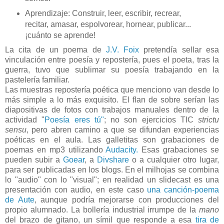
Aprendizaje: Construir, leer, escribir, recrear,
recitar, amasar, espolvorear, hornear, publicar...
¡cuánto se aprende!
La cita de un poema de
J.V. Foix
pretendía sellar esa
vinculación entre poesía y repostería, pues el poeta, tras la
guerra, tuvo que sublimar su poesía trabajando en la
pastelería familiar.
Las muestras repostería poética que menciono van desde lo
más simple a lo más exquisito. El flan de sobre serían las
diapositivas de fotos con trabajos manuales dentro de la
actividad "
Poesía eres tú"
; no son ejercicios TIC
strictu
sensu
, pero abren camino a que se difundan experiencias
poéticas en el aula. Las galletitas son grabaciones de
poemas en mp3 utilizando
Audacity.
Esas grabaciones se
pueden subir a
Goear
, a
Divshare
o a cualquier otro lugar,
para ser publicadas en los blogs. En el milhojas se combina
lo "audio" con lo "visual"; en realidad un slidecast es una
presentación con audio, en este caso
una canción-poema
de Aute
, aunque podría mejorarse con producciones del
propio alumnado. La bollería industrial irrumpe de la
mano
del brazo de gitano, un símil que responde a esa
tira de