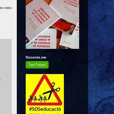
es estos
Docente.me
Toni Solano
n