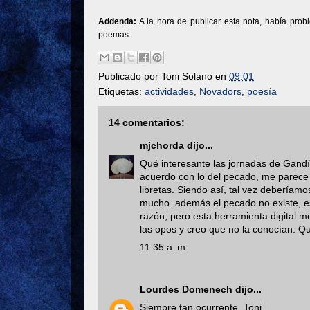
Addenda:
A la hora de publicar esta nota, había prob
poemas.
Publicado por
Toni Solano
en
09:01
Etiquetas:
actividades
,
Novadors
,
poesía
14 comentarios:
mjchorda
dijo...
Qué interesante las jornadas de Gandía
acuerdo con lo del pecado, me parece
libretas. Siendo así, tal vez deberíam
mucho. además el pecado no existe, es 
razón, pero esta herramienta digital 
las opos y creo que no la conocían. Qu
11:35 a. m.
Lourdes Domenech
dijo...
Siempre tan ocurrente, Toni.