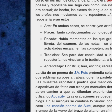
curso en los últimos cinco años. El título era
Boc
poesía y repostería me llegó casi como una insp
era casual; de hecho, las clases de lengua de e
los profes nos movíamos como reposteros aña
repostería eran estos:
Arte: En ambos casos, se construyen artef
Placer: Tanto confeccionarlos como degust
Pecado: Había momentos en los que grabar
libreta, del examen, de las notas... se 
actividades encajan en las competencias b
Tradición: Sea para dar continuidad a lo
repostería nos vinculan a lo tradicional, a
Aprendizaje: Construir, leer, escribir, recr
La cita de un poema de
J.V. Foix
pretendía sella
que sublimar su poesía trabajando en la pasteler
Las muestras repostería poética que menciono
diapositivas de fotos con trabajos manuales den
abren camino a que se difundan experiencia
utilizando
Audacity.
Esas grabaciones se pueden
blogs. En el milhojas se combina lo "audio" con
caso
una canción-poema de Aute
, aunque pod
irrumpe de la
mano
del brazo de gitano, un sím