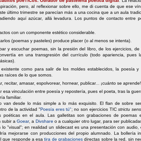
aditos poéTICos: Obrador de pastelería poética digital
. La relaci
iración, pero, al reflexionar sobre ello, me di cuenta de que ese ví
ste último trimestre se parecían más a una cocina que a un aula tradic
diendo aquí azúcar, allá levadura. Los puntos de contacto entre p
actos con un componente estético considerable.
arlos (poemas y pasteles) produce placer (o al menos se intenta).
 y escuchar poemas, sin la presión del libro, de los ejercicios, de 
convertía en una transgresión del currículo (todo apariencia, pues l
ásicas).
 existente como para salir de los moldes establecidos, la poesía y 
 las raíces de lo que somos.
ear, recitar, amasar, espolvorear, hornear, publicar... ¡cuánto se aprende!
r esa vinculación entre poesía y repostería, pues el poeta, tras la guer
ía familiar.
 van desde lo más simple a lo más exquisito. El flan de sobre ser
tro de la actividad "
Poesía eres tú"
; no son ejercicios TIC
strictu sen
s poéticas en el aula. Las galletitas son grabaciones de poemas
 subir a
Goear
, a
Divshare
o a cualquier otro lugar, para ser publicada
 lo "visual"; en realidad un slidecast es una presentación con audio,
ría mejorarse con producciones del propio alumnado. La bollería ind
il que responde a esa
tira de grabaciones
directas sobre la red, sin n