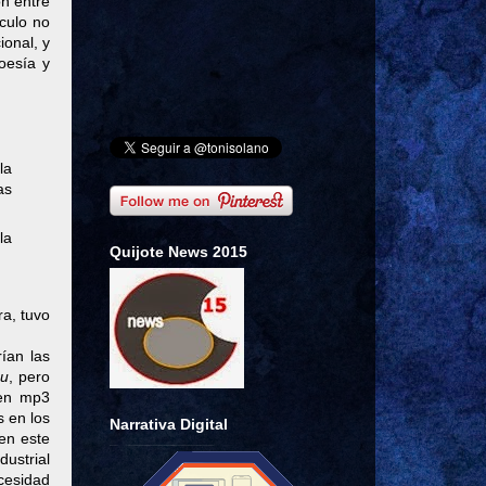
ón entre
nculo no
ional, y
oesía y
la
as
la
Quijote News 2015
ra, tuvo
ían las
su
, pero
 en mp3
s en los
Narrativa Digital
 en este
ustrial
ecesidad