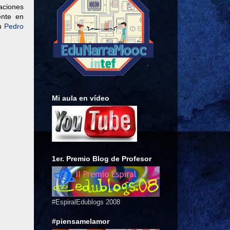
aciones
nte en
on
Pedro
Mi aula en vídeo
1er. Premio Blog de Profesor
#EspiralEdublogs 2008
#piensamelamor