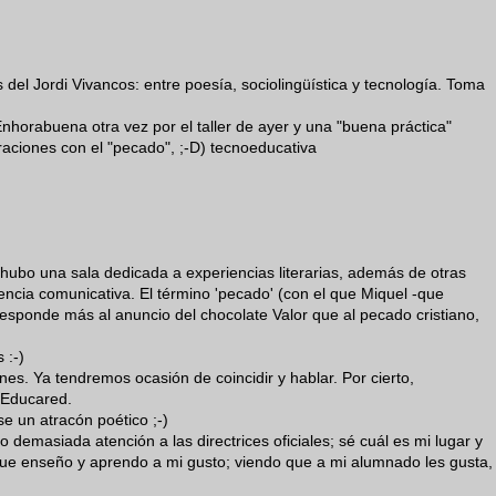
 del Jordi Vivancos: entre poesía, sociolingüística y tecnología. Toma
Enhorabuena otra vez por el taller de ayer y una "buena práctica"
araciones con el "pecado", ;-D) tecnoeducativa
 hubo una sala dedicada a experiencias literarias, además de otras
ncia comunicativa. El término 'pecado' (con el que Miquel -que
esponde más al anuncio del chocolate Valor que al pecado cristiano,
 :-)
es. Ya tendremos ocasión de coincidir y hablar. Por cierto,
 Educared.
e un atracón poético ;-)
 demasiada atención a las directrices oficiales; sé cuál es mi lugar y
 que enseño y aprendo a mi gusto; viendo que a mi alumnado les gusta,