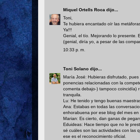
Miquel Ortells Roca
dijo...
Toni,
Te hubiera encantado oír las metáforas
Ya!!!
Genial, el tío. Mejorando lo presente. 
(genial, diría yo, a pesar de las comp
10:33 p. m.
Toni Solano
dijo...
María José: Hubieras disfrutado, pues
ponencias relacionadas con la compete
comenta debajo-) tampoco coincidía) r
tranquila.
Lu: He tenido y tengo buenas maestras
Ana: Estabas en todas las conversacion
enhorabuena por ese blog del mes en
Marian: Es cierto, dan ganas de pegars
Eduideas: Hace tiempo que no le presto
sé cuáles son las actividades con las
ese es el reconocimiento oficial.