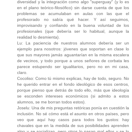
diversidad y la integración como algo "superguay" (y lo es
en el plano teórico-filosófico) sin darse cuenta de que los
problemas se acumulaban en aulas con las que el
profesorado no sabía qué hacer. Y así seguimos,
improvisando y confiando en la buena voluntad de los
profesionales (que debería ser lo habitual, aunque la
realidad lo desmienta).
Lu: La paciencia de nuestros alumnos debería ser un
ejemplo para nosotros: jóvenes que soportan en clase lo
que sus mayores jamás aguantarían en la misma escalera
de vecinos, y todo porque a unos señores de corbata les
parece estupendo ser igualitarios, pero no en mi casa,
claro.
Cocoliso: Como tú mismo explicas, hay de todo, seguro. No
he querido entrar en el fondo ideológico de esos centros,
porque pienso que detrás de todo ello, más que ideología
se esconden intereses económicos (si admito a estos
alumnos, se me borran todos estos).
Joselu: Una de mis preguntas retóricas ponía en cuestión la
inclusión. No sé cómo está el asunto en otros países, pero
veo que aquí hay casos para todos los gustos: hay
chavales que en la medida de sus posibilidades aprenden
algo y se socializan, pero otros lo pasan mal ellos y se lo