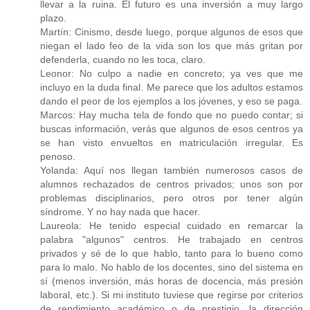
llevar a la ruina. El futuro es una inversión a muy largo
plazo.
Martín: Cinismo, desde luego, porque algunos de esos que
niegan el lado feo de la vida son los que más gritan por
defenderla, cuando no les toca, claro.
Leonor: No culpo a nadie en concreto; ya ves que me
incluyo en la duda final. Me parece que los adultos estamos
dando el peor de los ejemplos a los jóvenes, y eso se paga.
Marcos: Hay mucha tela de fondo que no puedo contar; si
buscas información, verás que algunos de esos centros ya
se han visto envueltos en matriculación irregular. Es
penoso.
Yolanda: Aquí nos llegan también numerosos casos de
alumnos rechazados de centros privados; unos son por
problemas disciplinarios, pero otros por tener algún
síndrome. Y no hay nada que hacer.
Laureola: He tenido especial cuidado en remarcar la
palabra "algunos" centros. He trabajado en centros
privados y sé de lo que hablo, tanto para lo bueno como
para lo malo. No hablo de los docentes, sino del sistema en
sí (menos inversión, más horas de docencia, más presión
laboral, etc.). Si mi instituto tuviese que regirse por criterios
de rendimiento académico o de prestigio, la dirección