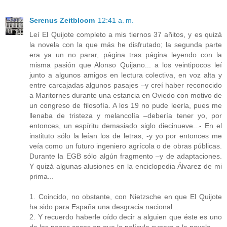
Serenus Zeitbloom
12:41 a. m.
Leí El Quijote completo a mis tiernos 37 añitos, y es quizá
la novela con la que más he disfrutado; la segunda parte
era ya un no parar, página tras página leyendo con la
misma pasión que Alonso Quijano... a los veintipocos leí
junto a algunos amigos en lectura colectiva, en voz alta y
entre carcajadas algunos pasajes –y creí haber reconocido
a Maritornes durante una estancia en Oviedo con motivo de
un congreso de filosofía. A los 19 no pude leerla, pues me
llenaba de tristeza y melancolía –debería tener yo, por
entonces, un espíritu demasiado siglo diecinueve...- En el
instituto sólo la leían los de letras, -y yo por entonces me
veía como un futuro ingeniero agrícola o de obras públicas.
Durante la EGB sólo algún fragmento –y de adaptaciones.
Y quizá algunas alusiones en la enciclopedia Álvarez de mi
prima...
1. Coincido, no obstante, con Nietzsche en que El Quijote
ha sido para España una desgracia nacional...
2. Y recuerdo haberle oído decir a alguien que éste es uno
de los pocos casos en que la película supera a la novela.