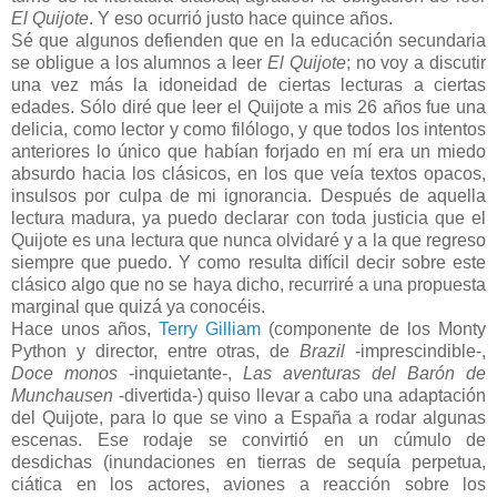
El Quijote
. Y eso ocurrió justo hace quince años.
Sé que algunos defienden que en la educación secundaria
se obligue a los alumnos a leer
El Quijote
; no voy a discutir
una vez más la idoneidad de ciertas lecturas a ciertas
edades. Sólo diré que leer el Quijote a mis 26 años fue una
delicia, como lector y como filólogo, y que todos los intentos
anteriores lo único que habían forjado en mí era un miedo
absurdo hacia los clásicos, en los que veía textos opacos,
insulsos por culpa de mi ignorancia. Después de aquella
lectura madura, ya puedo declarar con toda justicia que el
Quijote es una lectura que nunca olvidaré y a la que regreso
siempre que puedo. Y como resulta difícil decir sobre este
clásico algo que no se haya dicho, recurriré a una propuesta
marginal que quizá ya conocéis.
Hace unos años,
Terry Gilliam
(componente de los Monty
Python y director, entre otras, de
Brazil
-imprescindible-,
Doce monos
-inquietante-,
Las aventuras del Barón de
Munchausen
-divertida-) quiso llevar a cabo una adaptación
del Quijote, para lo que se vino a España a rodar algunas
escenas. Ese rodaje se convirtió en un cúmulo de
desdichas (inundaciones en tierras de sequía perpetua,
ciática en los actores, aviones a reacción sobre los