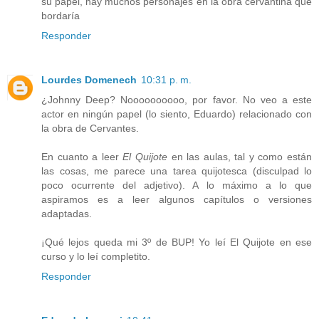
su papel, hay muchos personajes en la obra cervantina que
bordaría
Responder
Lourdes Domenech
10:31 p. m.
¿Johnny Deep? Noooooooooo, por favor. No veo a este
actor en ningún papel (lo siento, Eduardo) relacionado con
la obra de Cervantes.
En cuanto a leer
El Quijote
en las aulas, tal y como están
las cosas, me parece una tarea quijotesca (disculpad lo
poco ocurrente del adjetivo). A lo máximo a lo que
aspiramos es a leer algunos capítulos o versiones
adaptadas.
¡Qué lejos queda mi 3º de BUP! Yo leí El Quijote en ese
curso y lo leí completito.
Responder