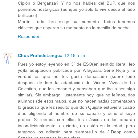
Cipión o Berganza? Y no nos hables del BUP, que nos
ponemos nostálgicos (aunque yo sólo lo viví desde el lado
bullicioso).
Martín: Todo libro exige su momento. Todos tenemos
clásicos que esperan su momento en la mesilla de noche.
Responder
Chus ProfedeLengua
12:18 a. m.
Pues yo estoy leyendo en 3º de ESO(en sentido literal: leo
yo)la adaptación publicada por Alfaguara Serie Roja y la
verdad es que no les gusta demasiado (sobre todo
después de leer la adaptación de Vicens Vives de La
Celestina, que les encantó y pensaban que iba a ser algo
similar). Sin embargo, justamente hoy, que no leímos, dos
alumnos (de esos malos, que no hacen nada) comentaban
lo gracioso que les resultó que don Quijote estuviera cuatro
días eligiendo el nombre de su caballo y ocho el suyo
propio. Si leemos con ellos los clásicos no los amarán
incondicionalmente -es cierto, no están en la edad- pero
tampoco los odiarán para siempre.Lo de J.Depp como
Sancho yo tampoco lo veo claro.