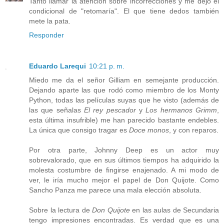
Tanto llamar la atención sobre incorrecciones y me dejo el
condicional de "retomaría". El que tiene dedos también
mete la pata.
Responder
Eduardo Larequi
10:21 p. m.
Miedo me da el señor Gilliam en semejante producción.
Dejando aparte las que rodó como miembro de los Monty
Python, todas las películas suyas que he visto (además de
las que señalas
El rey pescador
y
Los hermanos Grimm
,
esta última insufrible) me han parecido bastante endebles.
La única que consigo tragar es
Doce monos
, y con reparos.
Por otra parte, Johnny Deep es un actor muy
sobrevalorado, que en sus últimos tiempos ha adquirido la
molesta costumbre de fingirse enajenado. A mi modo de
ver, le iría mucho mejor el papel de Don Quijote. Como
Sancho Panza me parece una mala elección absoluta.
Sobre la lectura de
Don Quijote
en las aulas de Secundaria
tengo impresiones encontradas. Es verdad que es una