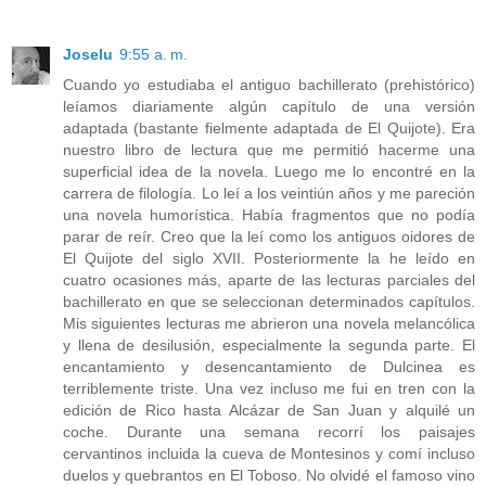
Joselu
9:55 a. m.
Cuando yo estudiaba el antiguo bachillerato (prehistórico)
leíamos diariamente algún capítulo de una versión
adaptada (bastante fielmente adaptada de El Quijote). Era
nuestro libro de lectura que me permitió hacerme una
superficial idea de la novela. Luego me lo encontré en la
carrera de filología. Lo leí a los veintiún años y me pareción
una novela humorística. Había fragmentos que no podía
parar de reír. Creo que la leí como los antiguos oidores de
El Quijote del siglo XVII. Posteriormente la he leído en
cuatro ocasiones más, aparte de las lecturas parciales del
bachillerato en que se seleccionan determinados capítulos.
Mis siguientes lecturas me abrieron una novela melancólica
y llena de desilusión, especialmente la segunda parte. El
encantamiento y desencantamiento de Dulcinea es
terriblemente triste. Una vez incluso me fui en tren con la
edición de Rico hasta Alcázar de San Juan y alquilé un
coche. Durante una semana recorrí los paisajes
cervantinos incluida la cueva de Montesinos y comí incluso
duelos y quebrantos en El Toboso. No olvidé el famoso vino