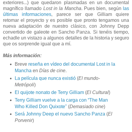
exteriores...) que quedaron plasmadas en un documental
magnífico llamado
Lost in la Mancha
. Pues bien, según
las
últimas informaciones
, parece ser que Gilliam quiere
retomar el proyecto y es posible que pronto tengamos una
nueva adaptación de nuestro clásico, con Johnny Depp
convertido de galeote en
Sancho Panza. Si tenéis tiempo,
echadle un vistazo a algunos detalles de la historia y seguro
que os sorprende igual que a mí.
Más información:
Breve
reseña en vídeo del documental Lost in la
Mancha
en
Días de cine
.
La película que nunca existió
(
El mundo-
Metrópoli
)
El quijote nonato de Terry Gilliam
(
El Cultural
)
Terry Gilliam vuelve a la carga con “The Man
Who Killed Don Quixote"
(
Demasiado cine
)
Será Johnny Deep el nuevo Sancho Panza
(
El
Porvenir
)