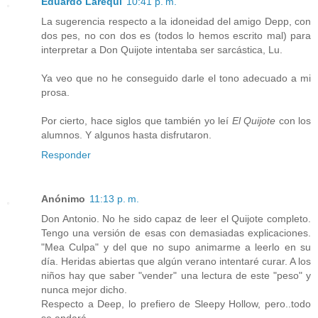
Eduardo Larequi
10:41 p. m.
La sugerencia respecto a la idoneidad del amigo Depp, con
dos pes, no con dos es (todos lo hemos escrito mal) para
interpretar a Don Quijote intentaba ser sarcástica, Lu.
Ya veo que no he conseguido darle el tono adecuado a mi
prosa.
Por cierto, hace siglos que también yo leí
El Quijote
con los
alumnos. Y algunos hasta disfrutaron.
Responder
Anónimo
11:13 p. m.
Don Antonio. No he sido capaz de leer el Quijote completo.
Tengo una versión de esas con demasiadas explicaciones.
"Mea Culpa" y del que no supo animarme a leerlo en su
día. Heridas abiertas que algún verano intentaré curar. A los
niños hay que saber "vender" una lectura de este "peso" y
nunca mejor dicho.
Respecto a Deep, lo prefiero de Sleepy Hollow, pero..todo
se andará.