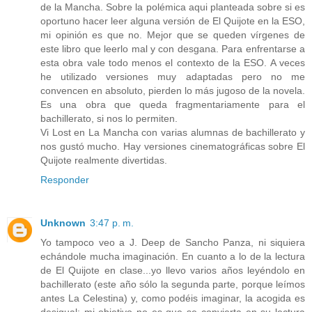
de la Mancha. Sobre la polémica aqui planteada sobre si es
oportuno hacer leer alguna versión de El Quijote en la ESO,
mi opinión es que no. Mejor que se queden vírgenes de
este libro que leerlo mal y con desgana. Para enfrentarse a
esta obra vale todo menos el contexto de la ESO. A veces
he utilizado versiones muy adaptadas pero no me
convencen en absoluto, pierden lo más jugoso de la novela.
Es una obra que queda fragmentariamente para el
bachillerato, si nos lo permiten.
Vi Lost en La Mancha con varias alumnas de bachillerato y
nos gustó mucho. Hay versiones cinematográficas sobre El
Quijote realmente divertidas.
Responder
Unknown
3:47 p. m.
Yo tampoco veo a J. Deep de Sancho Panza, ni siquiera
echándole mucha imaginación. En cuanto a lo de la lectura
de El Quijote en clase...yo llevo varios años leyéndolo en
bachillerato (este año sólo la segunda parte, porque leímos
antes La Celestina) y, como podéis imaginar, la acogida es
desigual: mi objetivo no es que se convierta en su lectura