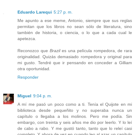
Eduardo Larequi
5:27 p. m.
Me apunto a ese meme, Antonio, siempre que sus reglas
permitan que los libros no sean sólo de literatura, sino
también de historia, o ciencia, o lo que a cada cual le
apetezca.
Reconozco que
Brazil
es una película rompedora, de rara
originalidad. Quizás demasiado rompedora y original para
mi gusto. Tendré que ir pensando en conceder a Gilliam
otra oportunidad.
Responder
Miguel
9:04 p. m.
A mí me pasó un poco como a ti. Tenía el Quijote en mi
biblioteca desde pequeñito y no superaba nunca un
capítulo o llegaba a los molinos. Pero me podía. Sin
embargo, con treinta y seis años me dio por leerlo. Y lo leí
de cabo a rabo. Y me gustó tanto, tanto que lo releí casi
completo. Y ahora de vez en cuando leo al azar un capítulo