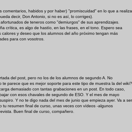
s comentarios, habidos y por haber) "promiscuidad" en lo que a realiza
ueda decir, Don Antonio, si no es así, lo corriges).
n afortunados de teneros como "demiurgos" de sus aprendizajes.
a crítica, es algo de hastío, en las frases, en el tono. Espero sea
os calores y deseo que los alumnos del año próximo tengan más
dades para con vosotros.
tada del post, pero no los de los alumnos de segundo A. No
te parece que es mejor soporte para este tipo de muestra la del wiki?
carga demasiado con tantas grabaciones en un post. En todo caso,
rabajar con esos chavales de segundo de ESO. Y el mes de mayo
spiro. Y no te digo nada del mes de junio que empieza ayer. Va a se
do tu resumen final de curso, unas veces con vídeos -algunos
revista. Buen final de curso, compañero.