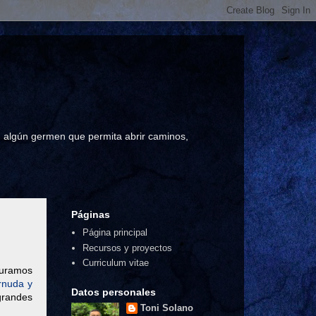
a, algún germen que permita abrir caminos,
Páginas
Página principal
Recursos y proyectos
Curriculum vitae
puramos
rnuda y
Datos personales
 grandes
Toni Solano