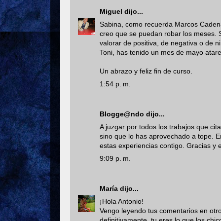
Miguel
dijo...
Sabina, como recuerda Marcos Cadenat
creo que se puedan robar los meses. 
valorar de positiva, de negativa o de ni
Toni, has tenido un mes de mayo atar
Un abrazo y feliz fin de curso.
1:54 p. m.
Blogge@ndo
dijo...
A juzgar por todos los trabajos que ci
sino que lo has aprovechado a tope. E
estas experiencias contigo. Gracias y
9:09 p. m.
María
dijo...
¡Hola Antonio!
Vengo leyendo tus comentarios en otros
definitivamente, tu eres lo que los chic