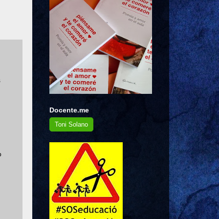
s
Docente.me
Toni Solano
o