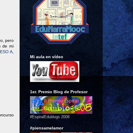
lo, pero
n de mi
2ESO A
,
Mi aula en vídeo
1er. Premio Blog de Profesor
concurso
#EspiralEdublogs 2008
#piensamelamor