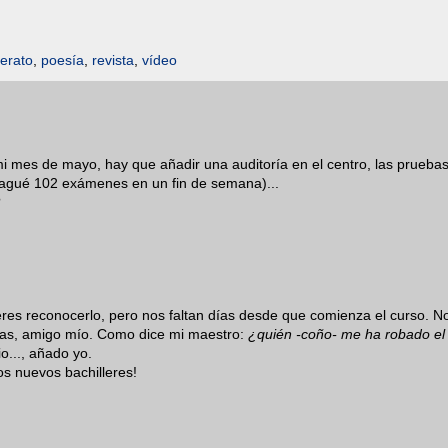
lerato
,
poesía
,
revista
,
vídeo
mi mes de mayo, hay que añadir una auditoría en el centro, las prueba
ragué 102 exámenes en un fin de semana)...
?
es reconocerlo, pero nos faltan días desde que comienza el curso. N
evas, amigo mío. Como dice mi maestro:
¿quién -coño- me ha robado el
o..., añado yo.
los nuevos bachilleres!