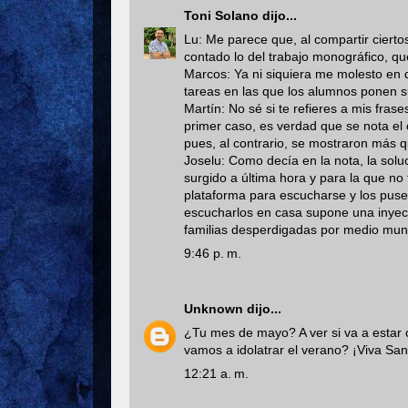
Toni Solano
dijo...
Lu: Me parece que, al compartir ciertos
contado lo del trabajo monográfico, que
Marcos: Ya ni siquiera me molesto en 
tareas en las que los alumnos ponen s
Martín: No sé si te refieres a mis frase
primer caso, es verdad que se nota el
pues, al contrario, se mostraron más q
Joselu: Como decía en la nota, la solu
surgido a última hora y para la que n
plataforma para escucharse y los puse
escucharlos en casa supone una inyec
familias desperdigadas por medio mundo
9:46 p. m.
Unknown
dijo...
¿Tu mes de mayo? A ver si va a estar 
vamos a idolatrar el verano? ¡Viva Sa
12:21 a. m.