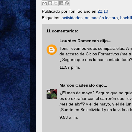
Publicado por
Toni Solano
en
22:10
Etiquetas:
actividades
,
animación lectora
,
bachil
11 comentarios:
Lourdes Domenech
dijo...
Toni, llevamos vidas semiparalelas. A 
de acceso de Ciclos Formativos (me t
¿Seguro que nos lo has contado todo
11:57 p. m.
Marcos Cadenato
dijo...
¿El mes de mayo? Seguro que no quier
es de extrañar con el carrerón que ll
mes de abril?
y el de mayo, y el de juni
¡Suerte en Selectividad y en la vida a 
9:53 a. m.