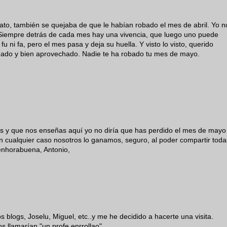
o, también se quejaba de que le habían robado el mes de abril. Yo n
Siempre detrás de cada mes hay una vivencia, que luego uno puede
 fu ni fa, pero el mes pasa y deja su huella. Y visto lo visto, querido
eado y bien aprovechado. Nadie te ha robado tu mes de mayo.
tas y que nos enseñas aquí yo no diría que has perdido el mes de mayo
n cualquier caso nosotros lo ganamos, seguro, al poder compartir toda
 enhorabuena, Antonio,
 blogs, Joselu, Miguel, etc..y me he decidido a hacerte una visita.
os llamarían "un profe enrrollao"