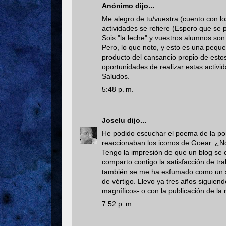
Anónimo dijo...
Me alegro de tu/vuestra (cuento con lo
actividades se refiere (Espero que se p
Sois "la leche" y vuestros alumnos so
Pero, lo que noto, y esto es una pequeñ
producto del cansancio propio de est
oportunidades de realizar estas activi
Saludos.
5:48 p. m.
Joselu
dijo...
He podido escuchar el poema de la por
reaccionaban los iconos de Goear. ¿No 
Tengo la impresión de que un blog se 
comparto contigo la satisfacción de t
también se me ha esfumado como un su
de vértigo. Llevo ya tres años siguien
magníficos- o con la publicación de la 
7:52 p. m.