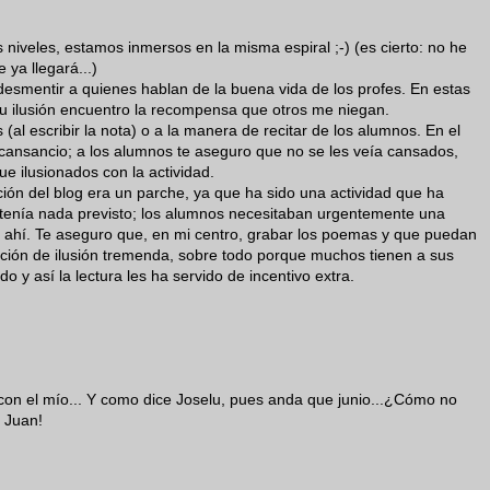
 niveles, estamos inmersos en la misma espiral ;-) (es cierto: no he
 ya llegará...)
desmentir a quienes hablan de la buena vida de los profes. En estas
u ilusión encuentro la recompensa que otros me niegan.
s (al escribir la nota) o a la manera de recitar de los alumnos. En el
 cansancio; a los alumnos te aseguro que no se les veía cansados,
ue ilusionados con la actividad.
ción del blog era un parche, ya que ha sido una actividad que ha
o tenía nada previsto; los alumnos necesitaban urgentemente una
 ahí. Te aseguro que, en mi centro, grabar los poemas y que puedan
ción de ilusión tremenda, sobre todo porque muchos tienen a sus
 y así la lectura les ha servido de incentivo extra.
con el mío... Y como dice Joselu, pues anda que junio...¿Cómo no
n Juan!