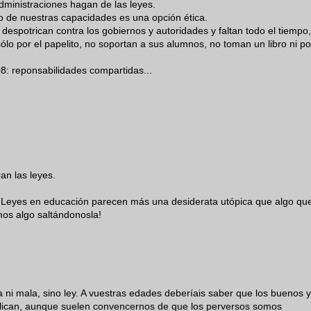
dministraciones hagan de las leyes.
mo de nuestras capacidades es una opción ética.
espotrican contra los gobiernos y autoridades y faltan todo el tiempo,
ólo por el papelito, no soportan a sus alumnos, no toman un libro ni po
: reponsabilidades compartidas...
ran las leyes.
s Leyes en educación parecen más una desiderata utópica que algo qu
os algo saltándonosla!
na ni mala, sino ley. A vuestras edades deberíais saber que los buenos y
aplican, aunque suelen convencernos de que los perversos somos