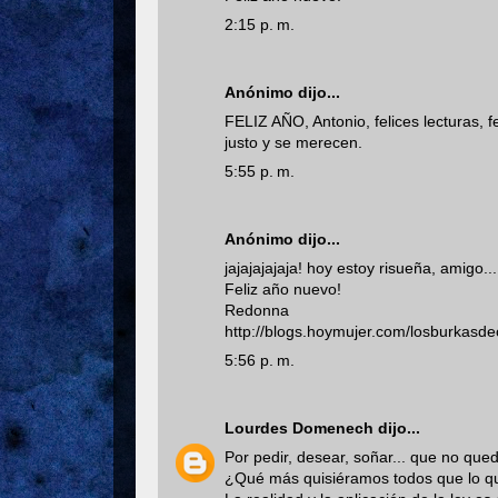
2:15 p. m.
Anónimo dijo...
FELIZ AÑO, Antonio, felices lecturas, 
justo y se merecen.
5:55 p. m.
Anónimo dijo...
jajajajajaja! hoy estoy risueña, amigo.
Feliz año nuevo!
Redonna
http://blogs.hoymujer.com/losburkasde
5:56 p. m.
Lourdes Domenech
dijo...
Por pedir, desear, soñar... que no que
¿Qué más quisiéramos todos que lo que