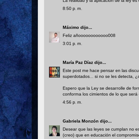
La realidad y la aplicación de la ley es 
8:50 p. m.
Máximo
dijo...
Feliz añoooooooooooo008
3:01 p. m.
María Paz Díaz
dijo...
Este post me hace pensar en las discu
superdotados... si no se les detecta,
Espero que la Ley se desarrolle de fo
conforma los cimientos de lo que será e
4:56 p. m.
Gabriela Monzón
dijo...
Desear que las leyes se cumplan no e
(creo) que en educación el compromiso 