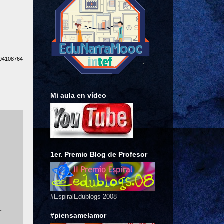
e
494108764
Mi aula en vídeo
1er. Premio Blog de Profesor
#EspiralEdublogs 2008
L
#piensamelamor