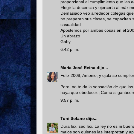
proporcional al cumplimiento que las a
Elegir la docencia y ejercerla al máxi
Demasiado veo alrededor colegas que d
no preparan sus clases, se capacitan s
casualidad...
Apostemos por ambas cosas en el 2008
Un abrazo
Gaby
6:42 p. m.
María José Reina
dijo...
Feliz 2008, Antonio, y ojalá se cumplie
Pero, no te da la sensación de que la
haya que obedecer. ¡Como si ganásem
9:57 p. m.
Toni Solano
dijo...
Dura lex, sed lex. La ley no es ni bue
malos son quienes las interpretan y 