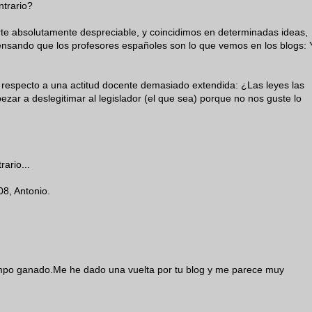
ntrario?
e absolutamente despreciable, y coincidimos en determinadas ideas,
ensando que los profesores españoles son lo que vemos en los blogs: 
 respecto a una actitud docente demasiado extendida: ¿Las leyes las
ar a deslegitimar al legislador (el que sea) porque no nos guste lo
ario...
08, Antonio.
iempo ganado.Me he dado una vuelta por tu blog y me parece muy