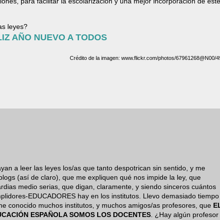
iones, para facilitar la escolarización y una mejor incorporación de est
as leyes?
LIZ AÑO NUEVO A TODOS
Crédito de la imagen: www.flickr.com/photos/67961268@N00/
yan a leer las leyes los/as que tanto despotrican sin sentido, y me
gs (así de claro), que me expliquen qué nos impide la ley, que
dias medio serias, que digan, claramente, y siendo sinceros cuántos
mplidores-EDUCADORES hay en los institutos. Llevo demasiado tiempo
y he conocido muchos institutos, y muchos amigos/as profesores, que
E
UCACIÓN ESPAÑOLA SOMOS LOS DOCENTES
. ¿Hay algún profesor