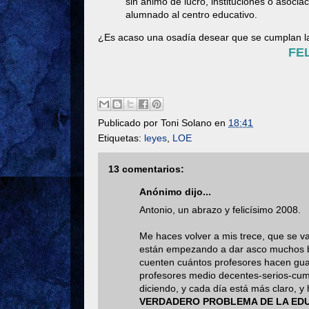
sin ánimo de lucro, instituciones o asociac
alumnado al centro educativo.
¿Es acaso una osadía desear que se cumplan l
FE
Publicado por
Toni Solano
en
18:41
Etiquetas:
leyes
,
LOE
13 comentarios:
Anónimo dijo...
Antonio, un abrazo y felicísimo 2008.
Me haces volver a mis trece, que se va
están empezando a dar asco muchos blo
cuenten cuántos profesores hacen guar
profesores medio decentes-serios-cu
diciendo, y cada día está más claro, 
VERDADERO PROBLEMA DE LA ED