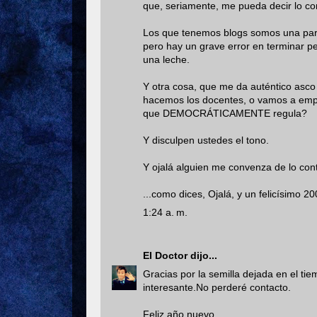
que, seriamente, me pueda decir lo co
Los que tenemos blogs somos una part
pero hay un grave error en terminar p
una leche.
Y otra cosa, que me da auténtico asco
hacemos los docentes, o vamos a empez
que DEMOCRÁTICAMENTE regula?
Y disculpen ustedes el tono.
Y ojalá alguien me convenza de lo contr
...como dices, Ojalá, y un felicísimo 20
1:24 a. m.
El Doctor
dijo...
Gracias por la semilla dejada en el t
interesante.No perderé contacto.
Feliz año nuevo.