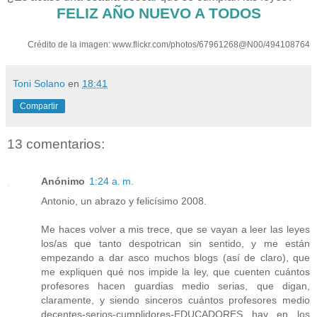
FELIZ AÑO NUEVO A TODOS
Crédito de la imagen: www.flickr.com/photos/67961268@N00/494108764
Toni Solano
en
18:41
Compartir
13 comentarios:
Anónimo
1:24 a. m.
Antonio, un abrazo y felicísimo 2008.
Me haces volver a mis trece, que se vayan a leer las leyes
los/as que tanto despotrican sin sentido, y me están
empezando a dar asco muchos blogs (así de claro), que
me expliquen qué nos impide la ley, que cuenten cuántos
profesores hacen guardias medio serias, que digan,
claramente, y siendo sinceros cuántos profesores medio
decentes-serios-cumplidores-EDUCADORES hay en los