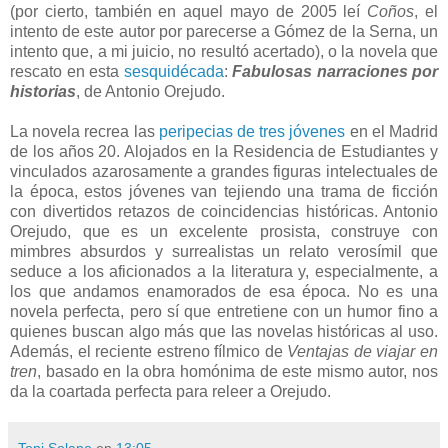
(por cierto, también en aquel mayo de 2005 leí
Coños
, el
intento de este autor por parecerse a Gómez de la Serna, un
intento que, a mi juicio, no resultó acertado), o la novela que
rescato en esta
sesquidécada
:
Fabulosas narraciones por
historias
, de Antonio Orejudo.
La novela recrea las
peripecias de tres jóvenes
en el Madrid
de los años 20. Alojados en la Residencia de Estudiantes y
vinculados azarosamente a grandes figuras intelectuales de
la época, estos jóvenes van tejiendo una trama de ficción
con divertidos retazos de coincidencias históricas. Antonio
Orejudo, que es un excelente prosista, construye con
mimbres absurdos y surrealistas un relato verosímil que
seduce a los aficionados a la literatura y, especialmente, a
los que andamos enamorados de esa época. No es una
novela perfecta, pero sí que entretiene con un humor fino a
quienes buscan algo más que las novelas históricas al uso.
Además, el reciente estreno fílmico de
Ventajas de viajar en
tren
, basado en la obra homónima de este mismo autor, nos
da la coartada perfecta para releer a Orejudo.
Toni Solano
en
13:05