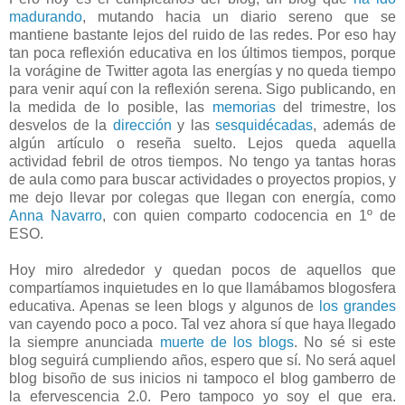
madurando
, mutando hacia un diario sereno que se
mantiene bastante lejos del ruido de las redes. Por eso hay
tan poca reflexión educativa en los últimos tiempos, porque
la vorágine de Twitter agota las energías y no queda tiempo
para venir aquí con la reflexión serena. Sigo publicando, en
la medida de lo posible, las
memorias
del trimestre, los
desvelos de la
dirección
y las
sesquidécadas
, además de
algún artículo o reseña suelto. Lejos queda aquella
actividad febril de otros tiempos. No tengo ya tantas horas
de aula como para buscar actividades o proyectos propios, y
me dejo llevar por colegas que llegan con energía, como
Anna Navarro
, con quien comparto codocencia en 1º de
ESO.
Hoy miro alrededor y quedan pocos de aquellos que
compartíamos inquietudes en lo que llamábamos blogosfera
educativa. Apenas se leen blogs y algunos de
los grandes
van cayendo poco a poco. Tal vez ahora sí que haya llegado
la siempre anunciada
muerte de los blogs
. No sé si este
blog seguirá cumpliendo años, espero que sí. No será aquel
blog bisoño de sus inicios ni tampoco el blog gamberro de
la efervescencia 2.0. Pero tampoco yo soy el que era.