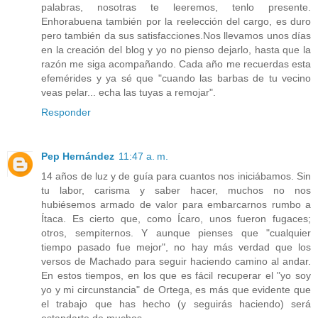
palabras, nosotras te leeremos, tenlo presente.
Enhorabuena también por la reelección del cargo, es duro
pero también da sus satisfacciones.Nos llevamos unos días
en la creación del blog y yo no pienso dejarlo, hasta que la
razón me siga acompañando. Cada año me recuerdas esta
efemérides y ya sé que "cuando las barbas de tu vecino
veas pelar... echa las tuyas a remojar".
Responder
Pep Hernández
11:47 a. m.
14 años de luz y de guía para cuantos nos iniciábamos. Sin
tu labor, carisma y saber hacer, muchos no nos
hubiésemos armado de valor para embarcarnos rumbo a
Ítaca. Es cierto que, como Ícaro, unos fueron fugaces;
otros, sempiternos. Y aunque pienses que "cualquier
tiempo pasado fue mejor", no hay más verdad que los
versos de Machado para seguir haciendo camino al andar.
En estos tiempos, en los que es fácil recuperar el "yo soy
yo y mi circunstancia" de Ortega, es más que evidente que
el trabajo que has hecho (y seguirás haciendo) será