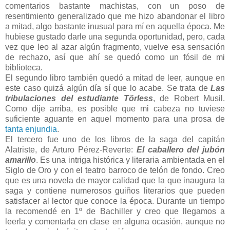
comentarios bastante machistas, con un poso de
resentimiento generalizado que me hizo abandonar el libro
a mitad, algo bastante inusual para mí en aquella época. Me
hubiese gustado darle una segunda oportunidad, pero, cada
vez que leo al azar algún fragmento, vuelve esa sensación
de rechazo, así que ahí se quedó como un fósil de mi
biblioteca.
El segundo libro también quedó a mitad de leer, aunque en
este caso quizá algún día sí que lo acabe. Se trata de
Las
tribulaciones del estudiante Törless
, de Robert Musil.
Como dije arriba, es posible que mi cabeza no tuviese
suficiente aguante en aquel momento para una prosa de
tanta enjundia
.
El tercero fue uno de los libros de la saga del capitán
Alatriste, de Arturo Pérez-Reverte:
El caballero del jubón
amarillo
. Es una intriga histórica y literaria ambientada en el
Siglo de Oro y con el teatro barroco de telón de fondo. Creo
que es una novela de mayor calidad que la que inaugura la
saga y contiene numerosos guiños literarios que pueden
satisfacer al lector que conoce la época. Durante un tiempo
la recomendé en 1º de Bachiller y creo que llegamos a
leerla y comentarla en clase en alguna ocasión, aunque no