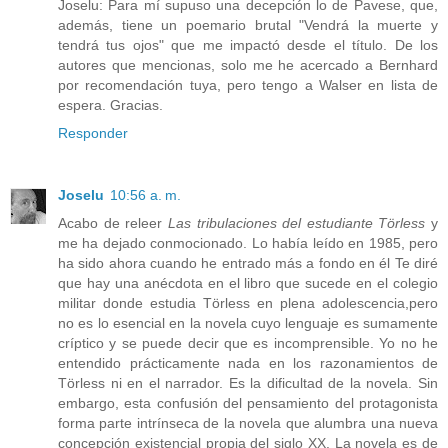
Joselu: Para mí supuso una decepción lo de Pavese, que,
además, tiene un poemario brutal "Vendrá la muerte y
tendrá tus ojos" que me impactó desde el título. De los
autores que mencionas, solo me he acercado a Bernhard
por recomendación tuya, pero tengo a Walser en lista de
espera. Gracias.
Responder
Joselu
10:56 a. m.
Acabo de releer
Las tribulaciones del estudiante Törless
y
me ha dejado conmocionado. Lo había leído en 1985, pero
ha sido ahora cuando he entrado más a fondo en él Te diré
que hay una anécdota en el libro que sucede en el colegio
militar donde estudia Törless en plena adolescencia,pero
no es lo esencial en la novela cuyo lenguaje es sumamente
críptico y se puede decir que es incomprensible. Yo no he
entendido prácticamente nada en los razonamientos de
Törless ni en el narrador. Es la dificultad de la novela. Sin
embargo, esta confusión del pensamiento del protagonista
forma parte intrínseca de la novela que alumbra una nueva
concepción existencial propia del siglo XX. La novela es de