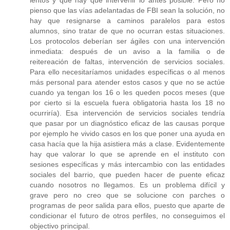
lentos y que hay que intervenir lo antes posible. Pero no
pienso que las vías adelantadas de FBI sean la solución, no
hay que resignarse a caminos paralelos para estos
alumnos, sino tratar de que no ocurran estas situaciones.
Los protocolos deberían ser ágiles con una intervención
inmediata: después de un aviso a la familia o de
reitereación de faltas, intervención de servicios sociales.
Para ello necesitaríamos unidades específicas o al menos
más personal para atender estos casos y que no se actúe
cuando ya tengan los 16 o les queden pocos meses (que
por cierto si la escuela fuera obligatoria hasta los 18 no
ocurriría). Esa intervención de servicios sociales tendría
que pasar por un diagnóstico eficaz de las causas porque
por ejemplo he vivido casos en los que poner una ayuda en
casa hacía que la hija asistiera más a clase. Evidentemente
hay que valorar lo que se aprende en el instituto con
sesiones específicas y más intercambio con las entidades
sociales del barrio, que pueden hacer de puente eficaz
cuando nosotros no llegamos. Es un problema difícil y
grave pero no creo que se solucione con parches o
programas de peor salida para ellos, puesto que aparte de
condicionar el futuro de otros perfiles, no conseguimos el
objectivo principal.