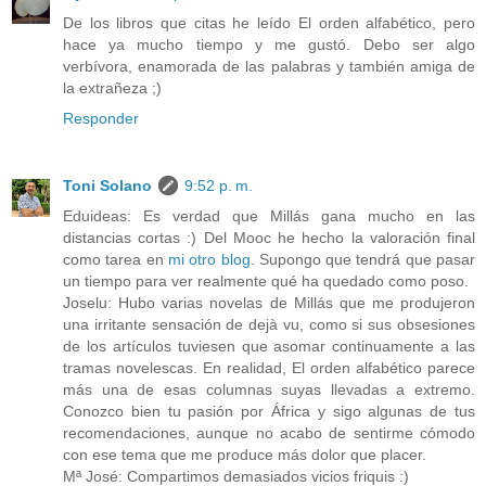
De los libros que citas he leído El orden alfabético, pero
hace ya mucho tiempo y me gustó. Debo ser algo
verbívora, enamorada de las palabras y también amiga de
la extrañeza ;)
Responder
Toni Solano
9:52 p. m.
Eduideas: Es verdad que Millás gana mucho en las
distancias cortas :) Del Mooc he hecho la valoración final
como tarea en
mi otro blog
. Supongo que tendrá que pasar
un tiempo para ver realmente qué ha quedado como poso.
Joselu: Hubo varias novelas de Millás que me produjeron
una irritante sensación de dejà vu, como si sus obsesiones
de los artículos tuviesen que asomar continuamente a las
tramas novelescas. En realidad, El orden alfabético parece
más una de esas columnas suyas llevadas a extremo.
Conozco bien tu pasión por África y sigo algunas de tus
recomendaciones, aunque no acabo de sentirme cómodo
con ese tema que me produce más dolor que placer.
Mª José: Compartimos demasiados vicios friquis :)