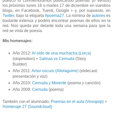
poético lo conmemoramos publicando poemas (o versos)
los próximos lunes 16 o martes 17 de diciembre en vuestros
blogs, en Facebook, Tuenti, Google + y, por supuesto, en
Twitter
, bajo la etiqueta
#poema27
. La nómina de
autores
es
bastante extensa y podéis encontrar poemas de ellos en la
red. Nos queda por delante toda una semana para que la
red se vista de poesía.
Mis homenajes:
Año 2012:
Al oído de una muchacha (Lorca)
(stopmotion) +
Salinas vs Cernuda
(Story
Builder)
Año 2011:
Amor oscuro (Altolaguirre)
(slidecast:
presentación y voz)
Año 2010:
Cernuda y Morente
(poema y canción)
Año 2009:
Cernuda
(poema)
También con el alumnado:
Poemas en el aula (Voxopop)
+
Homenaje 27 (Soundcloud)