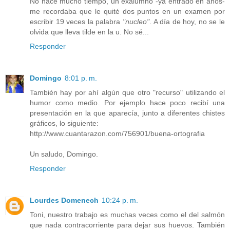
No hace mucho tiempo, un exalumno -ya entrado en años-
me recordaba que le quité dos puntos en un examen por
escribir 19 veces la palabra
"nucleo"
. A día de hoy, no se le
olvida que lleva tilde en la u. No sé...
Responder
Domingo
8:01 p. m.
También hay por ahí algún que otro "recurso" utilizando el
humor como medio. Por ejemplo hace poco recibí una
presentación en la que aparecía, junto a diferentes chistes
gráficos, lo siguiente:
http://www.cuantarazon.com/756901/buena-ortografia
Un saludo, Domingo.
Responder
Lourdes Domenech
10:24 p. m.
Toni, nuestro trabajo es muchas veces como el del salmón
que nada contracorriente para dejar sus huevos. También