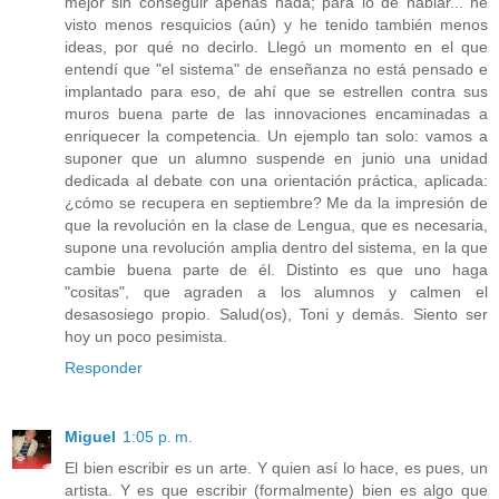
mejor sin conseguir apenas nada; para lo de hablar... he
visto menos resquicios (aún) y he tenido también menos
ideas, por qué no decirlo. Llegó un momento en el que
entendí que "el sistema" de enseñanza no está pensado e
implantado para eso, de ahí que se estrellen contra sus
muros buena parte de las innovaciones encaminadas a
enriquecer la competencia. Un ejemplo tan solo: vamos a
suponer que un alumno suspende en junio una unidad
dedicada al debate con una orientación práctica, aplicada:
¿cómo se recupera en septiembre? Me da la impresión de
que la revolución en la clase de Lengua, que es necesaria,
supone una revolución amplia dentro del sistema, en la que
cambie buena parte de él. Distinto es que uno haga
"cositas", que agraden a los alumnos y calmen el
desasosiego propio. Salud(os), Toni y demás. Siento ser
hoy un poco pesimista.
Responder
Miguel
1:05 p. m.
El bien escribir es un arte. Y quien así lo hace, es pues, un
artista. Y es que escribir (formalmente) bien es algo que