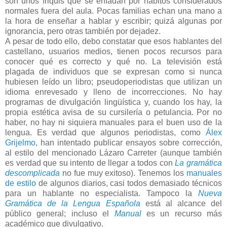
son unos friquis que se enfadan por hábitos considerados
normales fuera del aula. Pocas familias echan una mano a
la hora de enseñar a hablar y escribir; quizá algunas por
ignorancia, pero otras también por dejadez.
A pesar de todo ello, debo constatar que esos hablantes del
castellano, usuarios medios, tienen pocos recursos para
conocer qué es correcto y qué no. La televisión está
plagada de individuos que se expresan como si nunca
hubiesen leído un libro; pseudoperiodistas que utilizan un
idioma enrevesado y lleno de incorrecciones. No hay
programas de divulgación lingüística y, cuando los hay, la
propia estética avisa de su cursilería o petulancia. Por no
haber, no hay ni siquiera manuales para el buen uso de la
lengua. Es verdad que algunos periodistas, como
Álex
Grijelmo
, han intentado publicar ensayos sobre corrección,
al estilo del mencionado Lázaro Carreter (aunque también
es verdad que su intento de llegar a todos con
La gramática
descomplicada
no fue muy exitoso). Tenemos los
manuales
de estilo
de algunos diarios, casi todos demasiado técnicos
para un hablante no especialista. Tampoco la
Nueva
Gramática de la Lengua Española
está al alcance del
público general; incluso el
Manual
es un recurso más
académico que divulgativo.