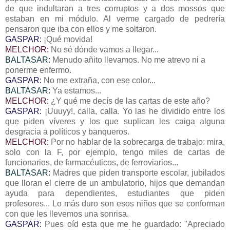
de que indultaran a tres corruptos y a dos mossos que
estaban en mi módulo. Al verme cargado de pedrería
pensaron que iba con ellos y me soltaron.
GASPAR:
¡Qué movida!
MELCHOR:
No sé dónde vamos a llegar...
BALTASAR:
Menudo añito llevamos. No me atrevo ni a
ponerme enfermo.
GASPAR:
No me extraña, con ese color...
BALTASAR:
Ya estamos...
MELCHOR:
¿Y qué me decís de las cartas de este año?
GASPAR:
¡Uuuyy!, calla, calla. Yo las he dividido entre los
que piden víveres y los que suplican les caiga alguna
desgracia a políticos y banqueros.
MELCHOR:
Por no hablar de la sobrecarga de trabajo: mira,
solo con la F, por ejemplo, tengo miles de cartas de
funcionarios, de farmacéuticos, de ferroviarios...
BALTASAR:
Madres que piden transporte escolar, jubilados
que lloran el cierre de un ambulatorio, hijos que demandan
ayuda para dependientes, estudiantes que piden
profesores... Lo más duro son esos niños que se conforman
con que les llevemos una sonrisa.
GASPAR:
Pues oíd esta que me he guardado: "Apreciado