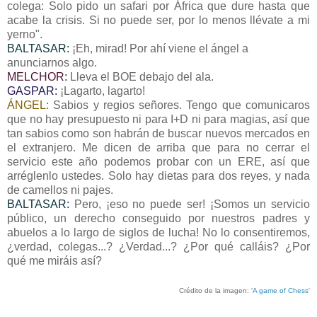
colega: Solo pido un safari por África que dure hasta que
acabe la crisis. Si no puede ser, por lo menos llévate a mi
yerno".
BALTASAR:
¡Eh, mirad! Por ahí viene el ángel a
anunciarnos algo.
MELCHOR:
Lleva el BOE debajo del ala.
GASPAR:
¡Lagarto, lagarto!
ÁNGEL:
Sabios y regios señores. Tengo que comunicaros
que no hay presupuesto ni para I+D ni para magias, así que
tan sabios como son habrán de buscar nuevos mercados en
el extranjero. Me dicen de arriba que para no cerrar el
servicio este año podemos probar con un ERE, así que
arréglenlo ustedes. Solo hay dietas para dos reyes, y nada
de camellos ni pajes.
BALTASAR:
Pero, ¡eso no puede ser! ¡Somos un servicio
público, un derecho conseguido por nuestros padres y
abuelos a lo largo de siglos de lucha! No lo consentiremos,
¿verdad, colegas...? ¿Verdad...? ¿Por qué calláis? ¿Por
qué me miráis así?
Crédito de la imagen: '
A game of Chess
'