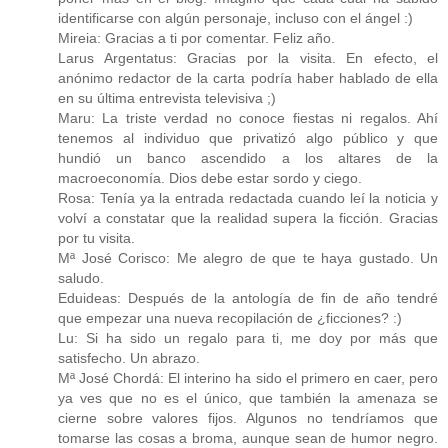
identificarse con algún personaje, incluso con el ángel :)
Mireia: Gracias a ti por comentar. Feliz año.
Larus Argentatus: Gracias por la visita. En efecto, el
anónimo redactor de la carta podría haber hablado de ella
en su última entrevista televisiva ;)
Maru: La triste verdad no conoce fiestas ni regalos. Ahí
tenemos al individuo que privatizó algo público y que
hundió un banco ascendido a los altares de la
macroeconomía. Dios debe estar sordo y ciego.
Rosa: Tenía ya la entrada redactada cuando leí la noticia y
volví a constatar que la realidad supera la ficción. Gracias
por tu visita.
Mª José Corisco: Me alegro de que te haya gustado. Un
saludo.
Eduideas: Después de la antología de fin de año tendré
que empezar una nueva recopilación de ¿ficciones? :)
Lu: Si ha sido un regalo para ti, me doy por más que
satisfecho. Un abrazo.
Mª José Chordá: El interino ha sido el primero en caer, pero
ya ves que no es el único, que también la amenaza se
cierne sobre valores fijos. Algunos no tendríamos que
tomarse las cosas a broma, aunque sean de humor negro.