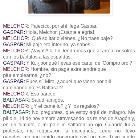
MELCHOR:
Pajecico, por ahí llega Gaspar.
GASPAR:
Hola, Melchor. ¡Cuánta alegría!
MELCHOR:
Qué solitario vienes. ¿No traes paje?
GASPAR:
Mi paje era interino, ya sabes...
MELCHOR:
¡Vaya! A la fin, tendremos que acarrear nosotros
con los bártulos a las espaldas.
GASPAR:
Y tú, ¿por qué llevas ese cartel de 'Compro oro'?
MELCHOR:
Hombre, sin paga extra tendré que
pluriemplearme, ¿no?
GASPAR:
Pues sí. Mira, ¿aquel que viene por allí
caminando no es Baltasar?
MELCHOR:
Eso parece.
BALTASAR
:
Salud, amigos.
MELCHOR:
¿Y el camello? ¿Y los regalos?
BALTASAR:
No preguntes, que estoy aquí de milagro. Me
pilló el 14 de noviembre atravesando los reinos de Aragón y,
en un tumulto, a mi paje le saltaron un ojo. Cuando fui a
protestar, me requisaron la mercancía; como no llevo
papeles, me han tenido encerrado casi un mes. Tuve suerte