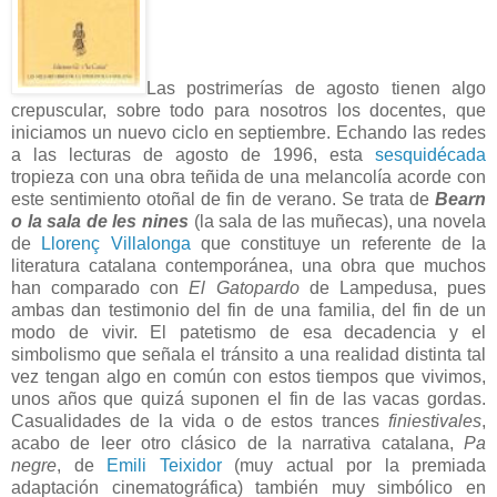
Las postrimerías de agosto tienen algo
crepuscular, sobre todo para nosotros los docentes, que
iniciamos un nuevo ciclo en septiembre. Echando las redes
a las lecturas de agosto de 1996, esta
sesquidécada
tropieza con una obra teñida de una melancolía acorde con
este sentimiento otoñal de fin de verano. Se trata de
Bearn
o la sala de les nines
(la sala de las muñecas), una novela
de
Llorenç Villalonga
que constituye un referente de la
literatura catalana contemporánea, una obra que muchos
han comparado con
El Gatopardo
de Lampedusa, pues
ambas dan testimonio del fin de una familia, del fin de un
modo de vivir. El patetismo de esa decadencia y el
simbolismo que señala el tránsito a una realidad distinta tal
vez tengan algo en común con estos tiempos que vivimos,
unos años que quizá suponen el fin de las vacas gordas.
Casualidades de la vida o de estos trances
finiestivales
,
acabo de leer otro clásico de la narrativa catalana,
Pa
negre
, de
Emili Teixidor
(muy actual por la premiada
adaptación cinematográfica) también muy simbólico en