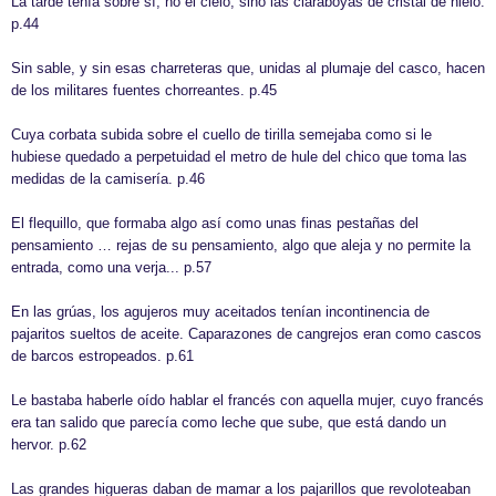
La tarde tenía sobre sí, no el cielo, sino las claraboyas de cristal de hielo.
p.44
Sin sable, y sin esas charreteras que, unidas al plumaje del casco, hacen
de los militares fuentes chorreantes. p.45
Cuya corbata subida sobre el cuello de tirilla semejaba como si le
hubiese quedado a perpetuidad el metro de hule del chico que toma las
medidas de la camisería. p.46
El flequillo, que formaba algo así como unas finas pestañas del
pensamiento … rejas de su pensamiento, algo que aleja y no permite la
entrada, como una verja... p.57
En las grúas, los agujeros muy aceitados tenían incontinencia de
pajaritos sueltos de aceite. Caparazones de cangrejos eran como cascos
de barcos estropeados. p.61
Le bastaba haberle oído hablar el francés con aquella mujer, cuyo francés
era tan salido que parecía como leche que sube, que está dando un
hervor. p.62
Las grandes higueras daban de mamar a los pajarillos que revoloteaban