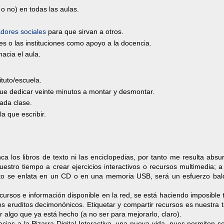
 o no) en todas las aulas.
dores sociales
para que sirvan a otros.
ales o las instituciones como apoyo a la docencia.
acia el aula.
ituto/escuela.
que dedicar veinte minutos a montar y desmontar.
ada clase.
a que escribir.
a los libros de texto ni las enciclopedias, por tanto me resulta abs
stro tiempo a crear ejercicios interactivos o recursos multimedia; a
ucto se enlata en un CD o en una memoria USB, será un esfuerzo bal
cursos e información disponible en la red, se está haciendo imposible 
los eruditos decimonónicos. Etiquetar y compartir recursos es nuestra 
r algo que ya está hecho (a no ser para mejorarlo, claro).
acias a la Pizarra Digital Interactiva, una nueva vida, pues permiten so