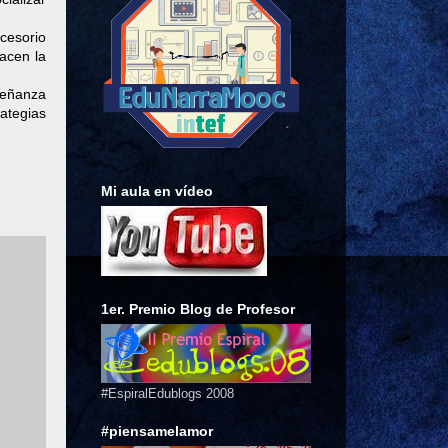
ccesorio
acen la
nseñanza
ategias
Mi aula en vídeo
1er. Premio Blog de Profesor
#EspiralEdublogs 2008
#piensamelamor