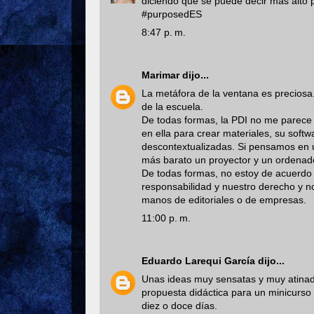
diciendo que se puede decir más alto 
#purposedES
8:47 p. m.
Marimar
dijo...
La metáfora de la ventana es preciosa
de la escuela.
De todas formas, la PDI no me parece
en ella para crear materiales, su soft
descontextualizadas. Si pensamos en 
más barato un proyector y un ordenad
De todas formas, no estoy de acuerdo 
responsabilidad y nuestro derecho y n
manos de editoriales o de empresas.
11:00 p. m.
Eduardo Larequi García
dijo...
Unas ideas muy sensatas y muy atinadas
propuesta didáctica para un minicurso
diez o doce días.