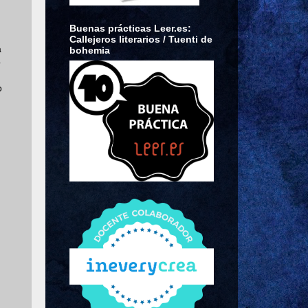
Buenas prácticas Leer.es:
Callejeros literarios / Tuenti de
a
bohemia
o
o