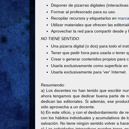
Disponer de pizarras digitales (interactivas
Formar al profesorado para su uso.
Recopilar recursos y etiquetarlos en
marca
Utilizar materiales que ofrecen las editori
Aprovechar la red para compartir desde y h
NO TIENE SENTIDO:
Una pizarra digital (o dos) para todo el inst
Tener que pedir hora para usarla o tener 
Crear o generar contenidos propios para c
Usarla exclusivamente como superficie en l
Usarla exclusivamente para 'ver' Internet.
Resumiendo:
a) Los docentes no han tenido que escribir nunc
ahora tengamos que dedicar buena parte de nue
dedican las editoriales. Si además, ese prod
sólo aprovecha a un docente.
b) En este oficio, y con el desbordamiento de re
con los hábitos individuales y acumulativos de 
salvación. No tiene ningún sentido volver a hace
c) Las actividades interactivas pueden tener, gr