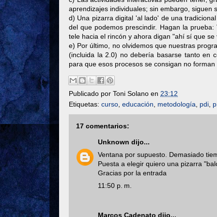
aprendizajes individuales; sin embargo, siguen 
d) Una pizarra digital 'al lado' de una tradicio
del que podemos prescindir. Hagan la prueba: V
tele hacia el rincón y ahora digan "ahí sí que se 
e) Por último, no olvidemos que nuestras progra
(incluida la 2.0) no debería basarse tanto en
para que esos procesos se consigan no forman pa
Publicado por
Toni Solano
en
23:12
Etiquetas:
curso
,
educación
,
metodología
,
pdi
,
p
17 comentarios:
Unknown
dijo...
Ventana por supuesto. Demasiado tiemp
Puesta a elegir quiero una pizarra "bal
Gracias por la entrada
11:50 p. m.
Marcos Cadenato
dijo...