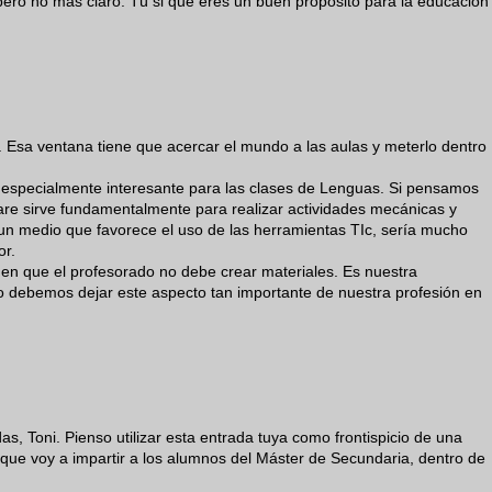
pero no más claro. Tú si que eres un buen propósito para la educación
. Esa ventana tiene que acercar el mundo a las aulas y meterlo dentro
 especialmente interesante para las clases de Lenguas. Si pensamos
ware sirve fundamentalmente para realizar actividades mecánicas y
un medio que favorece el uso de las herramientas TIc, sería mucho
or.
en que el profesorado no debe crear materiales. Es nuestra
o debemos dejar este aspecto tan importante de nuestra profesión en
, Toni. Pienso utilizar esta entrada tuya como frontispicio de una
 que voy a impartir a los alumnos del Máster de Secundaria, dentro de