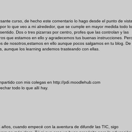
esante curso, de hecho este comentario lo hago desde el punto de vist
 por lo que veo a mi alrededor, que se cumple en mayor medida todo l
entido. Dos o tres pizarras por centro, profes que las controlan y las
otros que estamos en ello y agradecemos tus buenas instrucciones. Per
os de nosotros,estamos en ello aunque pocos salgamos en tu blog. De
es, aunque los learning andemos trasteando con ellas.
mpartido con mis colegas en http://pdi.moodlehub.com
vechar todo lo que allí hay.
 años, cuando empecé con la aventura de difundir las TIC, sigo