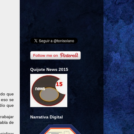
Quijote News 2015
urdo que
 eso se
dío que
trabajar
Narrativa Digital
tabla de
cializar