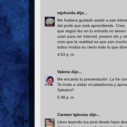
mjchorda
dijo...
Me hubiera gustado asistir a ese inter
del profe que está aprendiendo. Creo,
que según leo en tu entrada no tienen s
usan para ver internet, powers etc y 
creo que la realidad es que aún much
todos modos es cierto todo lo que dic
4:53 p. m.
Valeria
dijo...
Me encantó tu presentación. La he co
Te invito a visitar mi plataforma y apro
Saludos!!
5:48 p. m.
Carmen Iglesias
dijo...
Llevo leyendo tus post desde hace dos