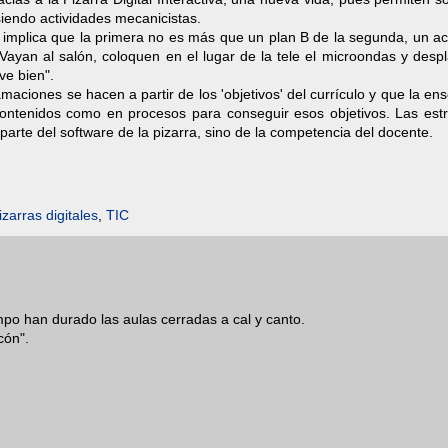
siendo actividades mecanicistas.
nal implica que la primera no es más que un plan B de la segunda, un a
ayan al salón, coloquen en el lugar de la tele el microondas y despl
ve bien".
maciones se hacen a partir de los 'objetivos' del currículo y que la e
 contenidos como en procesos para conseguir esos objetivos. Las estr
rte del software de la pizarra, sino de la competencia del docente.
izarras digitales
,
TIC
o han durado las aulas cerradas a cal y canto.
cón".