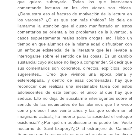
que quiero subrayarlo. Todas los que intervienen
comentando lecturas en los dos vídeos son chicas.
¿Demuestra eso el fracaso de motivación de la lectura en
los varones? ¿O es que son más tímidos? No deja de
llamarme la atención que el gusto manifestado en estos
comentarios se orienta a los problemas de la juventud, a
casos supuestamente reales sobre drogas, etc. Hubo un
tiempo en que alumnos de la misma edad disfrutaban con
un enfoque existencial de la literatura que les llevaba a
interrogarse sobre el sentido de las cosas. Es un cambio
sustancial cuyo alcance no llego a comprender. Sí decir que
sus comentarios son concretos, directos, explícitos, poco
sugerentes... Creo que vivimos una época plana y
estereotipada, y dentro de esas coordenadas, hay que
reconocer que realizas una inestimable tarea con estos
adolescentes de este tiempo, el único al que hay que
seducir. Ello no deja de suscitarme interrogantes sobre el
sentido de las inquietudes de los alumnos que he vivido
como profesor hace veinte años y las que conforman el
imaginario actual.¿Ha muerto para la sociedad el enfoque
existencial? ¿Por qué un adolescente no puede leer Vuelo
nocturno de Saint-Exupery?¿O El extranjero de Camus?
Supongo que la respuesta es que estas obras no les dicen