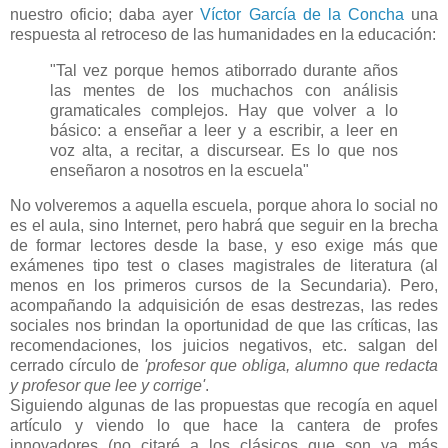
nuestro oficio; daba ayer
Víctor García de la Concha
una
respuesta al retroceso de las humanidades en la educación:
"Tal vez porque hemos atiborrado durante años
las mentes de los muchachos con análisis
gramaticales complejos. Hay que volver a lo
básico: a enseñar a leer y a escribir, a leer en
voz alta, a recitar, a discursear. Es lo que nos
enseñaron a nosotros en la escuela"
No volveremos a aquella escuela, porque ahora lo social no
es el aula, sino Internet, pero habrá que seguir en la brecha
de formar lectores desde la base, y eso exige más que
exámenes tipo test o clases magistrales de literatura (al
menos en los primeros cursos de la Secundaria). Pero,
acompañando la adquisición de esas destrezas, las redes
sociales nos brindan la oportunidad de que las críticas, las
recomendaciones, los juicios negativos, etc. salgan del
cerrado círculo de
'profesor que obliga, alumno que redacta
y profesor que lee y corrige'
.
Siguiendo algunas de las propuestas que recogía en aquel
artículo y viendo lo que hace la cantera de profes
innovadores (no citaré a los clásicos que son ya más