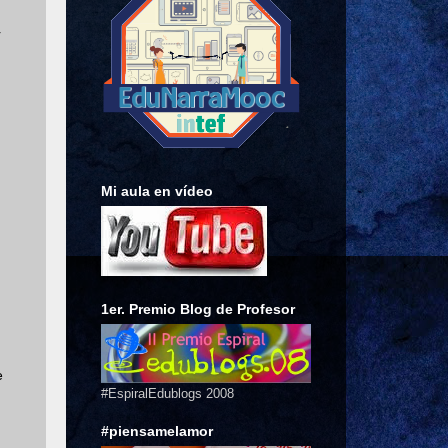
r
d
Mi aula en vídeo
1er. Premio Blog de Profesor
e
#EspiralEdublogs 2008
#piensamelamor