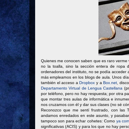
Quienes me conocen saben que es raro verme ve
no la toalla, sino la sección entera de ropa 
ordenadores del instituto, no se podía acceder
más empleamos en los blogs de aula. Unos días 
también el acceso a
Dropbox
y a
Box.net
, disc
Departamento Virtual de Lengua Castellana
(pr
por teléfono, pero no hay respuesta; por otra pa
que montar tres aulas de informática e innumer
nos cruzamos con él y dar sus clases (no sé cóm
Reconozco que me sentí frustrado, con las 
andamos enredados en este asunto, y pasaban i
tampoco son para echar cohetes: Como
ya co
significativas (ACIS) y para los que no hay p