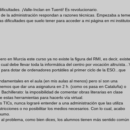
ficultades. ¡Valle-Inclan en Tuenti! Es revolucionario.
ros de la administración respondan a razones técnicas. Empezaba a teme
las dificultades que suelo tener para acceder a mi página en mi instituto
ro en Murcia este curso ya no existe la figura del RMI, es decir, exist
cual debe llevar toda la informática del centro por vocación altruísta...
 para dotar de ordenadores portátiles al primer ciclo de la ESO...que
ndamentales en el aula (en mis aulas al menos) pero sí son una
tenemos que dar una asignatura en 2 h. (como os pasa en Cataluña) o
Bachillerato: la imposibilidad de comentar obras literarias en clase
estas herramientas para hacerlo vía virtual.
 TICs, nunca lograré entender a una administración que las utiliza
icciones o no posibilitar los medios necesarios. Con lo cual, acabo
 humo.
n al problema, como bien dices, los alumnos tienen más sentido común