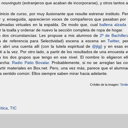
s
nouvinguts
(extranjeros que acaban de incorporarse), y otros tantos
cio de curso, por muy ilusionante que resulte estrenar instituto. Pe
r
y, enseguida, aparecieron voces de compañeros que pasaban por 
almadas virtuales en la espalda. De modo que, cual
ballena alzada
r la toalla y ordenar de nuevo la sección completa de ropa de hogar.
n dos circunstancias: Les propuse a mis alumnos de
2º de Bachiller
 de referencia para Selectividad) escena a escena en
Twitter
, pe
e abrí una cuenta allí (con la tutela espiritual de
@jlgj)
y en esas e
i a la vez. Por otro lado, a partir de los resultados de una encuesta 
los dos grupos que tengo en ese nivel. El nombre lo eligieron ell
archa:
Radio Patio Bovalar
. Probablemente, si no se arreglan las co
tir materiales en Box.net. Pero, una vez más, parece que el alumna
a sentido común: Ellos siempre saben mirar hacia adelante.
Crédito de la imagen: '
Smil
ítica
,
TIC