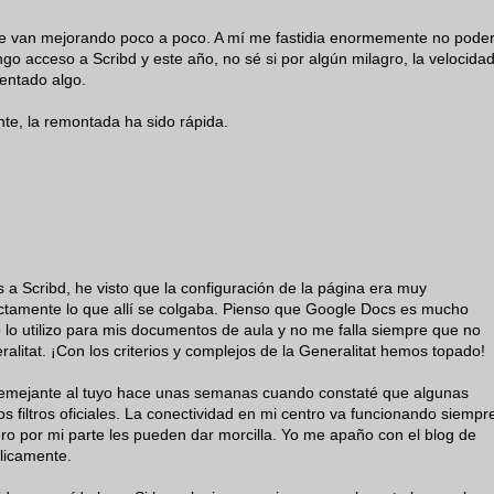
e van mejorando poco a poco. A mí me fastidia enormemente no pode
engo acceso a Scribd y este año, no sé si por algún milagro, la velocida
entado algo.
nte, la remontada ha sido rápida.
a Scribd, he visto que la configuración de la página era muy
actamente lo que allí se colgaba. Pienso que Google Docs es mucho
 lo utilizo para mis documentos de aula y no me falla siempre que no
neralitat. ¡Con los criterios y complejos de la Generalitat hemos topado!
emejante al tuyo hace unas semanas cuando constaté que algunas
s filtros oficiales. La conectividad en mi centro va funcionando siempr
 pero por mi parte les pueden dar morcilla. Yo me apaño con el blog de
licamente.