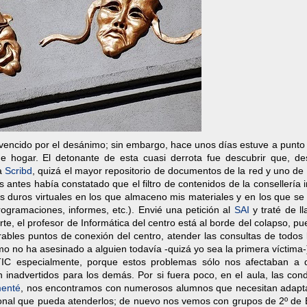
ncido por el desánimo; sin embargo, hace unos días estuve a punto d
de hogar. El detonante de esta cuasi derrota fue descubrir que, de
 a
Scribd
, quizá el mayor repositorio de documentos de la red y uno de
antes había constatado que el filtro de contenidos de la consellería
os duros virtuales en los que almaceno mis materiales y en los que se 
ogramaciones, informes, etc.). Envié una petición al
SAI
y traté de l
rte, el profesor de Informática del centro está al borde del colapso, pu
ables puntos de conexión del centro, atender las consultas de todos 
o no ha asesinado a alguien todavía -quizá yo sea la primera víctima-
TIC especialmente, porque estos problemas sólo nos afectaban a 
nadvertidos para los demás. Por si fuera poco, en el aula, las cond
menté
, nos encontramos con numerosos alumnos que necesitan adapt
ersonal que pueda atenderlos; de nuevo nos vemos con grupos de 2º de