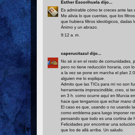
Esther Escorihuela
dijo...
Es admirable cómo te creces ante las di
Me alivia lo que cuentas, que los filt
que hubiera filtros ideológicos, dadas 
Ánimo y un abrazo.
9:12 a. m.
caperucitazul
dijo...
No sé si en el resto de comunidades, pe
pero no tiene reducción horaria, con lo 
a la vez se pone en marcha el plan 2.0
alguien me lo explique.
Admito que las TICs para mí no son fu
herramienta imprescindible, creo, si 
en 3 h. como ocurre aquí en Murcia en 
hace que tengamos que echar mano de 
El caso es que, usando o no usando las
como emblema para luego imponer restr
pensando que todo es una cortina de
Felicidades por encontrar una solució
que los de allá arriba. Un saludo.