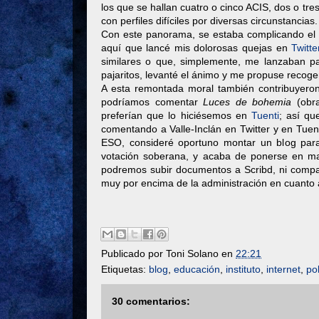
los que se hallan cuatro o cinco ACIS, dos o tre
con perfiles difíciles por diversas circunstancias.
Con este panorama, se estaba complicando el ini
aquí que lancé mis dolorosas quejas en
Twitte
similares o que, simplemente, me lanzaban p
pajaritos, levanté el ánimo y me propuse recoge
A esta remontada moral también contribuyero
podríamos comentar
Luces de bohemia
(obra
preferían que lo hiciésemos en
Tuenti
; así qu
comentando a Valle-Inclán en Twitter y en Tuent
ESO, consideré oportuno montar un blog para 
votación soberana, y acaba de ponerse en m
podremos subir documentos a Scribd, ni compar
muy por encima de la administración en cuanto 
Publicado por
Toni Solano
en
22:21
Etiquetas:
blog
,
educación
,
instituto
,
internet
,
pol
30 comentarios: