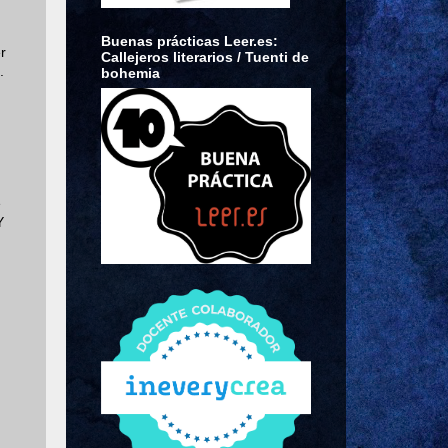
Buenas prácticas Leer.es:
r
Callejeros literarios / Tuenti de
.
bohemia
e
Y