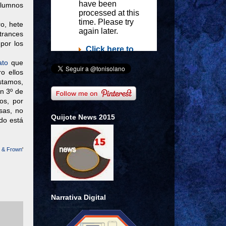
 alumnos
ro, hete
trances
por los
ato
que
ro ellos
stamos,
en 3º de
os, por
sas, no
Quijote News 2015
do está
e & Frown
'
Narrativa Digital