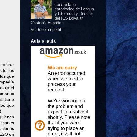
Toni Solano,
catedrático de Lengua
y Literatura y Director
del IES Bovalar.
Castelló, España.
Ver todo mi perfil
Aula o jaula
e tirar
sde los
 los que
 impedía
aloja el
lamarlos
es tiene
los que
).
quienes
iciones
aciones
 ESO en