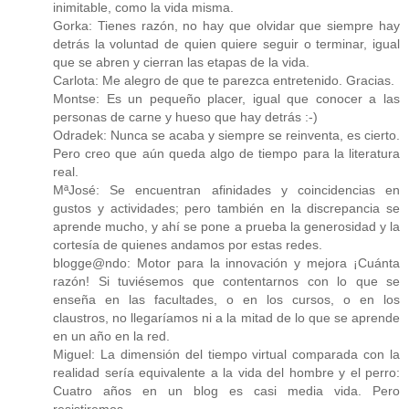
inimitable, como la vida misma.
Gorka: Tienes razón, no hay que olvidar que siempre hay
detrás la voluntad de quien quiere seguir o terminar, igual
que se abren y cierran las etapas de la vida.
Carlota: Me alegro de que te parezca entretenido. Gracias.
Montse: Es un pequeño placer, igual que conocer a las
personas de carne y hueso que hay detrás :-)
Odradek: Nunca se acaba y siempre se reinventa, es cierto.
Pero creo que aún queda algo de tiempo para la literatura
real.
MªJosé: Se encuentran afinidades y coincidencias en
gustos y actividades; pero también en la discrepancia se
aprende mucho, y ahí se pone a prueba la generosidad y la
cortesía de quienes andamos por estas redes.
blogge@ndo: Motor para la innovación y mejora ¡Cuánta
razón! Si tuviésemos que contentarnos con lo que se
enseña en las facultades, o en los cursos, o en los
claustros, no llegaríamos ni a la mitad de lo que se aprende
en un año en la red.
Miguel: La dimensión del tiempo virtual comparada con la
realidad sería equivalente a la vida del hombre y el perro:
Cuatro años en un blog es casi media vida. Pero
resistiremos...