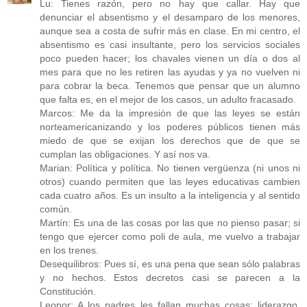
Lu: Tienes razón, pero no hay que callar. Hay que
denunciar el absentismo y el desamparo de los menores,
aunque sea a costa de sufrir más en clase. En mi centro, el
absentismo es casi insultante, pero los servicios sociales
poco pueden hacer; los chavales vienen un día o dos al
mes para que no les retiren las ayudas y ya no vuelven ni
para cobrar la beca. Tenemos que pensar que un alumno
que falta es, en el mejor de los casos, un adulto fracasado.
Marcos: Me da la impresión de que las leyes se están
norteamericanizando y los poderes públicos tienen más
miedo de que se exijan los derechos que de que se
cumplan las obligaciones. Y así nos va.
Marian: Política y política. No tienen vergüenza (ni unos ni
otros) cuando permiten que las leyes educativas cambien
cada cuatro años. Es un insulto a la inteligencia y al sentido
común.
Martín: Es una de las cosas por las que no pienso pasar; si
tengo que ejercer como poli de aula, me vuelvo a trabajar
en los trenes.
Desequilibros: Pues sí, es una pena que sean sólo palabras
y no hechos. Estos decretos casi se parecen a la
Constitución.
Leonor: A los padres les fallan muchas cosas: liderazgo,