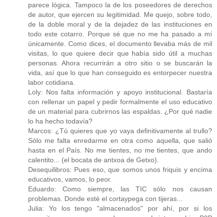
parece lógica. Tampoco la de los poseedores de derechos
de autor, que ejercen su legitimidad. Me quejo, sobre todo,
de la doble moral y de la dejadez de las instituciones en
todo este cotarro. Porque sé que no me ha pasado a mí
únicamente. Como dices, el documento llevaba más de mil
visitas, lo que quiere decir que había sido útil a muchas
personas. Ahora recurrirán a otro sitio o se buscarán la
vida, así que lo que han conseguido es entorpecer nuestra
labor cotidiana.
Loly: Nos falta información y apoyo institucional. Bastaría
con rellenar un papel y pedir formalmente el uso educativo
de un material para cubrirnos las espaldas. ¿Por qué nadie
lo ha hecho todavía?
Marcos: ¿Tú quieres que yo vaya definitivamente al trullo?
Sólo me falta enredarme en otra como aquella, que salió
hasta en el País. No me tientes, no me tientes, que ando
calentito... (el bocata de antxoa de Getxo).
Desequilibros: Pues eso, que somos unos friquis y encima
educativos, vamos, lo peor.
Eduardo: Como siempre, las TIC sólo nos causan
problemas. Donde esté el cortaypega con tijeras...
Julia: Yo los tengo "almacenados" por ahí, por si los