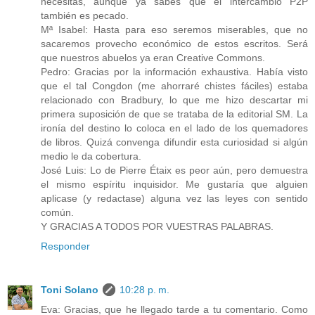
necesitas, aunque ya sabes que el intercambio P2P
también es pecado.
Mª Isabel: Hasta para eso seremos miserables, que no
sacaremos provecho económico de estos escritos. Será
que nuestros abuelos ya eran Creative Commons.
Pedro: Gracias por la información exhaustiva. Había visto
que el tal Congdon (me ahorraré chistes fáciles) estaba
relacionado con Bradbury, lo que me hizo descartar mi
primera suposición de que se trataba de la editorial SM. La
ironía del destino lo coloca en el lado de los quemadores
de libros. Quizá convenga difundir esta curiosidad si algún
medio le da cobertura.
José Luis: Lo de Pierre Étaix es peor aún, pero demuestra
el mismo espíritu inquisidor. Me gustaría que alguien
aplicase (y redactase) alguna vez las leyes con sentido
común.
Y GRACIAS A TODOS POR VUESTRAS PALABRAS.
Responder
Toni Solano
10:28 p. m.
Eva: Gracias, que he llegado tarde a tu comentario. Como