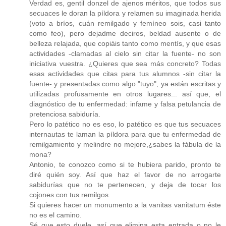
Verdad es, gentil donzel de ajenos méritos, que todos sus
secuaces le doran la píldora y relamen su imaginada herida
(voto a bríos, cuán remilgado y femíneo sois, casi tanto
como feo), pero dejadme deciros, beldad ausente o de
belleza relajada, que copiáis tanto como mentís, y que esas
actividades -clamadas al cielo sin citar la fuente- no son
iniciativa vuestra. ¿Quieres que sea más concreto? Todas
esas actividades que citas para tus alumnos -sin citar la
fuente- y presentadas como algo "tuyo", ya están escritas y
utilizadas profusamente en otros lugares... así que, el
diagnóstico de tu enfermedad: infame y falsa petulancia de
pretenciosa sabiduría.
Pero lo patético no es eso, lo patético es que tus secuaces
internautas te laman la píldora para que tu enfermedad de
remilgamiento y melindre no mejore,¿sabes la fábula de la
mona?
Antonio, te conozco como si te hubiera parido, pronto te
diré quién soy. Así que haz el favor de no arrogarte
sabidurías que no te pertenecen, y deja de tocar los
cojones con tus remilgos.
Si quieres hacer un monumento a la vanitas vanitatum éste
no es el camino.
Sé que esto duele, así que elimina esta entrada o no le