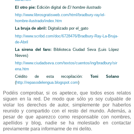
El otro pie:
Edición digital de
El hombre ilustrado
http://www.librosgratisweb.com/html/bradbury-ray/el-
hombre-ilustrado/index.htm
La bruja de abril:
Digitalizado por el_gato
http://www.scribd.com/doc/6728476/Bradbury-Ray-La-Bruja-
de-Abril
La sirena del faro:
Biblioteca Ciudad Seva (Luis López
Nieves)
http://www.ciudadseva.com/textos/cuentos/ing/bradbury/sir
ena.htm
Crédito de esta recopilación:
Toni Solano
(
http://repasodelengua.blogspot.com
)
Podéis comprobar, si os apetece, que todos esos relatos
siguen en la red. De modo que sólo yo soy culpable de
violar los derechos de autor, simplemente por haberlos
reunido y compartido con el resto del mundo. Además, a
pesar de que aparezco como responsable con nombres,
apellidos y blog, nadie se ha molestado en contactar
previamente para informarme de mi delito.