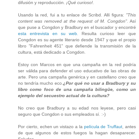
difusión y reproducción.
¡Qué curioso!
.
Usando la red, fui a tu enlace de Scribd. Allí figura:
"This
content was removed at the request of M. Congdon"
. Así
que puse a Congdon y Bradbury en el buscador y encontré
esta entrevista en su web.
Resulta curioso leer que
Congdon es su agente literario desde 1947 y que el propio
libro "Fahrenheit 451" que defiende la transmisión de la
cultura, está dedicado a Congdon.
Estoy con Marcos en que una campaña en la red podría
ser válida para defender el uso educativo de las obras de
arte. Pero una campaña genérica y en castellano creo que
no tendría mucho eco.
¿Por qué no usar a Bradbury y su
libro como foco de una campaña bilingüe, como un
ejemplo del secuestro actual de la cultura?
No creo que Bradbury a su edad nos leyese, pero casi
seguro que Congdon o sus empleados sí. :-)
Por cierto, echen un vistazo a la
película de Truffaut
, antes
de que algunos de estos fuegos la hagan desaparecer.
Saludos.