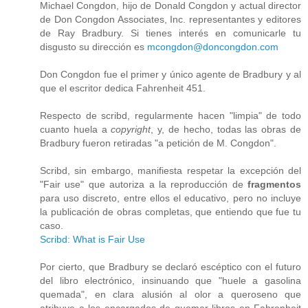
Michael Congdon, hijo de Donald Congdon y actual director
de Don Congdon Associates, Inc. representantes y editores
de Ray Bradbury. Si tienes interés en comunicarle tu
disgusto su dirección es
mcongdon@doncongdon.com
Don Congdon fue el primer y único agente de Bradbury y al
que el escritor dedica Fahrenheit 451.
Respecto de scribd, regularmente hacen "limpia" de todo
cuanto huela a
copyright
, y, de hecho, todas las obras de
Bradbury fueron retiradas "a petición de M. Congdon".
Scribd, sin embargo, manifiesta respetar la excepción del
"Fair use" que autoriza a la reproducción de
fragmentos
para uso discreto, entre ellos el educativo, pero no incluye
la publicación de obras completas, que entiendo que fue tu
caso.
Scribd: What is Fair Use
Por cierto, que Bradbury se declaró escéptico con el futuro
del libro electrónico, insinuando que "huele a gasolina
quemada", en clara alusión al olor a queroseno que
atribuye a los encargados de quemar libros en Fahrenheit