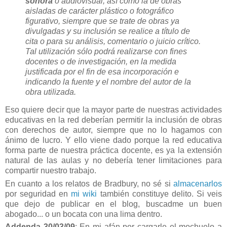
sonora
o audiovisual, así como la de obras
aisladas de carácter plástico o fotográfico
figurativo, siempre que se trate de obras ya
divulgadas y su inclusión se realice a título de
cita o para su análisis, comentario o juicio crítico.
Tal utilización sólo podrá realizarse con fines
docentes o de investigación, en la medida
justificada por el fin de esa incorporación e
indicando la fuente y el nombre del autor de la
obra utilizada.
Eso quiere decir que la mayor parte de nuestras actividades
educativas en la red deberían permitir la inclusión de obras
con derechos de autor, siempre que no lo hagamos con
ánimo de lucro. Y ello viene dado porque la red educativa
forma parte de nuestra práctica docente, es ya la extensión
natural de las aulas y no debería tener limitaciones para
compartir nuestro trabajo.
En cuanto a los relatos de Bradbury, no sé si
almacenarlos
por seguridad en
mi wiki
también constituye delito. Si veis
que dejo de publicar en el blog, buscadme un buen
abogado... o un bocata con una lima dentro.
Addenda 30/03/09
: En mi afán por cargarle el mochuelo a