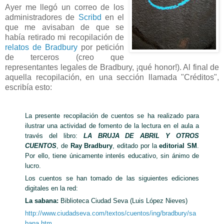
Ayer me llegó un correo de los
administradores de
Scribd
en el
que me avisaban de que se
había retirado mi recopilación de
relatos de Bradbury
por petición
de terceros (creo que
representantes legales de Bradbury, ¡qué honor!). Al final de
aquella recopilación, en una sección llamada "Créditos",
escribía esto:
La presente recopilación de cuentos se ha realizado para
ilustrar una actividad de fomento de la lectura en el aula a
través del libro:
LA BRUJA DE ABRIL Y OTROS
CUENTOS
, de
Ray Bradbury
, editado por la
editorial SM
.
Por ello, tiene únicamente interés educativo, sin ánimo de
lucro.
Los cuentos se han tomado de las siguientes ediciones
digitales en la red:
La sabana:
Biblioteca Ciudad Seva (Luis López Nieves)
http://www.ciudadseva.com/textos/cuentos/ing/bradbury/sa
bana.htm