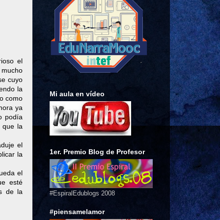
ioso el
te mucho
se cuyo
endo la
Mi aula en vídeo
ijo como
ahora ya
 o podía
 que la
duje el
1er. Premio Blog de Profesor
licar la
queda el
ue esté
s de la
#EspiralEdublogs 2008
#piensamelamor