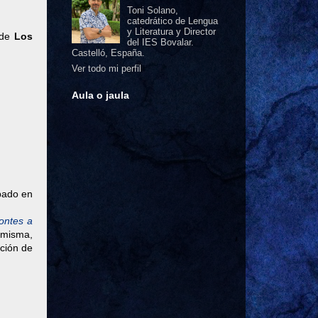
Toni Solano,
catedrático de Lengua
y Literatura y Director
 de
Los
del IES Bovalar.
Castelló, España.
Ver todo mi perfil
Aula o jaula
ábado en
ontes a
 misma,
nción de