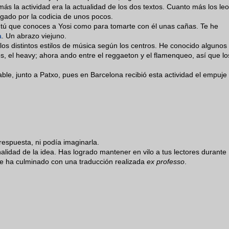
s la actividad era la actualidad de los dos textos. Cuanto más los leo
gado por la codicia de unos pocos.
 tú que conoces a Yosi como para tomarte con él unas cañas. Te he
a
. Un abrazo viejuno.
os distintos estilos de música según los centros. He conocido algunos
s, el heavy; ahora ando entre el reggaeton y el flamenqueo, así que lo
le, junto a Patxo, pues en Barcelona recibió esta actividad el empuje
 respuesta, ni podía imaginarla.
nalidad de la idea. Has logrado mantener en vilo a tus lectores durante
que ha culminado con una traducción realizada
ex professo
.