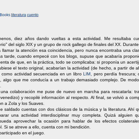
Books
literatura
cuento
enos, diez años dando vueltas a esta actividad. Me resultaba cur
io" del siglo XIX y un grupo de rock gallego de finales del XX. Duran
 llamar la atención esa coincidencia, pero nunca encontraba una cla
Más tarde, cuando empecé con los blogs, supuse que acabaría proponi
nta de que, en la práctica, todo se complicaba: si proponía un acert
iese el texto original, acabarían la actividad (de hecho, a partir de 
lo como actividad secuenciada en un libro
LIM
, pero perdía frescura;
-, algo que me conducía a un trabajo demasiado complejo. De modo
.
una colaboración me puse de nuevo en marcha para rescatarla: tra
enedizo) y recopilé información al respecto. Al final, se volvió a comp
n a Zola y los Suaves.
e saldado cuentas con dos clásicos de la música y la literatura. Ahí 
rar una actividad interdisciplinar muy completa. Quizá alguien q
pueda aprovechar la ocasión para hablar de los efectos colaterale
l. Si se atreve a ello, cuenta con mi bendición.
participado en el juego.