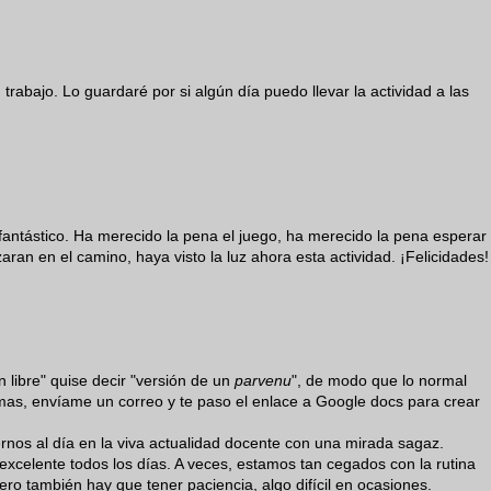
abajo. Lo guardaré por si algún día puedo llevar la actividad a las
s fantástico. Ha merecido la pena el juego, ha merecido la pena esperar
ran en el camino, haya visto la luz ahora esta actividad. ¡Felicidades!
 libre" quise decir "versión de un
parvenu
", de modo que lo normal
imas, envíame un correo y te paso el enlace a Google docs para crear
rnos al día en la viva actualidad docente con una mirada sagaz.
 excelente todos los días. A veces, estamos tan cegados con la rutina
ero también hay que tener paciencia, algo difícil en ocasiones.