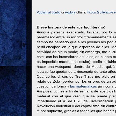
Publish at Scribd
or
explore
others:
Fiction & Literature
e
Breve historia de este acertijo literario:
Aunque parezca exagerado, llevaba, por lo m
parentesco entre un escritor "tremendamente ser
tiempo he pensado que a los jóvenes les podía
perfil encajase en lo que esperaba de ellos. 
actividad de algún modo; sin embargo, me di cue
éste, con los buscadores actuales, en cuanto sub
es imposible mantenerlo oculto); podía incluir
hacer una webquest -dentro de Moodle, quizá
idea se fue quedando arrinconada durante años
Cuando los chicos de
Tres Tizas
me pidieron 
relato de Zola (perdón por los errores de un adv
cuestión de forma y
las matemáticas
arrinconaro
Así pues, con este fin de semana de acertijos h
material con el que creo que se puede prepa
impartiendo el 4º de ESO de Diversificación 
Revolución Industrial o del capitalismo sin contro
Y, por supuesto, gracias a todos los que habéis 