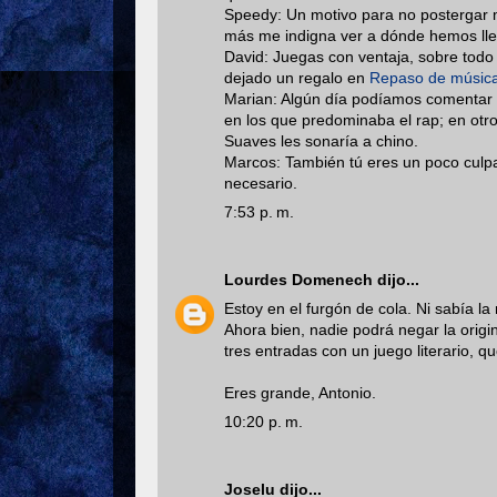
Speedy: Un motivo para no postergar má
más me indigna ver a dónde hemos lle
David: Juegas con ventaja, sobre todo
dejado un regalo en
Repaso de músic
Marian: Algún día podíamos comentar l
en los que predominaba el rap; en otro
Suaves les sonaría a chino.
Marcos: También tú eres un poco culpab
necesario.
7:53 p. m.
Lourdes Domenech
dijo...
Estoy en el furgón de cola. Ni sabía la
Ahora bien, nadie podrá negar la origi
tres entradas con un juego literario, 
Eres grande, Antonio.
10:20 p. m.
Joselu
dijo...