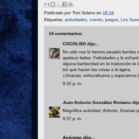
Publicado por
Toni Solano
en
18:16
Etiquetas:
actividades
,
cuento
,
juegos
,
Los Sua
14 comentarios:
COCOLISO
dijo...
No sólo nos lo hemos pasado bomba co
apetece beber. Felicidades y le echaré
alguna barbaridad en la traducción te
los que hacen las cosas a la ligera.
¡¡Gracias, enhorabuena y esperamos la
9:32 p. m.
Juan Antonio González Romano
dijo
Magnífica actividad, Antonio. Gracias p
9:37 p. m.
Anónimo dijo...