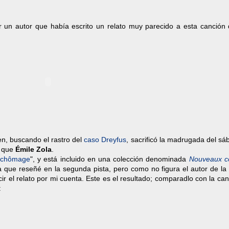
r un autor que había escrito un relato muy parecido a esta canción
en, buscando el rastro del
caso Dreyfus
, sacrificó la madrugada del s
o que
Émile Zola
.
 chômage
", y está incluido en una colección denominada
Nouveaux c
 que reseñé en la segunda pista, pero como no figura el autor de la
cir el relato por mi cuenta. Este es el resultado; comparadlo con la ca
: