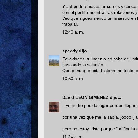
Y aaí podríamos estar cursos y cursos..
con el perfil, encontrar las relaciones 
Veo que sigues siendo un maestro en h
trabajar.
12:40 a. m.
speedy
dijo...
Felicidades, tu ingenio no sabe de lím
buscando la solución ...
Que pena que esta historia tan triste, 
10:50 a. m.
David LEON GIMENEZ
dijo...
...yo no he podido jugar porque llegué t
por una vez que me la sabïa, joooo (
pero no estoy triste porque " al final to
11:24 a. m.