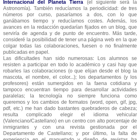
Internacional del Planeta Tierra
(el siguiente será la
Astronomía). También reducíamos la periodicidad: de tres
números por curso, pasaríamos a dos, con lo que
ganábamos tiempo y reducíamos costes. Además, los
avances en la redacción quedarían fijados en un blog, que
serviría de agenda y de punto de encuentro. Más tarde,
consideré la posibilidad de tener una página web en la que
colgar todas las colaboraciones, fuesen o no finalmente
publicadas en papel.
Las dificultades han sido numerosas: Los alumnos se
resisten a participar en todo lo académico y casi hay que
robarles las colaboraciones (o que elijan desde el blog la
mascota, el nombre, el color...); los departamentos (y los
profesores) están sumergidos en la faena cotidiana y
tampoco encuentran tiempo para desarrollar actividades
paralelas; la tecnología no siempre funciona como
queremos y los cambios de formatos (word, open, gif, jpg,
pdf, etc.) me han dado bastantes quebraderos de cabeza;
resulta complicado elegir el idioma vehicular
(Valenciano/Castellano) en un centro con alto porcentaje de
inmigrantes y con una revista gestionada por el
Departamento de Castellano; y por último, la falta de
experiencia en el maquetado y diseño de revistas ha