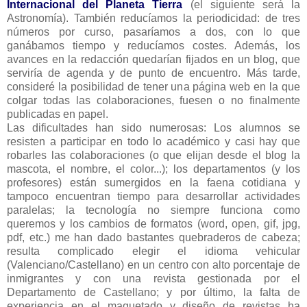
Internacional del Planeta Tierra
(el siguiente será la
Astronomía). También reducíamos la periodicidad: de tres
números por curso, pasaríamos a dos, con lo que
ganábamos tiempo y reducíamos costes. Además, los
avances en la redacción quedarían fijados en un blog, que
serviría de agenda y de punto de encuentro. Más tarde,
consideré la posibilidad de tener una página web en la que
colgar todas las colaboraciones, fuesen o no finalmente
publicadas en papel.
Las dificultades han sido numerosas: Los alumnos se
resisten a participar en todo lo académico y casi hay que
robarles las colaboraciones (o que elijan desde el blog la
mascota, el nombre, el color...); los departamentos (y los
profesores) están sumergidos en la faena cotidiana y
tampoco encuentran tiempo para desarrollar actividades
paralelas; la tecnología no siempre funciona como
queremos y los cambios de formatos (word, open, gif, jpg,
pdf, etc.) me han dado bastantes quebraderos de cabeza;
resulta complicado elegir el idioma vehicular
(Valenciano/Castellano) en un centro con alto porcentaje de
inmigrantes y con una revista gestionada por el
Departamento de Castellano; y por último, la falta de
experiencia en el maquetado y diseño de revistas ha