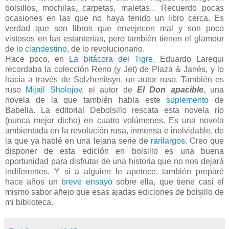
bolsillos, mochilas, carpetas, maletas... Recuerdo pocas
ocasiones en las que no haya tenido un libro cerca. Es
verdad que son libros que envejecen mal y son poco
vistosos en las estanterías, pero también tienen el glamour
de lo
clandestino,
de lo revolucionario.
Hace poco, en
La bitácora del Tigre
, Eduardo Larequi
recordaba la colección Reno (y Jet) de Plaza & Janés, y lo
hacía a través de Solzhenitsyn, un autor ruso. También es
ruso
Mijail Sholojov
, el autor de
El Don apacible
, una
novela de la que también habla este
suplemento
de
Babelia. La editorial Debolsillo rescata esta novela río
(nunca mejor dicho) en cuatro volúmenes. Es una novela
ambientada en la revolución rusa, inmensa e inolvidable, de
la que ya hablé en una lejana serie de
rarilargos
. Creo que
disponer de esta edición en bolsillo es una buena
oportunidad para disfrutar de una historia que no nos dejará
indiferentes. Y si a alguien le apetece, también preparé
hace años un
breve ensayo
sobre ella, que tiene casi el
mismo sabor añejo que esas ajadas ediciones de bolsillo de
mi biblioteca.