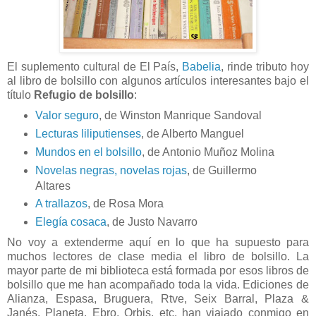
El suplemento cultural de El País,
Babelia
, rinde tributo hoy
al libro de bolsillo con algunos artículos interesantes bajo el
título
Refugio de bolsillo
:
Valor seguro
, de Winston Manrique Sandoval
Lecturas liliputienses
, de Alberto Manguel
Mundos en el bolsillo
, de Antonio Muñoz Molina
Novelas negras, novelas rojas
, de Guillermo
Altares
A trallazos
, de Rosa Mora
Elegía cosaca
, de Justo Navarro
No voy a extenderme aquí en lo que ha supuesto para
muchos lectores de clase media el libro de bolsillo. La
mayor parte de mi biblioteca está formada por esos libros de
bolsillo que me han acompañado toda la vida. Ediciones de
Alianza, Espasa, Bruguera, Rtve, Seix Barral, Plaza &
Janés, Planeta, Ebro, Orbis, etc. han viajado conmigo en