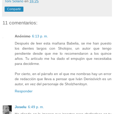
Toni Solano
en
16:25
Compartir
11 comentarios:
Anónimo
6:13 p. m.
Después de leer esta mañana Babelia, se me han puesto
los dientes largos con Sholojov, un autor que tengo
pendiente desde que me lo recomendaron a los quince
años. Tu artículo me ha dado el empujón que necesitaba
para decidirme.
Por cierto, en el párrafo en el que me nombras hay un error
de redacción que lleva a pensar que Iván Denisóvich es un
autor, en vez del personaje de Sholzhenitsyn.
Responder
Joselu
6:49 p. m.
He clicado en la imagen que insertas para chafardear en tu