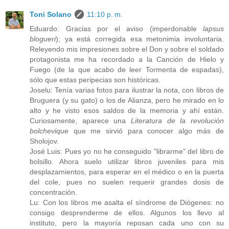
Toni Solano
11:10 p. m.
Eduardo: Gracias por el aviso (imperdonable
lapsus
blogueri
); ya está corregida esa metonimia involuntaria.
Releyendo mis impresiones sobre el Don y sobre el soldado
protagonista me ha recordado a la Canción de Hielo y
Fuego (de la que acabo de leer Tormenta de espadas),
sólo que estas peripecias son históricas.
Joselu: Tenía varias fotos para ilustrar la nota, con libros de
Bruguera (y su gato) o los de Alianza, pero he mirado en lo
alto y he visto esos saldos de la memoria y ahí están.
Curiosamente, aparece una
Literatura de la revolución
bolchevique
que me sirvió para conocer algo más de
Sholojov.
José Luis: Pues yo no he conseguido "librarme" del libro de
bolsillo. Ahora suelo utilizar libros juveniles para mis
desplazamientos, para esperar en el médico o en la puerta
del cole, pues no suelen requerir grandes dosis de
concentración.
Lu: Con los libros me asalta el síndrome de Diógenes: no
consigo desprenderme de ellos. Algunos los llevo al
instituto, pero la mayoría reposan cada uno con su