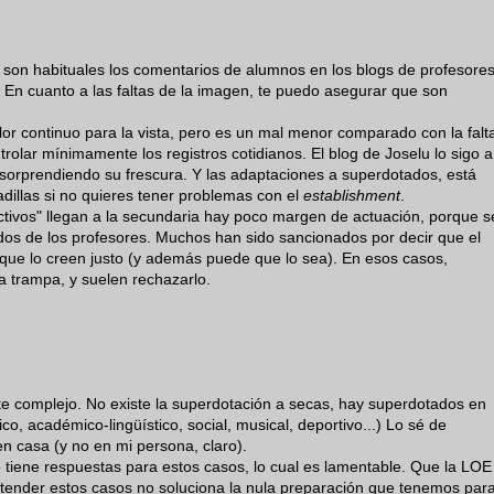
o son habituales los comentarios de alumnos en los blogs de profesore
En cuanto a las faltas de la imagen, te puedo asegurar que son
lor continuo para la vista, pero es un mal menor comparado con la falt
rolar mínimamente los registros cotidianos. El blog de Joselu lo sigo a
sorprendiendo su frescura. Y las adaptaciones a superdotados, está
adillas si no quieres tener problemas con el
establishment
.
ctivos" llegan a la secundaria hay poco margen de actuación, porque s
dos de los profesores. Muchos han sido sancionados por decir que el
que lo creen justo (y además puede que lo sea). En esos casos,
a trampa, y suelen rechazarlo.
te complejo. No existe la superdotación a secas, hay superdotados en
o, académico-lingüístico, social, musical, deportivo...) Lo sé de
en casa (y no en mi persona, claro).
 tiene respuestas para estos casos, lo cual es lamentable. Que la LOE
 atender estos casos no soluciona la nula preparación que tenemos par