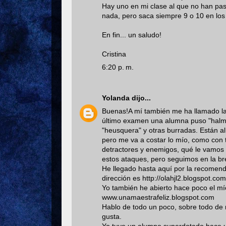
Hay uno en mi clase al que no han pas
nada, pero saca siempre 9 o 10 en lo
En fin... un saludo!
Cristina
6:20 p. m.
Yolanda
dijo...
Buenas!A mí también me ha llamado la a
último examen una alumna puso "halmu
"heusquera" y otras burradas. Están a
pero me va a costar lo mío, como con t
detractores y enemigos, qué le vamos
estos ataques, pero seguimos en la bre
He llegado hasta aquí por la recomenda
dirección es http://olahjl2.blogspot.com
Yo también he abierto hace poco el mío
www.unamaestrafeliz.blogspot.com
Hablo de todo un poco, sobre todo de mi
gusta.
Yo tuve un alumno superdotado hace u