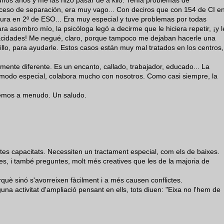
ceso de separación, era muy vago... Con deciros que con 154 de CI e
ura en 2º de ESO... Era muy especial y tuve problemas por todas
ra asombro mío, la psicóloga legó a decirme que le hiciera repetir, ¡y l
acidades! Me negué, claro, porque tampoco me dejaban hacerle una
illo, para ayudarle. Estos casos están muy mal tratados en los centros,
lmente diferente. Es un encanto, callado, trabajador, educado... La
 modo especial, colabora mucho con nosotros. Como casi siempre, la
remos a menudo. Un saludo.
es capacitats. Necessiten un tractament especial, com els de baixes.
s, i també preguntes, molt més creatives que les de la majoria de
erquè sinó s'avorreixen fàcilment i a més causen conflictes.
a activitat d'ampliació pensant en ells, tots diuen: "Eixa no l'hem de