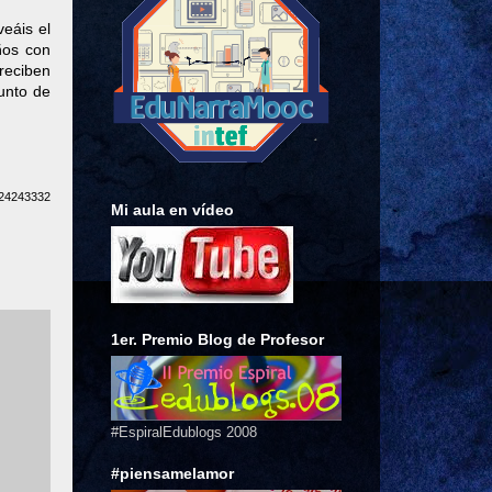
eáis el
ños con
reciben
punto de
124243332
Mi aula en vídeo
1er. Premio Blog de Profesor
#EspiralEdublogs 2008
#piensamelamor