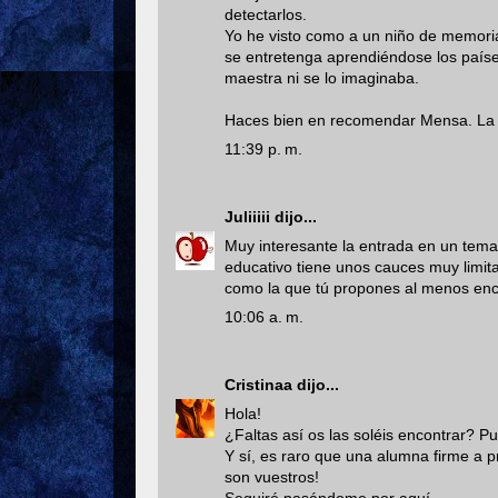
detectarlos.
Yo he visto como a un niño de memori
se entretenga aprendiéndose los países"
maestra ni se lo imaginaba.
Haces bien en recomendar Mensa. La a
11:39 p. m.
Juliiiii
dijo...
Muy interesante la entrada en un tema
educativo tiene unos cauces muy limita
como la que tú propones al menos enc
10:06 a. m.
Cristinaa
dijo...
Hola!
¿Faltas así os las soléis encontrar? Puff
Y sí, es raro que una alumna firme a p
son vuestros!
Seguiré pasándome por aquí