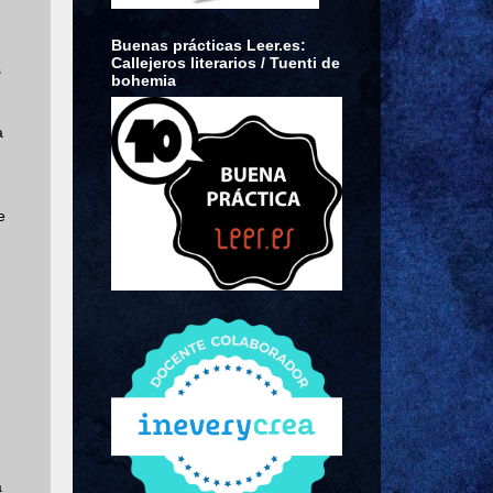
Buenas prácticas Leer.es:
Callejeros literarios / Tuenti de
s
bohemia
a
e
a