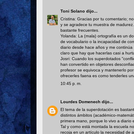
Toni Solano
dijo...
Cristina: Gracias por tu comentario; n
y se agradece tu muestra de madurez. 
bastante frecuentes.
Yolanda: La (mala) ortografía es un do
de vocabulario o la incapacidad de cont
diario desde hace años y me continúa 
claro que hay que hacerlas casi a hurt
Josri: Cuando los superdotados "confli
han convertido en objetores desconfia
profesor se equivoca y mantenerlo por
ofrecerles faena es como tenderles un
10:45 p. m.
Lourdes Domenech
dijo...
El tema de la superdotación es bastan
distintos ámbitos (académico-matemátic
primera mano, porque lo vivo a diario 
Tal y como está montada la escuela no
recoja en un artículo la necesidad de