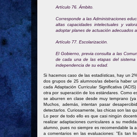
Artículo 76. Ámbito.
Corresponde a las Administraciones educa
altas capacidades intelectuales y val
adoptar planes de actuación adecuados a
Artículo 77. Escolarización.
El Gobierno, previa consulta a las Comun
de cada una de las etapas del sistema 
independencia de su edad.
Si hacemos caso de las estadísticas, hay un 2
dos grupos de 25 alumnos/as debería haber un/
cada Adaptación Curricular Significativa (ACIS)
otra por superación de los estándares. Como es
se aburren en clase desde muy temprano (ya 
Muchos, además, intentan pasar desapercibi
detectarlos. Curiosamente, las chicas son las
Lo peor de todo ello es que casi ningún doce
realizar adaptaciones curriculares a su medid
alumno, pues no siempre es recomendable la ace
a comentarios en las evaluaciones: "Es tan list