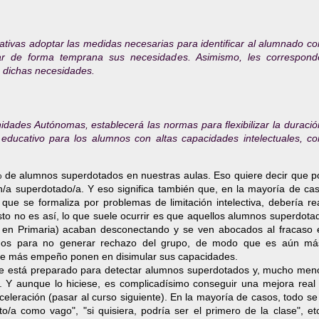
tivas adoptar las medidas necesarias para identificar al alumnado co
orar de forma temprana sus necesidades. Asimismo, les correspond
 dichas necesidades.
idades Autónomas, establecerá las normas para flexibilizar la duració
educativo para los alumnos con altas capacidades intelectuales, co
% de alumnos superdotados en nuestras aulas. Eso quiere decir que p
a superdotado/a. Y eso significa también que, en la mayoría de cas
 que se formaliza por problemas de limitación intelectiva, debería re
to no es así, lo que suele ocurrir es que aquellos alumnos superdota
en Primaria) acaban desconectando y se ven abocados al fracaso e
dos para no generar rechazo del grupo, de modo que es aún más 
 que más empeño ponen en disimular sus capacidades.
nte está preparado para detectar alumnos superdotados y, mucho men
a. Y aunque lo hiciese, es complicadísimo conseguir una mejora real 
leración (pasar al curso siguiente). En la mayoría de casos, todo se
o/a como vago", "si quisiera, podría ser el primero de la clase", et