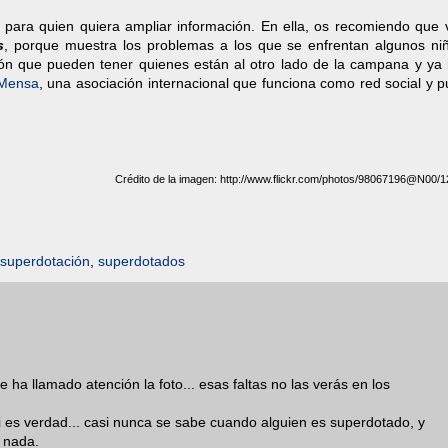
para quien quiera ampliar información. En ella, os recomiendo que v
s
, porque muestra los problemas a los que se enfrentan algunos ni
ón que pueden tener quienes están al otro lado de la campana y ya 
Mensa
, una asociación internacional que funciona como red social y 
Crédito de la imagen: http://www.flickr.com/photos/98067196@N00/
superdotación
,
superdotados
ha llamado atención la foto... esas faltas no las verás en los
i es verdad... casi nunca se sabe cuando alguien es superdotado, y
 nada.