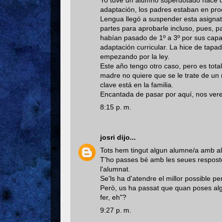
adaptación, los padres estaban en pro
Lengua llegó a suspender esta asignat
partes para aprobarle incluso, pues, pa
habían pasado de 1º a 3º por sus cap
adaptación curricular. La hice de tapad
empezando por la ley.
Este año tengo otro caso, pero es tota
madre no quiere que se le trate de un
clave está en la familia.
Encantada de pasar por aquí, nos ve
8:15 p. m.
josri
dijo...
Tots hem tingut algun alumne/a amb alt
T'ho passes bé amb les seues resposte
l'alumnat.
Se'ls ha d'atendre el millor possible p
Però, us ha passat que quan poses algun
fer, eh"?
9:27 p. m.