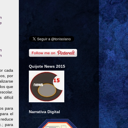
n
e
n
n
Quijote News 2015
or cada
os, por
alizarse
dos que
scolar.
difícil
os para
Narrativa Digital
para el
 reduce
c.; para