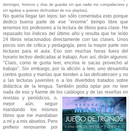
domingos, festivos y días de guardar sin que nadie me compadeciese y
.
sin agobiar a quienes disfrutaban de sus playitas)
No quería llegar tan lejos; tan sólo comentaba esto porque
dedico buena parte de ese "enorme" tiempo libre que
tenemos los profesores a la lectura de libros para clase. He
repasado los índices del último año y resulta que he leído
24 libros relacionados directamente con las clases. Unos
pocos son de crítica y pedagogía, pero la mayor parte son
lecturas para el aula. Eso son muchas horas fuera del
horario lectivo dedicadas al trabajo. Aun así, dirán algunos:
"Claro, como te gusta leer, encima le sacas provecho al
trabajo". Sin embargo, por la afición a leer, uno desarrolla
ciertos gustos y manías que tienden a las
delicatessen
y no
a las lecturas juveniles o a los divertidos tratados sobre
didáctica de la lengua. También podía optar por no leer
nada de eso y fiarme de los catálogos y de las reseñas en
revistas y
periódicos, o,
mejor aún, seguir
mandando los mismos
libros que me mandaban
a mí y a mis abuelos. Pero
prefiero renovarme por