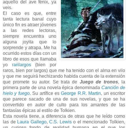
aquello del ave fénix, ya
veis.
El caso es que, entre
tanta lectura banal cuyo
único fin es atraer jóvenes
a las redes lectoras,
siempre encuentra uno
alguna joyita que lo
sorprende y atrapa. Me ha
ocurrido estos días con un
libro de esos que llamaba
yo
rarilargos
(bien por
raros, bien por largos) que me ha tenido con el alma en vilo
y que me seguirá hechizando habida cuenta de la extensión
que promete su autor. Se trata de
Juego de tronos
, la
primera parte de una novela épica denominada
Canción de
hielo y fuego
. Su artífice es
George R.R. Martin
, un escritor
que parece sacado de una de sus novelas, y que se ha
convertido en autor de culto para los amantes de las
fantasías épicas al estilo de Tolkien.
Esta novela tiene, a diferencia de otras que he leído como
las de
Laura Gallego
,
C.S. Lewis
o el mencionado Tolkien,
un curioso fondo de realidad humana en el que los