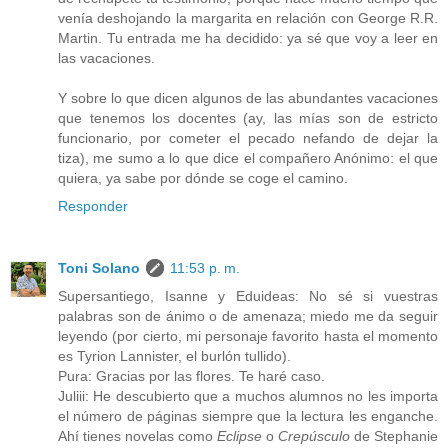
venía deshojando la margarita en relación con George R.R.
Martin. Tu entrada me ha decidido: ya sé que voy a leer en
las vacaciones.
Y sobre lo que dicen algunos de las abundantes vacaciones
que tenemos los docentes (ay, las mías son de estricto
funcionario, por cometer el pecado nefando de dejar la
tiza), me sumo a lo que dice el compañero Anónimo: el que
quiera, ya sabe por dónde se coge el camino.
Responder
Toni Solano
11:53 p. m.
Supersantiego, Isanne y Eduideas: No sé si vuestras
palabras son de ánimo o de amenaza; miedo me da seguir
leyendo (por cierto, mi personaje favorito hasta el momento
es Tyrion Lannister, el burlón tullido).
Pura: Gracias por las flores. Te haré caso.
Juliii: He descubierto que a muchos alumnos no les importa
el número de páginas siempre que la lectura les enganche.
Ahí tienes novelas como
Eclipse
o
Crepúsculo
de Stephanie