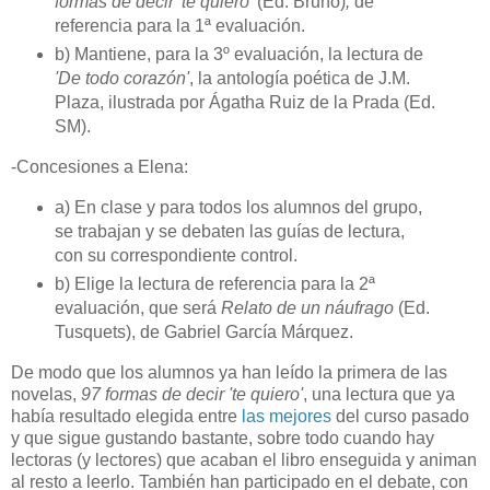
formas de decir 'te quiero'
(Ed. Bruño)
,
de
referencia para la 1ª evaluación.
b) Mantiene, para la 3º evaluación, la lectura de
'De todo corazón'
, la antología poética de J.M.
Plaza, ilustrada por Ágatha Ruiz de la Prada (Ed.
SM).
-Concesiones a Elena:
a) En clase y para todos los alumnos del grupo,
se trabajan y se debaten las guías de lectura,
con su correspondiente control.
b) Elige la lectura de referencia para la 2ª
evaluación, que será
Relato de un náufrago
(Ed.
Tusquets), de Gabriel García Márquez.
De modo que los alumnos ya han leído la primera de las
novelas,
97 formas de decir 'te quiero'
, una lectura que ya
había resultado elegida entre
las mejores
del curso pasado
y que sigue gustando bastante, sobre todo cuando hay
lectoras (y lectores) que acaban el libro enseguida y animan
al resto a leerlo. También han participado en el debate, con