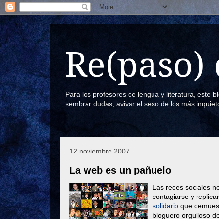
Re(paso) 
Para los profesores de lengua y literatura, este 
sembrar dudas, avivar el seso de los más inquiet
12 noviembre 2007
La web es un pañuelo
Las redes sociales 
contagiarse y replica
solidario
que demuestr
bloguero orgulloso de