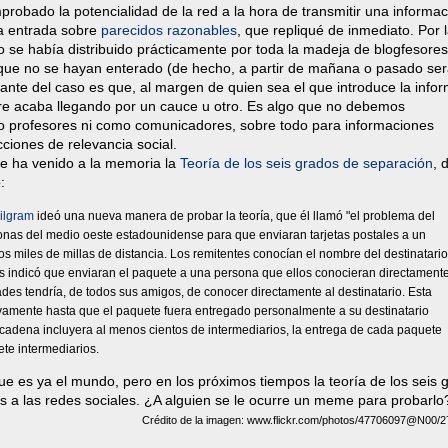
obado la potencialidad de la red a la hora de transmitir una informac
a entrada sobre
parecidos razonables
, que repliqué de inmediato. Por 
o se había distribuido prácticamente por toda la madeja de blogfesores
ue no se hayan enterado (de hecho, a partir de mañana o pasado ser
esante del caso es que, al margen de quien sea el que introduce la info
pre acaba llegando por un cauce u otro. Es algo que no debemos
 profesores ni como comunicadores, sobre todo para informaciones
ciones de relevancia social.
 me ha venido a la memoria la
Teoría de los seis grados de separación
, 
:
ilgram
ideó una nueva manera de probar la teoría, que él llamó "el problema del
onas del medio oeste estadounidense para que enviaran tarjetas postales a un
os miles de millas de distancia. Los remitentes conocían el nombre del destinatario
es indicó que enviaran el paquete a una persona que ellos conocieran directament
es tendría, de todos sus amigos, de conocer directamente al destinatario. Esta
vamente hasta que el paquete fuera entregado personalmente a su destinatario
cadena incluyera al menos cientos de intermediarios, la entrega de cada paquete
ete intermediarios.
e es ya el mundo, pero en los próximos tiempos la teoría de los seis 
s a las redes sociales. ¿A alguien se le ocurre un meme para probarlo
Crédito de la imagen: www.flickr.com/photos/47706097@N00/