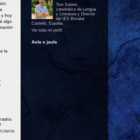
ión.
Toni Solano,
la
catedrático de Lengua
y Literatura y Director
 y hoy
del IES Bovalar.
á algo
Castelló, España.
rmación
Ver todo mi perfil
Aula o jaula
de la
,
e
grados
?
271769733