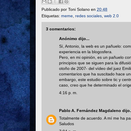
Publicado por
Toni Solano
en
20:48
Etiquetas:
meme
,
redes sociales
,
web 2.0
3 comentarios:
Anónimo dijo...
Sí, Antonio, la web es un pañuelo: com
experiencia en la blogosfera.
Pero, en mi opinión, es un pañuelo co
principios que se siguen para la difusi
otoño de 2007- del vídeo del juez Emil
comentarios que ha suscitado hace uno
embargo, este estudio sobre tic y cent
caso, creo que he determinado el orige
4:16 p. m.
Pablo A. Fernández Magdaleno
dijo.
Totalmente de acuerdo. A mí me ha p
Saludos