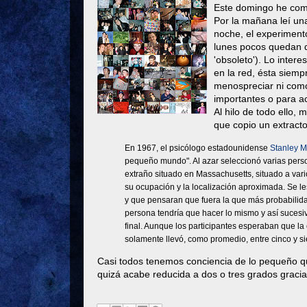
Este domingo he compr
Por la mañana leí un
noche, el experiment
lunes pocos quedan q
'obsoleto'). Lo inter
en la red, ésta siem
menospreciar ni como
importantes o para ac
Al hilo de todo ello,
que copio un extracto
En 1967, el psicólogo estadounidense
Stanley M
pequeño mundo". Al azar seleccionó varias pers
extraño situado en Massachusetts, situado a vari
su ocupación y la localización aproximada. Se l
y que pensaran que fuera la que más probabilidad
persona tendría que hacer lo mismo y así sucesi
final.
Aunque los participantes esperaban que la 
solamente llevó, como promedio, entre cinco y si
Casi todos tenemos conciencia de lo pequeño qu
quizá acabe reducida a dos o tres grados gracia