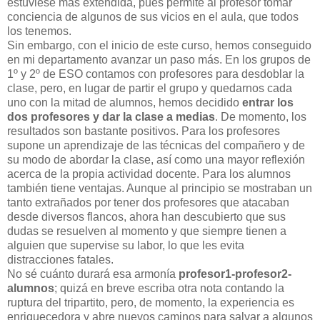
estuviese más extendida, pues permite al profesor tomar
conciencia de algunos de sus vicios en el aula, que todos
los tenemos.
Sin embargo, con el inicio de este curso, hemos conseguido
en mi departamento avanzar un paso más. En los grupos de
1º y 2º de ESO contamos con profesores para desdoblar la
clase, pero, en lugar de partir el grupo y quedarnos cada
uno con la mitad de alumnos, hemos decidido
entrar los
dos profesores y dar la clase a medias
. De momento, los
resultados son bastante positivos. Para los profesores
supone un aprendizaje de las técnicas del compañero y de
su modo de abordar la clase, así como una mayor reflexión
acerca de la propia actividad docente. Para los alumnos
también tiene ventajas. Aunque al principio se mostraban un
tanto extrañados por tener dos profesores que atacaban
desde diversos flancos, ahora han descubierto que sus
dudas se resuelven al momento y que siempre tienen a
alguien que supervise su labor, lo que les evita
distracciones fatales.
No sé cuánto durará esa armonía
profesor1-profesor2-
alumnos
; quizá en breve escriba otra nota contando la
ruptura del tripartito, pero, de momento, la experiencia es
enriquecedora y abre nuevos caminos para salvar a algunos