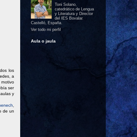
Toni Solano,
catedrático de Lengua
y Literatura y Director
del IES Bovalar.
Castelló, España.
Ver todo mi perfil
Aula o jaula
dos los
redes, a
s motivo
ebía ser
aulas y
menech
,
no de un