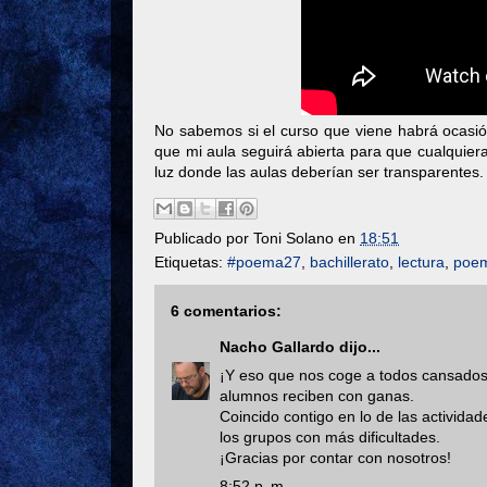
No sabemos si el curso que viene habrá ocasió
que mi aula seguirá abierta para que cualquier
luz donde las aulas deberían ser transparentes.
Publicado por
Toni Solano
en
18:51
Etiquetas:
#poema27
,
bachillerato
,
lectura
,
poe
6 comentarios:
Nacho Gallardo
dijo...
¡Y eso que nos coge a todos cansados c
alumnos reciben con ganas.
Coincido contigo en lo de las activida
los grupos con más dificultades.
¡Gracias por contar con nosotros!
8:52 p. m.