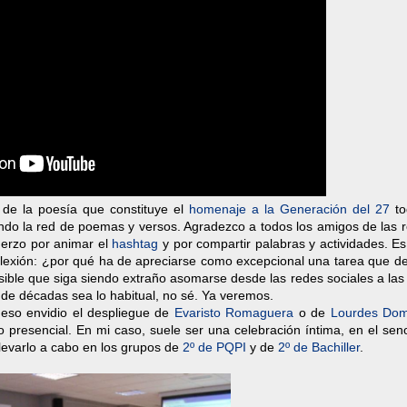
 de la poesía que constituye el
homenaje a la Generación del 27
to
ando la red de poemas y versos. Agradezco a todos los amigos de las 
uerzo por animar el
hashtag
y por compartir palabras y actividades. E
reflexión: ¿por qué ha de apreciarse como excepcional una tarea que d
ble que siga siendo extraño asomarse desde las redes sociales a las 
de décadas sea lo habitual, no sé. Ya veremos.
eso envidio el despliegue de
Evaristo Romaguera
o de
Lourdes Do
o presencial. En mi caso, suele ser una celebración íntima, en el se
levarlo a cabo en los grupos de
2º de PQPI
y de
2º de Bachiller
.