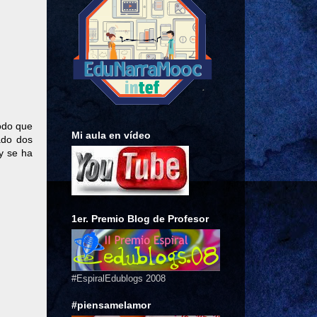
modo que
Mi aula en vídeo
ado dos
y se ha
1er. Premio Blog de Profesor
#EspiralEdublogs 2008
#piensamelamor