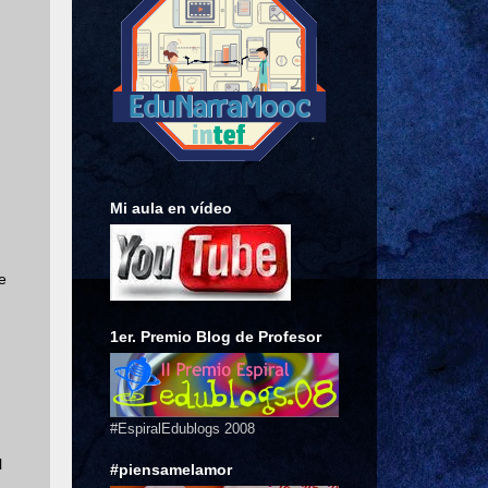
Mi aula en vídeo
e
1er. Premio Blog de Profesor
#EspiralEdublogs 2008
l
#piensamelamor