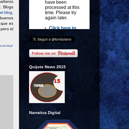
mpañeros
: Blogs
el blog
,
 buenos
 que es
 pero el
Lost keys
'
Quijote News 2015
Narrativa Digital