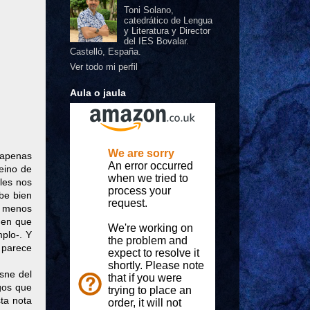
Toni Solano,
catedrático de Lengua
y Literatura y Director
del IES Bovalar.
Castelló, España.
Ver todo mi perfil
Aula o jaula
 apenas
eino de
les nos
abe bien
o menos
 en que
mplo-. Y
 parece
sne del
gos que
ta nota