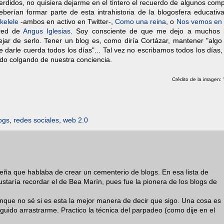
erdidos, no quisiera dejarme en el tintero el recuerdo de algunos co
berían formar parte de esta intrahistoria de la blogosfera educativa
kelele
-ambos en activo en Twitter-,
Como una reina
, o
Nos vemos en 
 red de
Angus Iglesias
. Soy consciente de que me dejo a muchos
ejar de serlo. Tener un blog es, como diría Cortázar, mantener "algo
 darle cuerda todos los días"... Tal vez no escribamos todos los días,
ado colgando de nuestra conciencia.
Crédito de la imagen: '
ogs
,
redes sociales
,
web 2.0
ña que hablaba de crear un cementerio de blogs. En esa lista de
staría recordar el de Bea Marín, pues fue la pionera de los blogs de
unque no sé si es esta la mejor manera de decir que sigo. Una cosa es
eguido arrastrarme. Practico la técnica del parpadeo (como dije en el