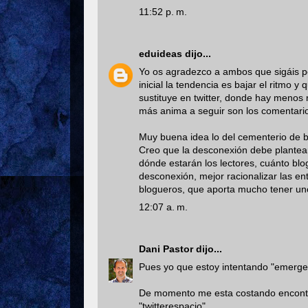
11:52 p. m.
eduideas
dijo...
Yo os agradezco a ambos que sigáis p
inicial la tendencia es bajar el ritmo 
sustituye en twitter, donde hay menos 
más anima a seguir son los comentari
Muy buena idea lo del cementerio de b
Creo que la desconexión debe plantea
dónde estarán los lectores, cuánto blo
desconexión, mejor racionalizar las e
blogueros, que aporta mucho tener uno
12:07 a. m.
Dani Pastor
dijo...
Pues yo que estoy intentando "emerger"
De momento me esta costando encontrar 
"twitterespacio".