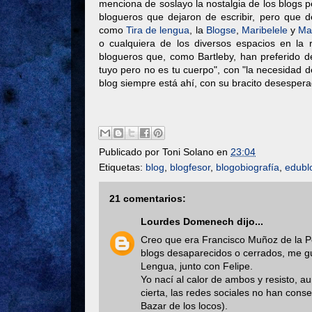
menciona de soslayo la nostalgia de los blogs p
blogueros que dejaron de escribir, pero que de
como
Tira de lengua
, la
Blogse
,
Maribelele
y
Ma
o cualquiera de los diversos espacios en la
blogueros que, como Bartleby, han preferido d
tuyo pero no es tu cuerpo", con "la necesidad de
blog siempre está ahí, con su bracito desesper
Publicado por
Toni Solano
en
23:04
Etiquetas:
blog
,
blogfesor
,
blogobiografía
,
edubl
21 comentarios:
Lourdes Domenech
dijo...
Creo que era Francisco Muñoz de la Pe
blogs desaparecidos o cerrados, me gu
Lengua, junto con Felipe.
Yo nací al calor de ambos y resisto, a
cierta, las redes sociales no han cons
Bazar de los locos).