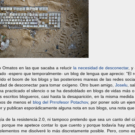
io Omatos en las que sacaba a relucir
la necesidad de desconectar
, y
do -espero que temporalmente- un blog de lengua que aprecio: "El r
ido el boom de los blogs y las posteriores mareas de las redes socia
dad de desconectar para tomar oxígeno. Otro buen amigo,
Joselu
, s
a practicado el silencio o se ha desdoblado en blogs de vidas más 
s escritos blogueros, casi hasta la desaparición, en la misma medida
amos de menos el
blog del Prrrofesor Potachov
, por poner solo un eje
er y publican esporádicamente alguna nota en sus blogs, una nota que
a de la resistencia 2.0, ni tampoco pretendo que sea un canto del ci
es porque me apetece contar lo que cuento y porque todavía hay ami
 elementos me disolveré lo más discretamente posible. Pero, como es