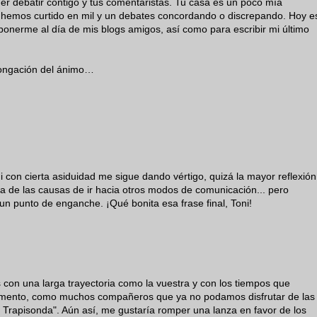
r debatir contigo y tus comentaristas. Tu casa es un poco mía
s hemos curtido en mil y un debates concordando o discrepando. Hoy e
ponerme al día de mis blogs amigos, así como para escribir mi último
olongación del ánimo…
 con cierta asiduidad me sigue dando vértigo, quizá la mayor reflexión
na de las causas de ir hacia otros modos de comunicación... pero
n punto de enganche. ¡Qué bonita esa frase final, Toni!
con una larga trayectoria como la vuestra y con los tiempos que
Lamento, como muchos compañeros que ya no podamos disfrutar de las
 Trapisonda". Aún así, me gustaría romper una lanza en favor de los