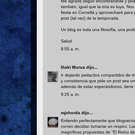
Me agrada seguir encontrándote y pode
también, igual que la mía es tuya. No
fiesta en Cornellà y aprovecharé para 
post (tal vez) de la temporada.
Un blog es toda una filosofía, una pr
Salud.
8:55 a. m.
Iñaki Murua
dijo...
Ir dejando pedacitos compartidos de mi
y consistencia que pide un post sea u
además de estar esperándonos, tiene u
9:25 a. m.
mjchorda
dijo...
Entiendo perfectamente que blogueros 
corren decidan tomarse un respiro. 
magníficas propuestas de "El Reino de