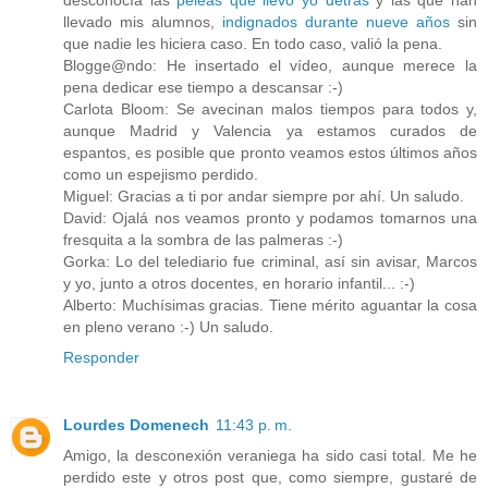
desconocía las
peleas que llevo yo detrás
y las que han
llevado mis alumnos,
indignados durante nueve años
sin
que nadie les hiciera caso. En todo caso, valió la pena.
Blogge@ndo: He insertado el vídeo, aunque merece la
pena dedicar ese tiempo a descansar :-)
Carlota Bloom: Se avecinan malos tiempos para todos y,
aunque Madrid y Valencia ya estamos curados de
espantos, es posible que pronto veamos estos últimos años
como un espejismo perdido.
Miguel: Gracias a ti por andar siempre por ahí. Un saludo.
David: Ojalá nos veamos pronto y podamos tomarnos una
fresquita a la sombra de las palmeras :-)
Gorka: Lo del telediario fue criminal, así sin avisar, Marcos
y yo, junto a otros docentes, en horario infantil... :-)
Alberto: Muchísimas gracias. Tiene mérito aguantar la cosa
en pleno verano :-) Un saludo.
Responder
Lourdes Domenech
11:43 p. m.
Amigo, la desconexión veraniega ha sido casi total. Me he
perdido este y otros post que, como siempre, gustaré de