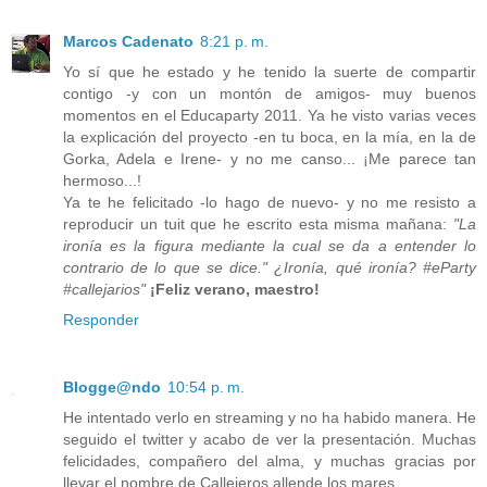
Marcos Cadenato
8:21 p. m.
Yo sí que he estado y he tenido la suerte de compartir
contigo -y con un montón de amigos- muy buenos
momentos en el Educaparty 2011. Ya he visto varias veces
la explicación del proyecto -en tu boca, en la mía, en la de
Gorka, Adela e Irene- y no me canso... ¡Me parece tan
hermoso...!
Ya te he felicitado -lo hago de nuevo- y no me resisto a
reproducir un tuit que he escrito esta misma mañana:
"La
ironía es la figura mediante la cual se da a entender lo
contrario de lo que se dice." ¿Ironía, qué ironía? #eParty
#callejarios"
¡Feliz verano, maestro!
Responder
Blogge@ndo
10:54 p. m.
He intentado verlo en streaming y no ha habido manera. He
seguido el twitter y acabo de ver la presentación. Muchas
felicidades, compañero del alma, y muchas gracias por
llevar el nombre de Callejeros allende los mares.