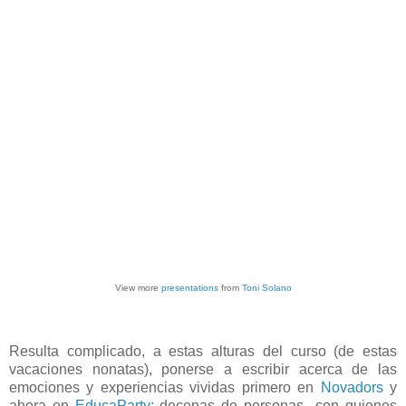
View more
presentations
from
Toni Solano
Resulta complicado, a estas alturas del curso (de estas
vacaciones nonatas), ponerse a escribir acerca de las
emociones y experiencias vividas primero en
Novadors
y
ahora en
EducaParty:
decenas de personas con quienes