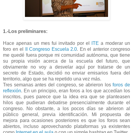
1.-Los preliminares:
Hace apenas un mes fui invitado por el
ITE
a moderar un
foro en el
II Congreso Escuela 2.0
. En el anterior congreso
me quedé fuera porque mi comunidad autónoma, que tiene
su propia visión acerca de la escuela del futuro, que
obviamente no voy a desvelar aquí por tratarse de un
secreto de Estado, decidió no enviar emisarios fuera del
territorio, algo que se ha repetido una vez más.
Tres semanas antes del congreso, se abrieron los
foros de
reflexión
. En un principio, eran foros a los que accedían los
inscritos, pues parece que la idea era que se planteasen
hilos que pudieran debatirse presencialmente durante el
congreso. No obstante, a los pocos días se abrieron al
público general, previa identificación. Mi propuesta de
mejora para ocasiones posteriores es que los foros sean
abiertos, incluso aprovechando plataformas ya existentes
como
Internet en el aula
o con un simple hashtag en Twitter.