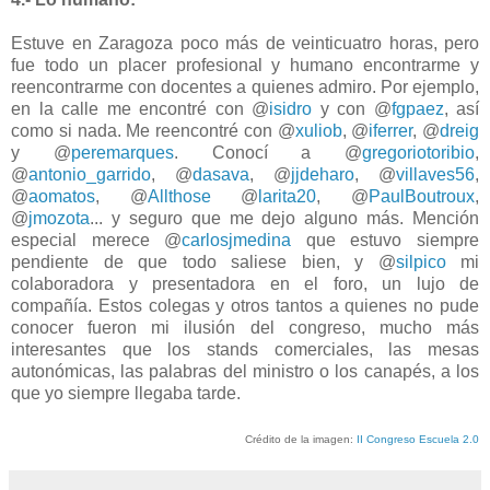
Estuve en Zaragoza poco más de veinticuatro horas, pero
fue todo un placer profesional y humano encontrarme y
reencontrarme con docentes a quienes admiro. Por ejemplo,
en la calle me encontré con @
isidro
y con @
fgpaez
, así
como si nada. Me reencontré con @
xuliob
, @
iferrer
, @
dreig
y @
peremarques
. Conocí a @
gregoriotoribio
,
@
antonio_garrido
, @
dasava
, @
jjdeharo
, @
villaves56
,
@
aomatos
, @
Allthose
@
larita20
, @
PaulBoutroux
,
@
jmozota
... y seguro que me dejo alguno más. Mención
especial merece @
carlosjmedina
que estuvo siempre
pendiente de que todo saliese bien, y @
silpico
mi
colaboradora y presentadora en el foro, un lujo de
compañía. Estos colegas y otros tantos a quienes no pude
conocer fueron mi ilusión del congreso, mucho más
interesantes que los stands comerciales, las mesas
autonómicas, las palabras del ministro o los canapés, a los
que yo siempre llegaba tarde.
Crédito de la imagen:
II Congreso Escuela 2.0