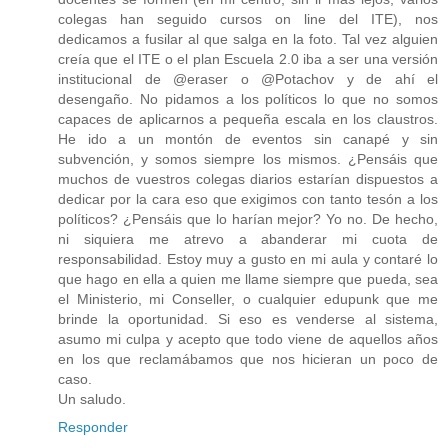
colegas han seguido cursos on line del ITE), nos
dedicamos a fusilar al que salga en la foto. Tal vez alguien
creía que el ITE o el plan Escuela 2.0 iba a ser una versión
institucional de @eraser o @Potachov y de ahí el
desengaño. No pidamos a los políticos lo que no somos
capaces de aplicarnos a pequeña escala en los claustros.
He ido a un montón de eventos sin canapé y sin
subvención, y somos siempre los mismos. ¿Pensáis que
muchos de vuestros colegas diarios estarían dispuestos a
dedicar por la cara eso que exigimos con tanto tesón a los
políticos? ¿Pensáis que lo harían mejor? Yo no. De hecho,
ni siquiera me atrevo a abanderar mi cuota de
responsabilidad. Estoy muy a gusto en mi aula y contaré lo
que hago en ella a quien me llame siempre que pueda, sea
el Ministerio, mi Conseller, o cualquier edupunk que me
brinde la oportunidad. Si eso es venderse al sistema,
asumo mi culpa y acepto que todo viene de aquellos años
en los que reclamábamos que nos hicieran un poco de
caso.
Un saludo.
Responder