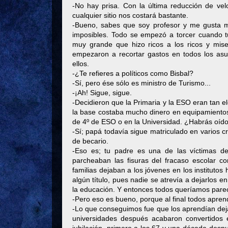
-No hay prisa. Con la última reducción de vel
cualquier sitio nos costará bastante.
-Bueno, sabes que soy profesor y me gusta mi
imposibles. Todo se empezó a torcer cuando t
muy grande que hizo ricos a los ricos y mise
empezaron a recortar gastos en todos los asu
ellos.
-¿Te refieres a políticos como Bisbal?
-Sí, pero ése sólo es ministro de Turismo...
-¡Ah! Sigue, sigue.
-Decidieron que la Primaria y la ESO eran tan e
la base costaba mucho dinero en equipamientos 
de 4º de ESO o en la Universidad. ¿Habrás oído
-Sí; papá todavía sigue matriculado en varios 
de becario.
-Eso es; tu padre es una de las víctimas de
parcheaban las fisuras del fracaso escolar co
familias dejaban a los jóvenes en los instituto
algún título, pues nadie se atrevía a dejarlos e
la educación. Y entonces todos queríamos parec
-Pero eso es bueno, porque al final todos apren
-Lo que conseguimos fue que los aprendían dejas
universidades después acabaron convertidos 