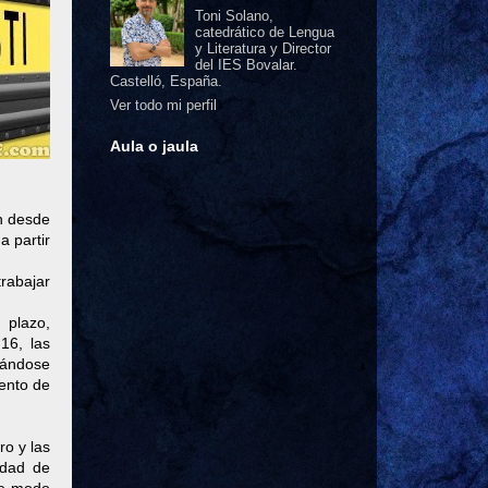
Toni Solano,
catedrático de Lengua
y Literatura y Director
del IES Bovalar.
Castelló, España.
Ver todo mi perfil
Aula o jaula
ón desde
a partir
trabajar
 plazo,
16, las
acándose
iento de
ro y las
edad de