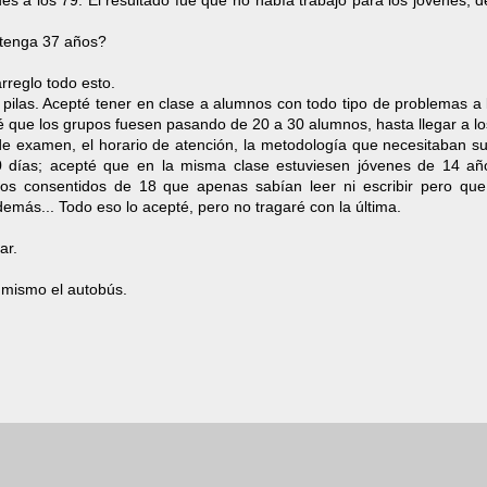
és a los 79. El resultado fue que no había trabajo para los jóvenes,
 tenga 37 años?
rreglo todo esto.
ilas. Acepté tener en clase a alumnos con todo tipo de problemas a 
é que los grupos fuesen pasando de 20 a 30 alumnos, hasta llegar a l
 de examen, el horario de atención, la metodología que necesitaban su
0 días; acepté que en la misma clase estuviesen jóvenes de 14 a
s consentidos de 18 que apenas sabían leer ni escribir pero que
más... Todo eso lo acepté, pero no tragaré con la última.
ar.
 mismo el autobús.