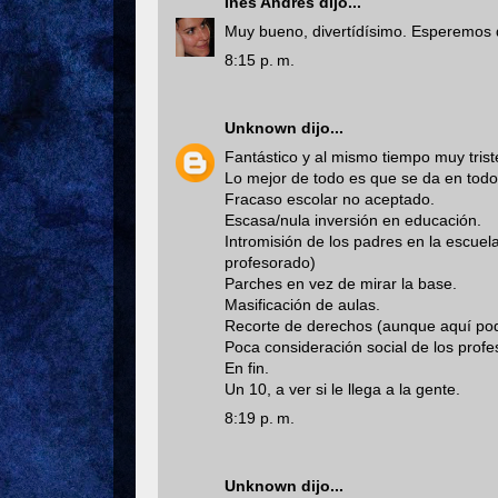
Inés Andrés
dijo...
Muy bueno, divertídísimo. Esperemos q
8:15 p. m.
Unknown
dijo...
Fantástico y al mismo tiempo muy trist
Lo mejor de todo es que se da en todos
Fracaso escolar no aceptado.
Escasa/nula inversión en educación.
Intromisión de los padres en la escuel
profesorado)
Parches en vez de mirar la base.
Masificación de aulas.
Recorte de derechos (aunque aquí pod
Poca consideración social de los prof
En fin.
Un 10, a ver si le llega a la gente.
8:19 p. m.
Unknown
dijo...