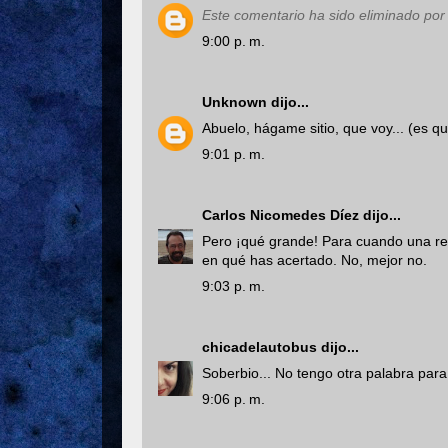
Este comentario ha sido eliminado por 
9:00 p. m.
Unknown
dijo...
Abuelo, hágame sitio, que voy... (es qu
9:01 p. m.
Carlos Nicomedes Díez
dijo...
Pero ¡qué grande! Para cuando una rec
en qué has acertado. No, mejor no.
9:03 p. m.
chicadelautobus
dijo...
Soberbio... No tengo otra palabra para de
9:06 p. m.