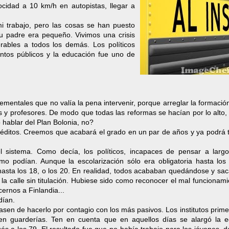
ocidad a 10 km/h en autopistas, llegar a
 trabajo, pero las cosas se han puesto
u padre era pequeño. Vivimos una crisis
rables a todos los demás. Los políticos
ntos públicos y la educación fue uno de
lementales que no valía la pena intervenir, porque arreglar la formaci
y profesores. De modo que todas las reformas se hacían por lo alto, 
 hablar del Plan Bolonia, no?
créditos. Creemos que acabará el grado en un par de años y ya podrá 
l sistema. Como decía, los políticos, incapaces de pensar a largo
mo podían. Aunque la escolarización sólo era obligatoria hasta los 
s hasta los 18, o los 20. En realidad, todos acababan quedándose y s
n la calle sin titulación. Hubiese sido como reconocer el mal funcionam
ernos a Finlandia...
dían.
en de hacerlo por contagio con los más pasivos. Los institutos prime
en guarderías. Ten en cuenta que en aquellos días se alargó la 