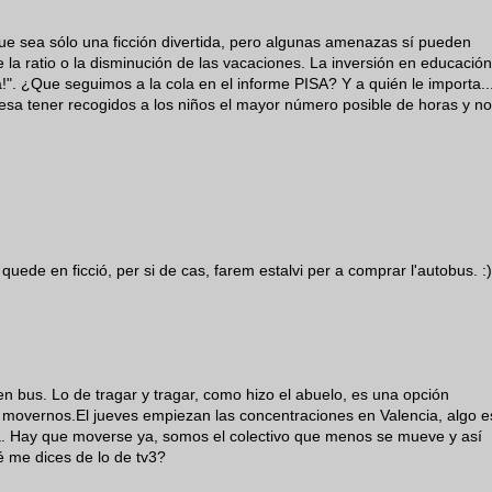
e sea sólo una ficción divertida, pero algunas amenazas sí pueden
 la ratio o la disminución de las vacaciones. La inversión en educación
". ¿Que seguimos a la cola en el informe PISA? Y a quién le importa..
resa tener recogidos a los niños el mayor número posible de horas y no
uede en ficció, per si de cas, farem estalvi per a comprar l'autobus. :)
en bus. Lo de tragar y tragar, como hizo el abuelo, es una opción
movernos.El jueves empiezan las concentraciones en Valencia, algo e
a. Hay que moverse ya, somos el colectivo que menos se mueve y así
 me dices de lo de tv3?