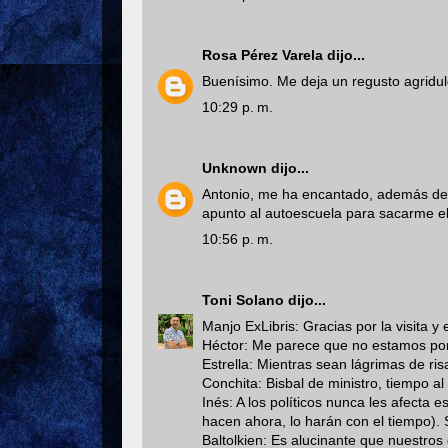
Rosa Pérez Varela
dijo...
Buenísimo. Me deja un regusto agridulce
10:29 p. m.
Unknown
dijo...
Antonio, me ha encantado, además de 
apunto al autoescuela para sacarme el
10:56 p. m.
Toni Solano
dijo...
Manjo ExLibris: Gracias por la visita y 
Héctor: Me parece que no estamos por 
Estrella: Mientras sean lágrimas de ris
Conchita: Bisbal de ministro, tiempo al
Inés: A los políticos nunca les afecta e
hacen ahora, lo harán con el tiempo). 
Baltolkien: Es alucinante que nuestros