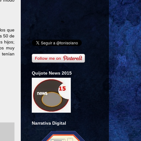
 de modo
los que
os 50 de
s hijos;
ños muy
 tenían
Quijote News 2015
Narrativa Digital