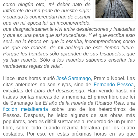
como ningún otro, mi deber nato de
intérprete de una parte de nuestro siglo;
y cuando lo comprendan han de escribir
que en mi época fui un incomprendido,
que desgraciadamente viví entre desafecciones y frialdades
y que es una pena que asi sucediese. Y el que escriba esto
será, en la época en que lo escriba, incomprendedor, como
los que me rodean, de mi análogo de este tiempo futuro.
Porque los hombres sólo aprenden de sus bisabuelos, que
ya han muerto. Sólo a los muertos sabemos enseñar las
verdaderas reglas de vida".
Hace unas horas murió
José Saramago
, Premio Nobel. Las
citas anteriores no son suyas, sino de
Fernando Pessoa
,
extraídas del
Libro del desasosiego
. Han venido hasta mí
traídas por las mareas de la memoria. El primer libro que leí
de Saramago fue
El año de la muerte de Ricardo Reis
, una
ficción metaliteraria
sobre uno de los heterónimos de
Pessoa. Después, he leído algunas de sus obras más
populares, pero es difícil sustraerse al recuerdo de un primer
libro, sobre todo cuando rezuma literatura por los cuatro
costados. Por eso, en estas próximas horas en las que