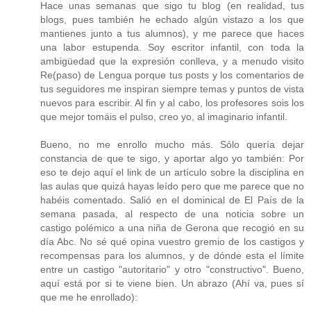
Hace unas semanas que sigo tu blog (en realidad, tus
blogs, pues también he echado algún vistazo a los que
mantienes junto a tus alumnos), y me parece que haces
una labor estupenda. Soy escritor infantil, con toda la
ambigüedad que la expresión conlleva, y a menudo visito
Re(paso) de Lengua porque tus posts y los comentarios de
tus seguidores me inspiran siempre temas y puntos de vista
nuevos para escribir. Al fin y al cabo, los profesores sois los
que mejor tomáis el pulso, creo yo, al imaginario infantil.
Bueno, no me enrollo mucho más. Sólo quería dejar
constancia de que te sigo, y aportar algo yo también: Por
eso te dejo aquí el link de un artículo sobre la disciplina en
las aulas que quizá hayas leído pero que me parece que no
habéis comentado. Salió en el dominical de El País de la
semana pasada, al respecto de una noticia sobre un
castigo polémico a una niña de Gerona que recogió en su
día Abc. No sé qué opina vuestro gremio de los castigos y
recompensas para los alumnos, y de dónde esta el límite
entre un castigo "autoritario" y otro "constructivo". Bueno,
aquí está por si te viene bien. Un abrazo (Ahí va, pues sí
que me he enrollado):