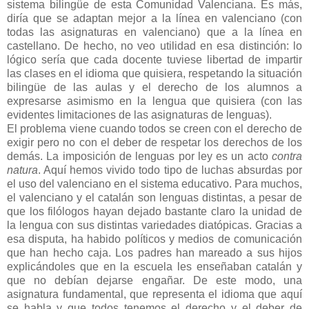
sistema bilingüe de esta Comunidad Valenciana. Es más,
diría que se adaptan mejor a la línea en valenciano (con
todas las asignaturas en valenciano) que a la línea en
castellano. De hecho, no veo utilidad en esa distinción: lo
lógico sería que cada docente tuviese libertad de impartir
las clases en el idioma que quisiera, respetando la situación
bilingüe de las aulas y el derecho de los alumnos a
expresarse asimismo en la lengua que quisiera (con las
evidentes limitaciones de las asignaturas de lenguas).
El problema viene cuando todos se creen con el derecho de
exigir pero no con el deber de respetar los derechos de los
demás. La imposición de lenguas por ley es un acto
contra
natura
. Aquí hemos vivido todo tipo de luchas absurdas por
el uso del valenciano en el sistema educativo. Para muchos,
el valenciano y el catalán son lenguas distintas, a pesar de
que los filólogos hayan dejado bastante claro la unidad de
la lengua con sus distintas variedades diatópicas. Gracias a
esa disputa, ha habido políticos y medios de comunicación
que han hecho caja. Los padres han mareado a sus hijos
explicándoles que en la escuela les enseñaban catalán y
que no debían dejarse engañar. De este modo, una
asignatura fundamental, que representa el idioma que aquí
se habla y que todos tenemos el derecho y el deber de