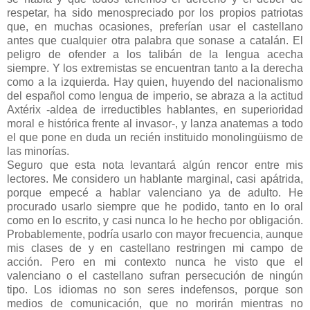
respetar, ha sido menospreciado por los propios patriotas
que, en muchas ocasiones, preferían usar el castellano
antes que cualquier otra palabra que sonase a catalán. El
peligro de ofender a los talibán de la lengua acecha
siempre. Y los extremistas se encuentran tanto a la derecha
como a la izquierda. Hay quien, huyendo del nacionalismo
del español como lengua de imperio, se abraza a la actitud
Axtérix -aldea de irreductibles hablantes, en superioridad
moral e histórica frente al invasor-, y lanza anatemas a todo
el que pone en duda un recién instituido monolingüismo de
las minorías.
Seguro que esta nota levantará algún rencor entre mis
lectores. Me considero un hablante marginal, casi apátrida,
porque empecé a hablar valenciano ya de adulto. He
procurado usarlo siempre que he podido, tanto en lo oral
como en lo escrito, y casi nunca lo he hecho por obligación.
Probablemente, podría usarlo con mayor frecuencia, aunque
mis clases de y en castellano restringen mi campo de
acción. Pero en mi contexto nunca he visto que el
valenciano o el castellano sufran persecución de ningún
tipo. Los idiomas no son seres indefensos, porque son
medios de comunicación, que no morirán mientras no