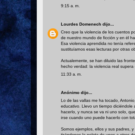
9:15 a. m.
Lourdes Domenech
dijo...
Creo que la violencia de los cuentos 
de nuestro mundo de ficción y en él ha
Esa violencia aprendida no tenía refe
sustituíamos esas lecturas por otras ob
Actualemente, se han diluido las fronte
hecho verdad: la violencia real supera c
11:33 a. m.
Anónimo dijo...
Lo de las vallas me ha tocado, Antonio
educativo. Llevo un tiempo diciéndole 
hacerlo, y nunca se va ni uno solo, 
irse cuando uno puede hacerlo con tota
Somos ejemplos, ellos y sus padres, y
tirándonos la pelota de unos a otros d