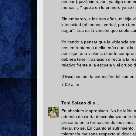
pensar (quizá sin razón, ya digo que n
menos. ¿Y quizá en lo primero ya se h
Sin embargo, a los tres años, mi hija 
intensidad (al menos, verbal, pero tam
pegar". Esa es la versión que suele co
Yo tiendo a pensar que la violencia es
nos enfrentamos a ella, más que si la 
peor que una violencia fuerte compren
debiera tener traslación directa a la r
relativo frente a la escuela y el grup
(Disculpas por la extensión del coment
7:03 a. m.
Toni Solano
dijo...
En absoluto inapropiado. No he leído
además de cierta desconfianza ante de
presente en la formación de los niño
literal, no sé. En cuanto al sufrimien
tolerancia malsana respecto al dolor a