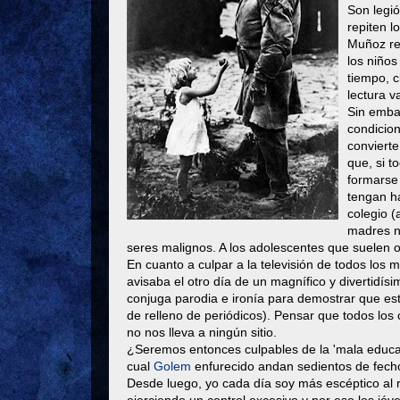
Son legió
repiten l
Muñoz r
los niño
tiempo, c
lectura 
Sin emba
condicio
convierte
que, si t
formarse 
tengan há
colegio (
madres no
seres malignos. A los adolescentes que suelen 
En cuanto a culpar a la televisión de todos los
avisaba el otro día de un magnífico y divertidís
conjuga parodia e ironía para demostrar que est
de relleno de periódicos). Pensar que todos los c
no nos lleva a ningún sitio.
¿Seremos entonces culpables de la 'mala educa
cual
Golem
enfurecido andan sedientos de fech
Desde luego, yo cada día soy más escéptico al 