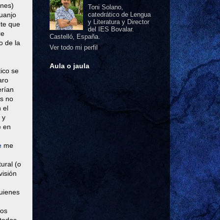
enes)
Toni Solano,
Juanjo
catedrático de Lengua
y Literatura y Director
nte que
del IES Bovalar.
ce
Castelló, España.
o de la
Ver todo mi perfil
Aula o jaula
ico se
aro
erían
os no
 el
 y
e en
e
me
ural (o
visión
uienes
mos