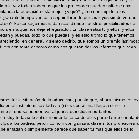
do a la vez todos sabemos que los profesores pueden salterse esas
inlandia la educación está mejor ¿y qué? ¿Eso nos impide a los
? ¿Cuánto tiempo vamos a seguir llorando por las leyes sin de verdad
 clase? No conseguimos nada escondiendo nuestras posibilidades de
a en la que nos deja el legislador. En clase estás tú y ellos, y ellos
uedan y puedas, todo lo que puedas, y es esto último lo que tenemos
areciendo, en general, y siento decirlo, que somos un gremio lastimos
 fuera con tanto descaro como nos quieran dar los informes que sean.
omentar la situación de la aducación, puesto que, ahora mismo, estoy
 en el instituto ni soy todavía (si es que al final llego a serlo...)
unto sí que se pueden ver algunos aspectos importantes.
que estoy todavía lo suficientemente cerca de ellos para darme cuenta d
a culpa a los padres, pero ¿cómo ir con ganas a clase si tus profesores a
y se enfadan o simplemente parece que saber tú más que ellos de lo