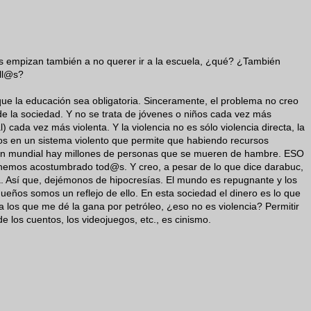
os empizan también a no querer ir a la escuela, ¿qué? ¿También
ell@s?
ue la educación sea obligatoria. Sinceramente, el problema no creo
de la sociedad. Y no se trata de jóvenes o niños cada vez más
) cada vez más violenta. Y la violencia no es sólo violencia directa, la
mos en un sistema violento que permite que habiendo recursos
ción mundial hay millones de personas que se mueren de hambre. ESO
hemos acostumbrado tod@s. Y creo, a pesar de lo que dice darabuc,
Así que, dejémonos de hipocresías. El mundo es repugnante y los
ueños somos un reflejo de ello. En esta sociedad el dinero es lo que
a los que me dé la gana por petróleo, ¿eso no es violencia? Permitir
de los cuentos, los videojuegos, etc., es cinismo.