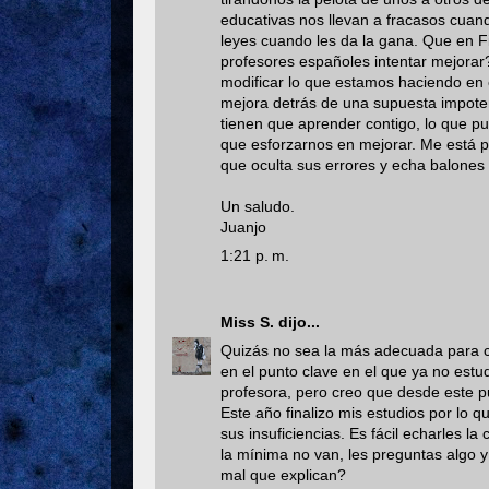
educativas nos llevan a fracasos cuan
leyes cuando les da la gana. Que en F
profesores españoles intentar mejorar
modificar lo que estamos haciendo en
mejora detrás de una supuesta impotenci
tienen que aprender contigo, lo que p
que esforzarnos en mejorar. Me está p
que oculta sus errores y echa balones
Un saludo.
Juanjo
1:21 p. m.
Miss S.
dijo...
Quizás no sea la más adecuada para c
en el punto clave en el que ya no estudio
profesora, pero creo que desde este p
Este año finalizo mis estudios por lo 
sus insuficiencias. Es fácil echarles l
la mínima no van, les preguntas algo 
mal que explican?