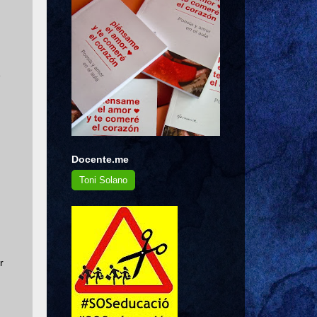
e
Docente.me
Toni Solano
r