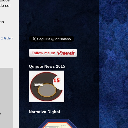
 todos
 de ser
 no
e
El Golem
Quijote News 2015
Narrativa Digital
y