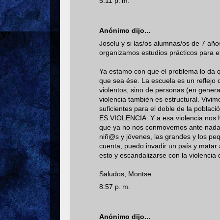
5:11 p. m.
Anónimo dijo...
Joselu y si las/os alumnas/os de 7 añ
organizamos estudios prácticos para 
Ya estamo con que el problema lo da q
que sea ése. La escuela es un reflejo 
violentos, sino de personas (en general
violencia también es estructural. Vivi
suficientes para el doble de la pobla
ES VIOLENCIA. Y a esa violencia nos 
que ya no nos conmovemos ante nada. 
niñ@s y jóvenes, las grandes y los peq
cuenta, puedo invadir un país y matar 
esto y escandalizarse con la violencia 
Saludos, Montse
8:57 p. m.
Anónimo dijo...