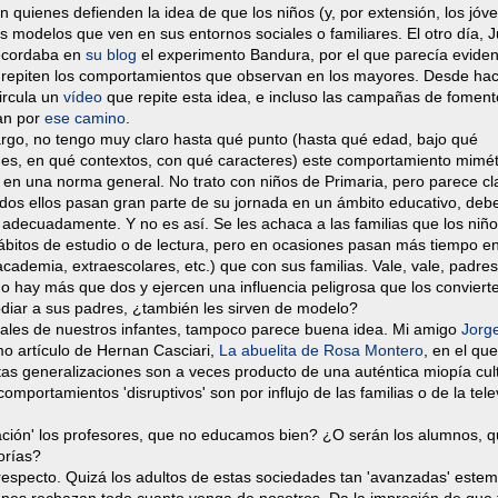
n quienes defienden la idea de que los niños (y, por extensión, los jóv
os modelos que ven en sus entornos sociales o familiares. El otro día, 
ecordaba en
su blog
el experimento Bandura, por el que parecía evide
s repiten los comportamientos que observan en los mayores. Desde ha
ircula un
vídeo
que repite esta idea, e incluso las campañas de foment
van por
ese camino
.
rgo, no tengo muy claro hasta qué punto (hasta qué edad, bajo qué
nes, en qué contextos, con qué caracteres) este comportamiento mimét
 en una norma general. No trato con niños de Primaria, pero parece cl
odos ellos pasan gran parte de su jornada en un ámbito educativo, deb
adecuadamente. Y no es así. Se les achaca a las familias que los niñ
bitos de estudio o de lectura, pero en ocasiones pasan más tiempo en
academia, extraescolares, etc.) que con sus familias. Vale, vale, padres
 hay más que dos y ejercen una influencia peligrosa que los conviert
odiar a sus padres, ¿también les sirven de modelo?
 males de nuestros infantes, tampoco parece buena idea. Mi amigo
Jorg
imo artículo de Hernan Casciari,
La abuelita de Rosa Montero
, en el que
as generalizaciones son a veces producto de una auténtica miopía cult
omportamientos 'disruptivos' son por influjo de las familias o de la tele
ción' los profesores, que no educamos bien? ¿O serán los alumnos, q
orías?
respecto. Quizá los adultos de estas sociedades tan 'avanzadas' este