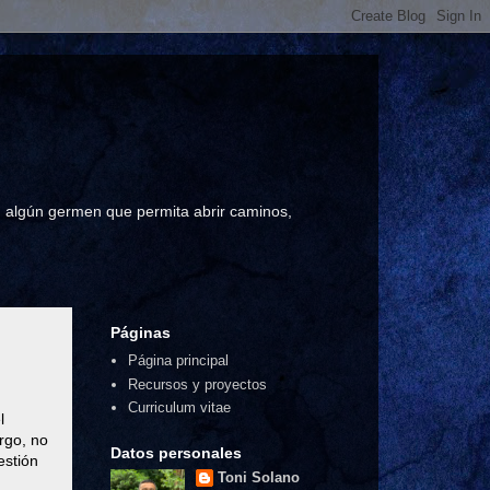
a, algún germen que permita abrir caminos,
Páginas
Página principal
Recursos y proyectos
Curriculum vitae
l
rgo, no
Datos personales
estión
Toni Solano