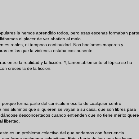
populares la hemos aprendido todos, pero esas escenas formaban part
llábamos el placer de ver abatido al malo.
rentes reales, ni tampoco continuidad. Nos hacíamos mayores y
ras en las que la violencia estaba casi ausente.
ras entre la realidad y la ficción. Y, lamentablemente el tópico se ha
on creces la de la ficción.
, porque forma parte del currículum oculto de cualquier centro
a mis alumnos que si quieren se vayan a su casa, que son libres para
quedándose desconcertados cuando entienden que no tiene mérito quere
l libertad.
 esto es un problema colectivo del que andamos con frecuencia
e una forma realmente calamitosa. Estoy harto de leer que las leyes