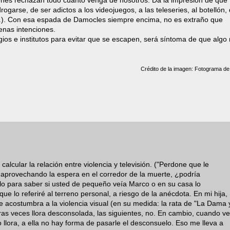
óvenes rechazan todo cuanto venga de nosotros. Da la impresión de que
garse, de ser adictos a los videojuegos, a las teleseries, al botellón,
..). Con esa espada de Damocles siempre encima, no es extraño que
enas intenciones.
ios e institutos para evitar que se escapen, será síntoma de que algo
Crédito de la imagen: Fotograma d
calcular la relación entre violencia y televisión. ("Perdone que le
, aprovechando la espera en el corredor de la muerte, ¿podría
olo para saber si usted de pequeño veía Marco o en su casa lo
ue lo referiré al terreno personal, a riesgo de la anécdota. En mi hija,
 acostumbra a la violencia visual (en su medida: la rata de "La Dama 
s veces llora desconsolada, las siguientes, no. En cambio, cuando ve
 llora, a ella no hay forma de pasarle el desconsuelo. Eso me lleva a