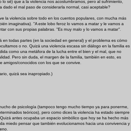
o lo sé) que a la violencia nos acostumbramos, pero al sufrimiento,
a dado el mal paso de considerarla normal, casi aceptable?
vive la violencia sobre todo en los cuentos populares, con mucha más
bién imaginativa). "A este lobo feroz lo vamos a matar y le vamos a
ntar con sus propias palabras. "Es muy malo y lo vamos a matar".
tá en todas partes (en la sociedad en general) y el problema es cómo
ocultamos o no. Quizá una violencia escasa sin diálogo en la familia es
dida como una metáfora de la lucha entre el bien y el mal, que no
ealidad. Pero sin duda, el margen de la familia, también en esto, es
o de amigos/conocidos con los que se convive.
ario, quizá sea inapropiado.)
 mucho de psicología (tampoco tengo mucho tiempo ya para ponerme,
terminados teóricos), pero como dices la violencia ha estado siempre
s. Quizá antes ocupaba un espacio simbólico que hoy se ha hecho más
to, da miedo pensar que también evolucionamos hacia una convivencia y
jeno.