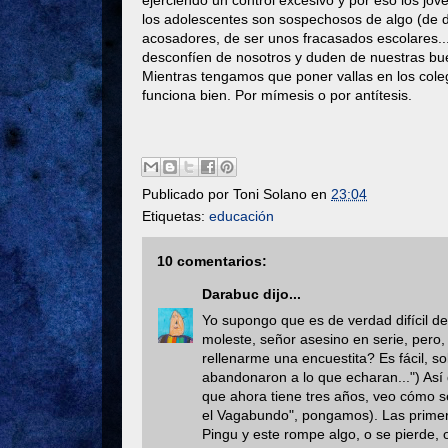
ejerciendo un control excesivo y por eso los j
los adolescentes son sospechosos de algo (de dro
acosadores, de ser unos fracasados escolares.
desconfíen de nosotros y duden de nuestras bu
Mientras tengamos que poner vallas en los coleg
funciona bien. Por mímesis o por antítesis.
Publicado por
Toni Solano
en
23:04
Etiquetas:
educación
10 comentarios:
Darabuc
dijo...
Yo supongo que es de verdad difícil de 
moleste, señor asesino en serie, pero
rellenarme una encuestita? Es fácil, s
abandonaron a lo que echaran...") Así q
que ahora tiene tres años, veo cómo se
el Vagabundo", pongamos). Las primera
Pingu y este rompe algo, o se pierde, o