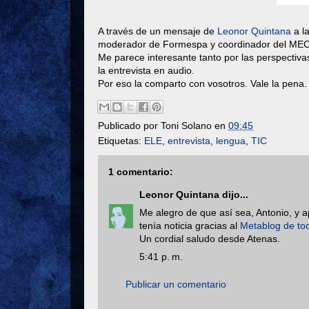
A través de un mensaje de
Leonor Quintana
a la
moderador de Formespa y coordinador del MEC
Me parece interesante tanto por las perspectiva
la entrevista en audio.
Por eso la comparto con vosotros. Vale la pena.
Publicado por
Toni Solano
en
09:45
Etiquetas:
ELE
,
entrevista
,
lengua
,
TIC
1 comentario:
Leonor Quintana
dijo...
Me alegro de que así sea, Antonio, y ap
tenía noticia gracias al
Metablog de to
Un cordial saludo desde Atenas.
5:41 p. m.
Publicar un comentario