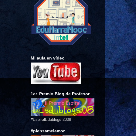
Mi aula en vídeo
1er. Premio Blog de Profesor
#EspiralEdublogs 2008
#piensamelamor