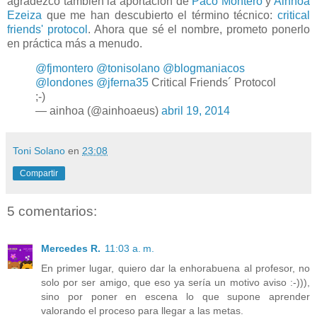
agradezco también la aportación de
Paco Montero
y
Ainhoa
Ezeiza
que me han descubierto el término técnico:
critical
friends' protocol
. Ahora que sé el nombre, prometo ponerlo
en práctica más a menudo.
@fjmontero
@tonisolano
@blogmaniacos
@londones
@jferna35
Critical Friends´ Protocol
;-)
— ainhoa (@ainhoaeus)
abril 19, 2014
Toni Solano
en
23:08
Compartir
5 comentarios:
Mercedes R.
11:03 a. m.
En primer lugar, quiero dar la enhorabuena al profesor, no
solo por ser amigo, que eso ya sería un motivo aviso :-))),
sino por poner en escena lo que supone aprender
valorando el proceso para llegar a las metas.