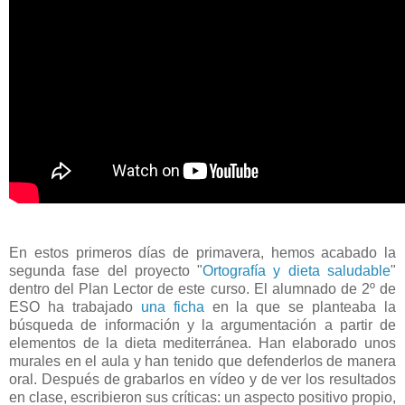
En estos primeros días de primavera, hemos acabado la
segunda fase del proyecto "
Ortografía y dieta saludable
"
dentro del Plan Lector de este curso. El alumnado de 2º de
ESO ha trabajado
una ficha
en la que se planteaba la
búsqueda de información y la argumentación a partir de
elementos de la dieta mediterránea. Han elaborado unos
murales en el aula y han tenido que defenderlos de manera
oral. Después de grabarlos en vídeo y de ver los resultados
en clase, escribieron sus críticas: un aspecto positivo propio,