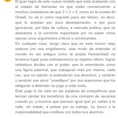
El gran logro de este nuevo modelo que está acabando con
el estado de bienestar es que están convenciendo a
muchos ciudadanos de que 2 + 2 = 5, como en la novela de
Orwell, no sé si como requisito para ser felices, es decir,
que lo aceptan por pura desesperación, o por pura
ignorancia, por falta de cultura, a menuda política, que se
abandona a la corriente mayoritaria por no saber cómo
oponer unos argumentos críticos y convincentes.
En cualquier caso, tengo claro que en este nuevo/ viejo
sistema (no nos engañemos, este modo de entender el
mundo es tan antiguo como la propia Humanidad) no
tenemos lugar pues entorpecemos su objetivo último: lograr
individuos dóciles con el poder, que lo entenderán como
una figura paternal, que trabajarán más por menos, cada
vez, que no sabrán ni entenderán sus derechos, y sentirán
y sentirán ese amor "orwelliano" por sus superiores que los
obligarán a defender su yugo a toda costa.
Este yugo lo he visto en las palabras de compañeros que
temían perder los beneficios de una comisión de servicios
cuando yo, y muchos que piensan igual que yo, salían a la
calle, sin miedo, a pelear por su trabajo, su futuro y la
responsabilidad que conlleva con todos sus alumnos.