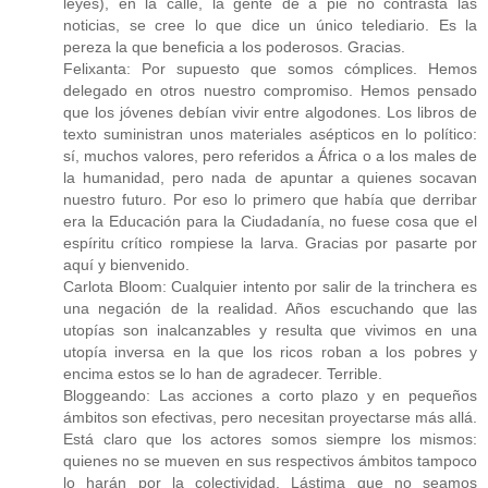
leyes), en la calle, la gente de a pie no contrasta las
noticias, se cree lo que dice un único telediario. Es la
pereza la que beneficia a los poderosos. Gracias.
Felixanta: Por supuesto que somos cómplices. Hemos
delegado en otros nuestro compromiso. Hemos pensado
que los jóvenes debían vivir entre algodones. Los libros de
texto suministran unos materiales asépticos en lo político:
sí, muchos valores, pero referidos a África o a los males de
la humanidad, pero nada de apuntar a quienes socavan
nuestro futuro. Por eso lo primero que había que derribar
era la Educación para la Ciudadanía, no fuese cosa que el
espíritu crítico rompiese la larva. Gracias por pasarte por
aquí y bienvenido.
Carlota Bloom: Cualquier intento por salir de la trinchera es
una negación de la realidad. Años escuchando que las
utopías son inalcanzables y resulta que vivimos en una
utopía inversa en la que los ricos roban a los pobres y
encima estos se lo han de agradecer. Terrible.
Bloggeando: Las acciones a corto plazo y en pequeños
ámbitos son efectivas, pero necesitan proyectarse más allá.
Está claro que los actores somos siempre los mismos:
quienes no se mueven en sus respectivos ámbitos tampoco
lo harán por la colectividad. Lástima que no seamos