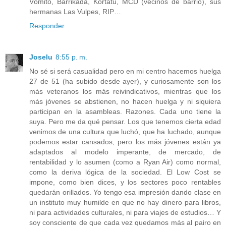
Vómito, Barrikada, Kortatu, MCD (vecinos de barrio), sus
hermanas Las Vulpes, RIP…
Responder
Joselu
8:55 p. m.
No sé si será casualidad pero en mi centro hacemos huelga
27 de 51 (ha subido desde ayer), y curiosamente son los
más veteranos los más reivindicativos, mientras que los
más jóvenes se abstienen, no hacen huelga y ni siquiera
participan en la asambleas. Razones. Cada uno tiene la
suya. Pero me da qué pensar. Los que tenemos cierta edad
venimos de una cultura que luchó, que ha luchado, aunque
podemos estar cansados, pero los más jóvenes están ya
adaptados al modelo imperante, de mercado, de
rentabilidad y lo asumen (como a Ryan Air) como normal,
como la deriva lógica de la sociedad. El Low Cost se
impone, como bien dices, y los sectores poco rentables
quedarán orillados. Yo tengo esa impresión dando clase en
un instituto muy humilde en que no hay dinero para libros,
ni para actividades culturales, ni para viajes de estudios… Y
soy consciente de que cada vez quedamos más al pairo en