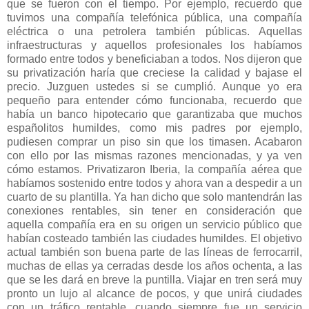
que se fueron con el tiempo. Por ejemplo, recuerdo que
tuvimos una compañía telefónica pública, una compañía
eléctrica o una petrolera también públicas. Aquellas
infraestructuras y aquellos profesionales los habíamos
formado entre todos y beneficiaban a todos. Nos dijeron que
su privatización haría que creciese la calidad y bajase el
precio. Juzguen ustedes si se cumplió. Aunque yo era
pequeño para entender cómo funcionaba, recuerdo que
había un banco hipotecario que garantizaba que muchos
españolitos humildes, como mis padres por ejemplo,
pudiesen comprar un piso sin que los timasen. Acabaron
con ello por las mismas razones mencionadas, y ya ven
cómo estamos. Privatizaron Iberia, la compañía aérea que
habíamos sostenido entre todos y ahora van a despedir a un
cuarto de su plantilla. Ya han dicho que solo mantendrán las
conexiones rentables, sin tener en consideración que
aquella compañía era en su origen un servicio público que
habían costeado también las ciudades humildes. El objetivo
actual también son buena parte de las líneas de ferrocarril,
muchas de ellas ya cerradas desde los años ochenta, a las
que se les dará en breve la puntilla. Viajar en tren será muy
pronto un lujo al alcance de pocos, y que unirá ciudades
con un tráfico rentable, cuando siempre fue un servicio