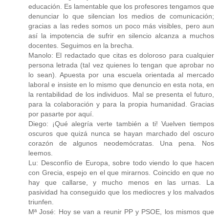
educación. Es lamentable que los profesores tengamos que
denunciar lo que silencian los medios de comunicación;
gracias a las redes somos un poco más visibles, pero aun
así la impotencia de sufrir en silencio alcanza a muchos
docentes. Seguimos en la brecha.
Manolo: El redactado que citas es doloroso para cualquier
persona letrada (tal vez quienes lo tengan que aprobar no
lo sean). Apuesta por una escuela orientada al mercado
laboral e insiste en lo mismo que denuncio en esta nota, en
la rentabilidad de los individuos. Mal se presenta el futuro,
para la colaboración y para la propia humanidad. Gracias
por pasarte por aquí.
Diego: ¡Qué alegría verte también a ti! Vuelven tiempos
oscuros que quizá nunca se hayan marchado del oscuro
corazón de algunos neodemócratas. Una pena. Nos
leemos.
Lu: Desconfío de Europa, sobre todo viendo lo que hacen
con Grecia, espejo en el que mirarnos. Coincido en que no
hay que callarse, y mucho menos en las urnas. La
pasividad ha conseguido que los mediocres y los malvados
triunfen.
Mª José: Hoy se van a reunir PP y PSOE, los mismos que