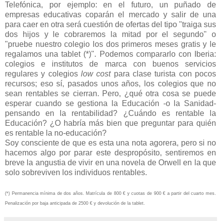
Telefónica, por ejemplo: en el futuro, un puñado de
empresas educativas coparán el mercado y salir de una
para caer en otra será cuestión de ofertas del tipo "traiga sus
dos hijos y le cobraremos la mitad por el segundo" o
"pruebe nuestro colegio los dos primeros meses gratis y le
regalamos una tablet (*)". Podemos compararlo con Iberia:
colegios e institutos de marca con buenos servicios
regulares y colegios
low cost
para clase turista con pocos
recursos; eso sí, pasados unos años, los colegios que no
sean rentables se cierran. Pero, ¿qué otra cosa se puede
esperar cuando se gestiona la Educación -o la Sanidad-
pensando en la rentabilidad? ¿Cuándo es rentable la
Educación? ¿O habría más bien que preguntar para quién
es rentable la no-educación?
Soy consciente de que es esta una nota agorera, pero si no
hacemos algo por parar este despropósito, sentiremos en
breve la angustia de vivir en una novela de Orwell en la que
solo sobreviven los individuos rentables.
(*) Permanencia mínima de dos años. Matrícula de 800 € y cuotas de 900 € a partir del cuarto mes.
Penalización por baja anticipada de 2500 € y devolución de la tablet.