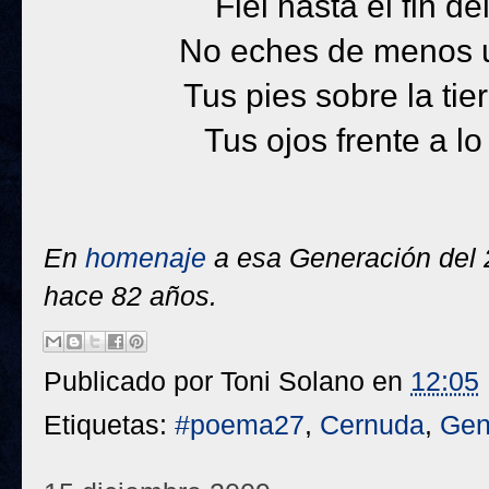
Fiel hasta el fin de
No eches de menos un
Tus pies sobre la tie
Tus ojos frente a lo
En
homenaje
a esa Generación del 
hace 82 años.
Publicado por
Toni Solano
en
12:05
Etiquetas:
#poema27
,
Cernuda
,
Gen