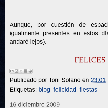
Aunque, por cuestión de espaci
igualmente presentes en estos dí
andaré lejos).
FELICES
Publicado por
Toni Solano
en
23:01
Etiquetas:
blog
,
felicidad
,
fiestas
16 diciembre 2009