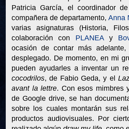
Patricia García, el coordinador d
compañera de departamento,
Anna 
varias asignaturas (Historia, Filo
colaboración con
PLANEA
y
Bov
ocasión de contar más adelante
desplegado. De momento, en mi gr
pueden ayudarles a inventar un re
cocodrilos
, de Fabio Geda, y el
Laz
avant la lettre
. Con esos mimbres 
de Google drive, se han document
sobre los cuales montarán sus rel
productos audiovisuales. Por ciert
realizado algún
draw my life
, como e