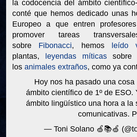
la codocencia del ámbito científi
conté que hemos dedicado unas ho
Europeo a que entren profesores
promover tareas transversa
sobre
Fibonacci
, hemos
leído 
plantas,
leyendas míticas
sobre 
los
animales extraños
, como ya cont
Hoy nos ha pasado una cosa m
ámbito científico de 1º de ESO.
ámbito lingüístico una hora a l
comunicativas. P
— Toni Solano 🍏📚🍏 (@t