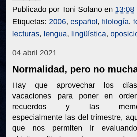
Publicado por
Toni Solano
en
13:08
Etiquetas:
2006
,
español
,
filología
,
f
lecturas
,
lengua
,
lingüística
,
oposici
04 abril 2021
Normalidad, pero no much
Hay que aprovechar los día
vacaciones para poner en orde
recuerdos y las memor
especialmente las del trimestre, aq
que nos permiten ir evaluand