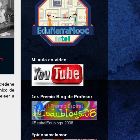
Mi aula en vídeo
retiene
mico de
eleer a
1er. Premio Blog de Profesor
#EspiralEdublogs 2008
#piensamelamor