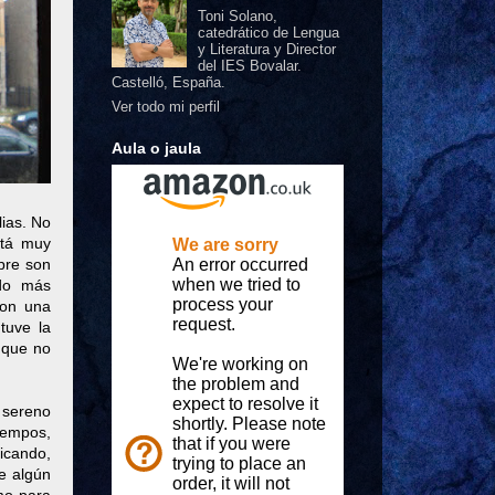
Toni Solano,
catedrático de Lengua
y Literatura y Director
del IES Bovalar.
Castelló, España.
Ver todo mi perfil
Aula o jaula
lias. No
stá muy
pre son
ndo más
con una
tuve la
 que no
 sereno
iempos,
licando,
e algún