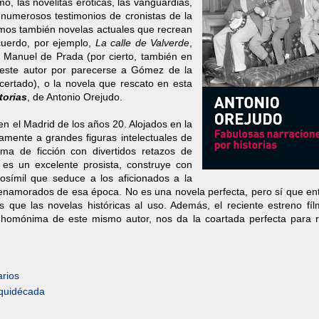
o, las novelitas eróticas, las vanguardias,
 numerosos testimonios de cronistas de la
enemos también novelas actuales que recrean
cuerdo, por ejemplo,
La calle de Valverde
,
 Manuel de Prada (por cierto, también en
e este autor por parecerse a Gómez de la
acertado), o la novela que rescato en esta
torias
, de Antonio Orejudo.
n el Madrid de los años 20. Alojados en la
amente a grandes figuras intelectuales de
ma de ficción con divertidos retazos de
e es un excelente prosista, construye con
osímil que seduce a los aficionados a la
 enamorados de esa época. No es una novela perfecta, pero sí que ent
que las novelas históricas al uso. Además, el reciente estreno fíl
 homónima de este mismo autor, nos da la coartada perfecta para r
rios
quidécada