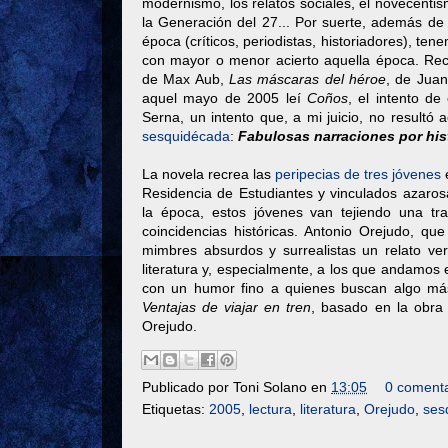
modernismo, los relatos sociales, el novecentism
la Generación del 27... Por suerte, además de
época (críticos, periodistas, historiadores), t
con mayor o menor acierto aquella época. Re
de Max Aub,
Las máscaras del héroe
, de Juan
aquel mayo de 2005 leí
Coños
, el intento d
Serna, un intento que, a mi juicio, no resultó 
sesquidécada
:
Fabulosas narraciones por his
La novela recrea las
peripecias de tres jóvenes
e
Residencia de Estudiantes y vinculados azaros
la época, estos jóvenes van tejiendo una tra
coincidencias históricas. Antonio Orejudo, qu
mimbres absurdos y surrealistas un relato ver
literatura y, especialmente, a los que andamos
con un humor fino a quienes buscan algo más 
Ventajas de viajar en tren
, basado en la obra
Orejudo.
Publicado por
Toni Solano
en
13:05
0 comenta
Etiquetas:
2005
,
lectura
,
literatura
,
Orejudo
,
ses