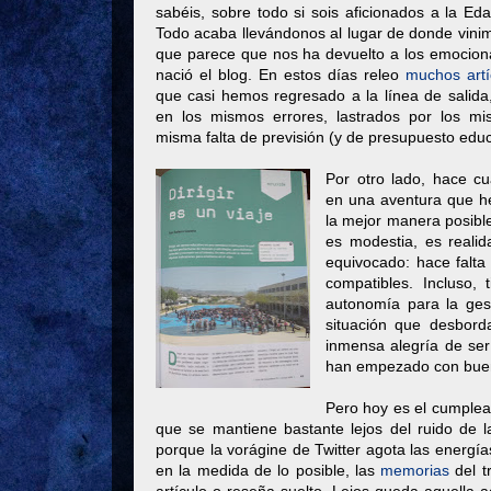
sabéis, sobre todo si sois aficionados a la E
Todo acaba llevándonos al lugar de donde vin
que parece que nos ha devuelto a los emocion
nació el blog. En estos días releo
muchos artí
que casi hemos regresado a la línea de salid
en los mismos errores, lastrados por los mi
misma falta de previsión (y de presupuesto educ
Por otro lado, hace 
en una aventura que he
la mejor manera posible
es modestia, es reali
equivocado: hace falta
compatibles. Incluso,
autonomía para la ges
situación que desborda
inmensa alegría de ser
han empezado con buen
Pero hoy es el cumplea
que se mantiene bastante lejos del ruido de l
porque la vorágine de Twitter agota las energía
en la medida de lo posible, las
memorias
del t