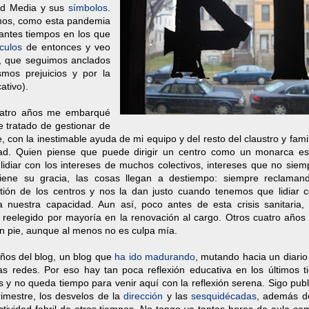
dad Media y sus
símbolos
.
imos, como esta pandemia
antes tiempos en los que
culos
de entonces y veo
a, que seguimos anclados
smos prejuicios y por la
ativo).
cuatro años me embarqué
 tratado de gestionar de
, con la inestimable ayuda de mi equipo y del resto del claustro y fami
dad. Quien piense que puede dirigir un centro como un monarca e
 lidiar con los intereses de muchos colectivos, intereses que no siem
 tiene su gracia, las cosas llegan a destiempo: siempre reclama
tión de los centros y nos la dan justo cuando tenemos que lidiar 
 nuestra capacidad. Aun así, poco antes de esta crisis sanitaria, 
 reelegido por mayoría en la renovación al cargo. Otros cuatro años
 pie, aunque al menos no es culpa mía.
ños del blog, un blog que
ha ido madurando
, mutando hacia un diario
as redes. Por eso hay tan poca reflexión educativa en los últimos t
s y no queda tiempo para venir aquí con la reflexión serena. Sigo pub
rimestre, los desvelos de la
dirección
y las
sesquidécadas
, además d