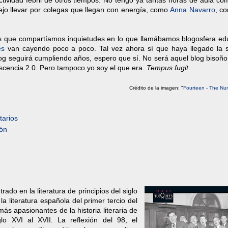
ctividad febril de otros tiempos. No tengo ya tantas horas de aula c
ejo llevar por colegas que llegan con energía, como
Anna Navarro
, c
s que compartíamos inquietudes en lo que llamábamos blogosfera edu
es
van cayendo poco a poco. Tal vez ahora sí que haya llegado la 
blog seguirá cumpliendo años, espero que sí. No será aquel blog bisoñ
escencia 2.0. Pero tampoco yo soy el que era.
Tempus fugit
.
Crédito de la imagen: "
Fourteen - The Nu
arios
ón
o en la literatura de principios del siglo
 literatura española del primer tercio del
ás apasionantes de la historia literaria de
glo XVI al XVII. La reflexión del 98, el