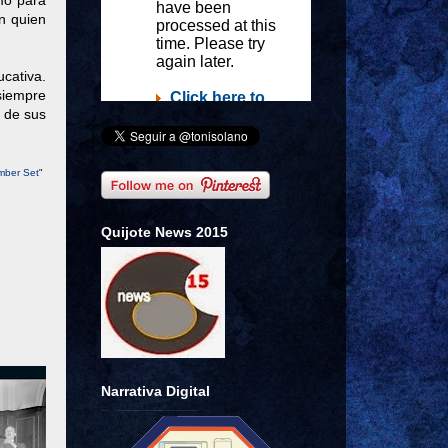
omo para
on quien
cativa.
siempre
o de sus
mber Set
"
Quijote News 2015
Narrativa Digital