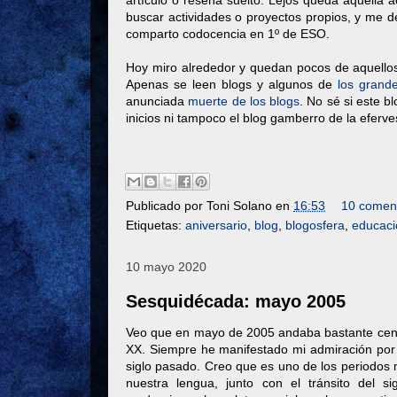
artículo o reseña suelto. Lejos queda aquella a
buscar actividades o proyectos propios, y me d
comparto codocencia en 1º de ESO.
Hoy miro alrededor y quedan pocos de aquello
Apenas se leen blogs y algunos de
los grand
anunciada
muerte de los blogs
. No sé si este 
inicios ni tampoco el blog gamberro de la eferv
Publicado por
Toni Solano
en
16:53
10 coment
Etiquetas:
aniversario
,
blog
,
blogosfera
,
educaci
10 mayo 2020
Sesquidécada: mayo 2005
Veo que en mayo de 2005 andaba bastante centrad
XX. Siempre he manifestado mi admiración por la
siglo pasado. Creo que es uno de los periodos m
nuestra lengua, junto con el tránsito del si