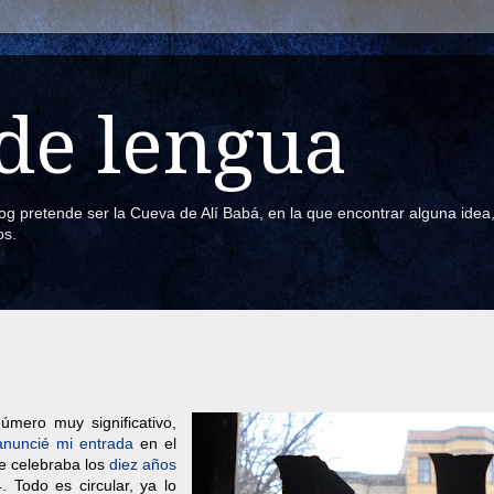
de lengua
blog pretende ser la Cueva de Alí Babá, en la que encontrar alguna ide
os.
mero muy significativo,
anuncié mi entrada
en el
e celebraba los
diez años
 Todo es circular, ya lo