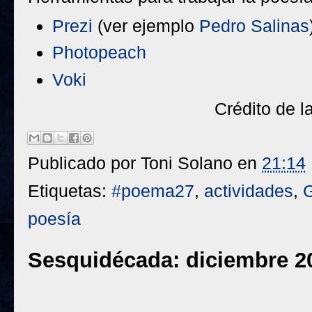
Prezi
(ver ejemplo
Pedro Salinas
Photopeach
Voki
Crédito de 
Publicado por
Toni Solano
en
21:14
Etiquetas:
#poema27
,
actividades
,
G
poesía
Sesquidécada: diciembre 2