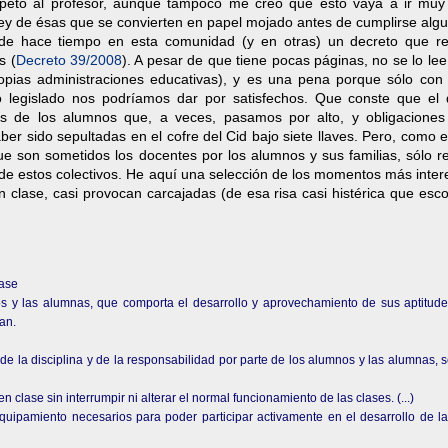
peto al profesor, aunque tampoco me creo que esto vaya a ir muy 
ley de ésas que se convierten en papel mojado antes de cumplirse alg
e hace tiempo en esta comunidad (y en otras) un decreto que re
s (
Decreto 39/2008
). A pesar de que tiene pocas páginas, no se lo l
propias administraciones educativas), y es una pena porque sólo con
o legislado nos podríamos dar por satisfechos. Que conste que el 
s de los alumnos que, a veces, pasamos por alto, y obligaciones
er sido sepultadas en el cofre del Cid bajo siete llaves. Pero, como
e son sometidos los docentes por los alumnos y sus familias, sólo r
 de estos colectivos. He aquí una selección de los momentos más inte
n clase, casi provocan carcajadas (de esa risa casi histérica que es
lase
os y las alumnas, que comporta el desarrollo y aprovechamiento de sus aptitud
an.
 de la disciplina y de la responsabilidad por parte de los alumnos y las alumnas, 
en clase sin interrumpir ni alterar el normal funcionamiento de las clases. (...)
 equipamiento necesarios para poder participar activamente en el desarrollo de l