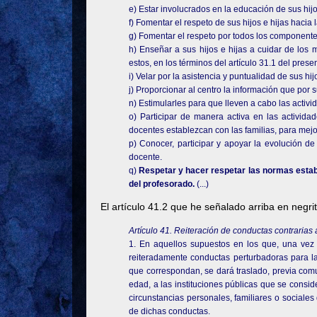
e) Estar involucrados en la educación de sus hijos
f) Fomentar el respeto de sus hijos e hijas hacia
g) Fomentar el respeto por todos los component
h) Enseñar a sus hijos e hijas a cuidar de los 
estos, en los términos del artículo 31.1 del prese
i) Velar por la asistencia y puntualidad de sus hij
j) Proporcionar al centro la información que por 
n) Estimularles para que lleven a cabo las activ
o) Participar de manera activa en las activid
docentes establezcan con las familias, para mejor
p) Conocer, participar y apoyar la evolución de
docente.
q)
Respetar y hacer respetar las normas estable
del profesorado.
(...)
El artículo 41.2 que he señalado arriba en negrit
Artículo 41. Reiteración de conductas contrarias 
1. En aquellos supuestos en los que, una vez 
reiteradamente conductas perturbadoras para la
que correspondan, se dará traslado, previa comu
edad, a las instituciones públicas que se consi
circunstancias personales, familiares o sociale
de dichas conductas.