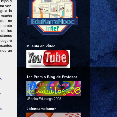
lejos y
una vez.
gula la
ee mucha
 que se
decreto
 de los
 estamos
ecogeré
resantes
Mi aula en vídeo
conde un
1er. Premio Blog de Profesor
es
se
#EspiralEdublogs 2008
#piensamelamor
as