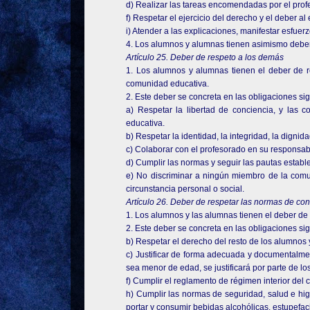
d) Realizar las tareas encomendadas por el profes
f) Respetar el ejercicio del derecho y el deber a
i) Atender a las explicaciones, manifestar esfuer
4. Los alumnos y alumnas tienen asimismo deber 
Artículo 25. Deber de respeto a los demás
1. Los alumnos y alumnas tienen el deber de re
comunidad educativa.
2. Este deber se concreta en las obligaciones sig
a) Respetar la libertad de conciencia, y las 
educativa.
b) Respetar la identidad, la integridad, la digni
c) Colaborar con el profesorado en su responsab
d) Cumplir las normas y seguir las pautas establ
e) No discriminar a ningún miembro de la comun
circunstancia personal o social.
Artículo 26. Deber de respetar las normas de co
1. Los alumnos y las alumnas tienen el deber de 
2. Este deber se concreta en las obligaciones sigu
b) Respetar el derecho del resto de los alumnos 
c) Justificar de forma adecuada y documentalment
sea menor de edad, se justificará por parte de los
f) Cumplir el reglamento de régimen interior del cen
h) Cumplir las normas de seguridad, salud e hi
portar y consumir bebidas alcohólicas, estupefacie