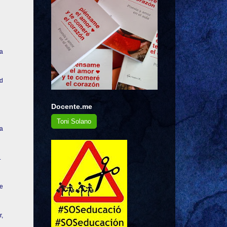
la
ad
Docente.me
Toni Solano
ra
.
ue
r,