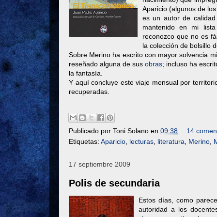
Aparicio (algunos de lo
es un autor de calidad 
mantenido en mi list
reconozco que no es fác
la colección de bolsillo 
Sobre Merino ha escrito con mayor solvencia mi 
reseñado alguna de sus
obras
; incluso ha escri
la fantasía.
Y aquí concluye este viaje mensual por territor
recuperadas.
Publicado por
Toni Solano
en
09:38
14 coment
Etiquetas:
Aparicio
,
lecturas
,
literatura
,
Merino
,
17 septiembre 2009
Polis de secundaria
Estos días, como parece
autoridad a los docent