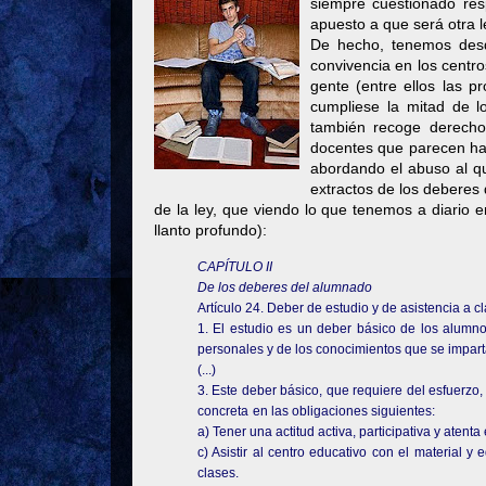
siempre cuestionado res
apuesto a que será otra 
De hecho, tenemos desd
convivencia en los centro
gente (entre ellos las 
cumpliese la mitad de l
también recoge derecho
docentes que parecen hab
abordando el abuso al qu
extractos de los deberes
de la ley, que viendo lo que tenemos a diario e
llanto profundo):
CAPÍTULO II
De los deberes del alumnado
Artículo 24. Deber de estudio y de asistencia a c
1. El estudio es un deber básico de los alumn
personales y de los conocimientos que se impart
(...)
3. Este deber básico, que requiere del esfuerzo,
concreta
en las obligaciones siguientes:
a) Tener una actitud activa, participativa y atenta 
c) Asistir al centro educativo con el material y
clases.