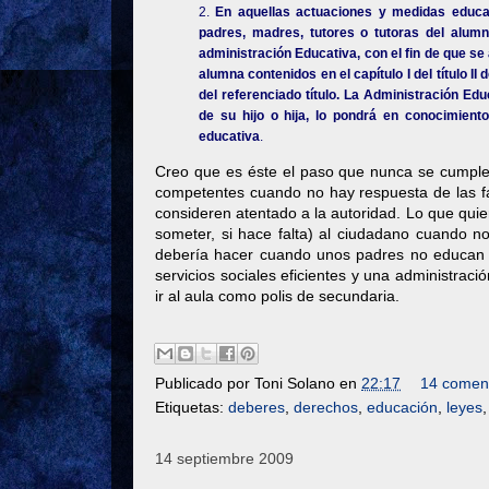
2.
En aquellas actuaciones y medidas educat
padres, madres, tutores o tutoras del alum
administración Educativa, con el fin de que s
alumna contenidos en el capítulo I del título II
del referenciado título. La Administración Ed
de su hijo o hija, lo pondrá en conocimient
educativa
.
Creo que es éste el paso que nunca se cumple y
competentes cuando no hay respuesta de las f
consideren atentado a la autoridad. Lo que quie
someter, si hace falta) al ciudadano cuando n
debería hacer cuando unos padres no educan c
servicios sociales eficientes y una administrac
ir al aula como polis de secundaria.
Publicado por
Toni Solano
en
22:17
14 coment
Etiquetas:
deberes
,
derechos
,
educación
,
leyes
14 septiembre 2009