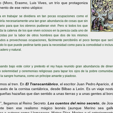
o (Moro, Erasmo, Luis Vives, un trío que protagoniza
mento de ese reino utópico:
 en trabajar se dividiera en tan pocas ocupaciones como el
guiría necesariamente una tan gran abundancia de cosas que sin
rio para que los obreros pudieran vivir. Pero si todos los que
da la caterva de los que viven ociosos en la pereza cada uno de
cidas por la labor de otros hombres que dos de los mismos
igados a provechosas ocupaciones, fácilmente percibiréis el poco tiempo que ser
 todo lo que puede pedirse tanto para la necesidad como para la comodidad o inclu
adero y natural.
cuando bajo este color y pretexto el rey haya reunido gran abundancia de dine
n solemnidad y ceremonias religiosas para tapar los ojos de la pobre comunida
e la sangre humana, como un príncipe amante y piadoso.
imos al tren. En
El Transcantábrico
, el escritor Juan Pedro Aparicio, 
ravés de la cornisa cantábrica, desde Bilbao a León. Es un viaje nost
queñas hazañas que dan sentido a unas tierras y a unas gentes al bor
o", llegamos al Reino Secreto.
Los cuentos del reino secreto
, de Jos
tante bien ese realismo mágico leonés (aunque Merino sea gal
na a autores como Llamazares, Mateo Díez, Merino o el anteriormente