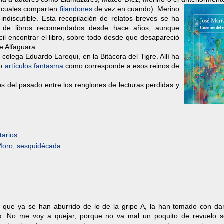
s cuales comparten
filandones
de vez en cuando).
Merino
indiscutible. Esta recopilación de relatos breves se ha
a de libros recomendados desde hace años, aunque
il encontrar el libro, sobre todo desde que desapareció
de Alfaguara.
colega Eduardo Larequi, en la Bitácora del Tigre. Allí ha
to
artículos fantasma
como corresponde a esos reinos de
ios del pasado entre los renglones de lecturas perdidas y
arios
Moro
,
sesquidécada
 que ya se han aburrido de lo de la gripe A, la han tomado con da
es. No me voy a quejar, porque no va mal un poquito de revuelo s