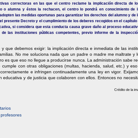
ivas correctoras en las que el centro reclame la implicación directa de lo
no o alumna y éstos la rechacen, el centro lo pondrá en conocimiento de l
e adopten las medidas oportunas para garantizar los derechos del
alumno y de 
 del presente Decreto y el cumplimiento de los deberes recogidos en el capítulo 
ucativa, si considera que esta conducta causa grave daño al proceso educati
o de las instituciones públicas competentes, previo informe de la inspecció
 que debemos exigir: la implicación directa e inmediata de las insti
amilias. No me soluciona nada que un padre o madre me maltrate y l
ro es que eso no llegue a producirse nunca. La administración sabe re
o cumple con otras obligaciones (multas, hacienda, salud, etc.) y es
orrectamente e infringen continuadamente una ley en vigor. Exijam
ión educativa y de justicia que colaboren con ellos. Entonces no neces
Crédito de la im
arios
,
profesores