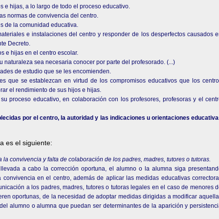
 e hijas, a lo largo de todo el proceso educativo.
 las normas de convivencia del centro.
es de la comunidad educativa.
materiales e instalaciones del centro y responder de los desperfectos causados 
nte Decreto.
os e hijas en el centro escolar.
su naturaleza sea necesaria conocer por parte del profesorado. (...)
idades de estudio que se les encomienden.
ades que se establezcan en virtud de los compromisos educativos que los centr
ar el rendimiento de sus hijos e hijas.
 su proceso educativo, en colaboración con los profesores, profesoras y el cent
cidas por el centro, la autoridad y las indicaciones u orientaciones educativ
a es el siguiente:
a la convivencia y falta de colaboración de los padres, madres, tutores o tutoras.
llevada a cabo la corrección oportuna, el alumno o la alumna siga presentan
 convivencia en el centro, además de aplicar las medidas educativas corrector
nicación a los padres, madres, tutores o tutoras legales en el caso de menores 
deren oportunas, de la necesidad de adoptar medidas dirigidas a modificar aquell
s del alumno o alumna que puedan ser determinantes de la aparición y persistenc