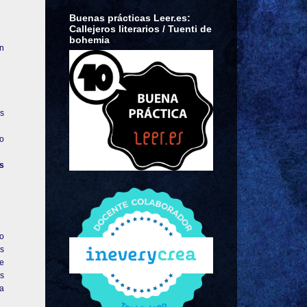
Buenas prácticas Leer.es:
Callejeros literarios / Tuenti de
bohemia
en
os
ro
as
do
as
de
as
ia