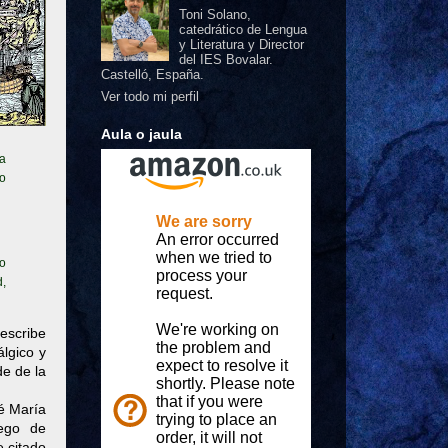
Toni Solano,
catedrático de Lengua
y Literatura y Director
del IES Bovalar.
Castelló, España.
Ver todo mi perfil
Aula o jaula
ía
so
ro
d,
describe
álgico y
de de la
é María
lego de
 citado