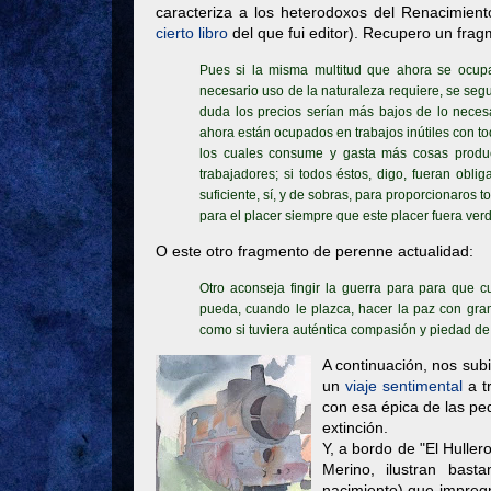
caracteriza a los heterodoxos del Renacimient
cierto libro
del que fui editor). Recupero un frag
Pues si la misma multitud que ahora se ocupa
necesario uso de la naturaleza requiere, se se
duda los precios serían más bajos de lo necesa
ahora están ocupados en trabajos inútiles con to
los cuales consume y gasta más cosas produ
trabajadores; si todos éstos, digo, fueran obl
suficiente, sí, y de sobras, para proporcionaros
para el placer siempre que este placer fuera verd
O este otro fragmento de perenne actualidad:
Otro aconseja fingir la guerra para para que 
pueda, cuando le plazca, hacer la paz con gra
como si tuviera auténtica compasión y piedad d
A continuación, nos sub
un
viaje sentimental
a t
con esa épica de las pe
extinción.
Y, a bordo de "El Huller
Merino, ilustran bas
nacimiento) que impreg