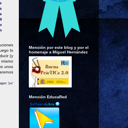
s
a
la
II
vo
n
tuciones
Mención por este blog y por el
uego lo
homenaje a Miguel Hernández
ducir (y
o mismo
os unos
itaremos
agen: '
joe
'
Mención EducaRed