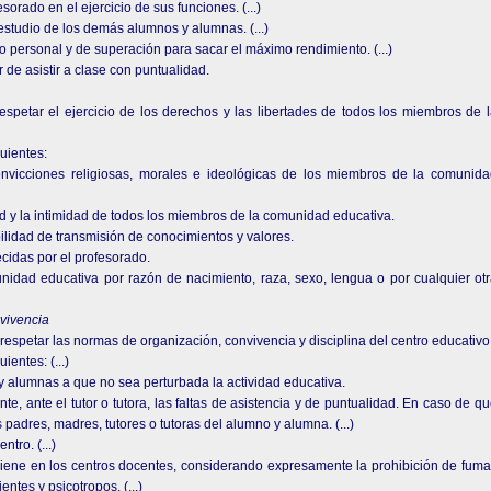
orado en el ejercicio de sus funciones. (...)
l estudio de los demás alumnos y alumnas. (...)
zo personal y de superación para sacar el máximo rendimiento. (...)
de asistir a clase con puntualidad.
spetar el ejercicio de los derechos y las libertades de todos los miembros de 
uientes:
convicciones religiosas, morales e ideológicas de los miembros de la comunid
dad y la intimidad de todos los miembros de la comunidad educativa.
ilidad de transmisión de conocimientos y valores.
ecidas por el profesorado.
idad educativa por razón de nacimiento, raza, sexo, lengua o por cualquier ot
nvivencia
respetar las normas de organización, convivencia y disciplina del centro educativo
ientes: (...)
y alumnas a que no sea perturbada la actividad educativa.
e, ante el tutor o tutora, las faltas de asistencia y de puntualidad. En caso de q
 padres, madres, tutores o tutoras del alumno y alumna. (...)
tro. (...)
giene en los centros docentes, considerando expresamente la prohibición de fuma
ntes y psicotropos. (...)