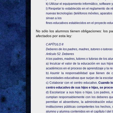
k) Utilizar el equipamiento informático, software 
l) Respetar lo establecido en el reglamento de ré
nuevas tecnologías (teléfonos móviles, aparatos
sirvan a los
fines educativos establecidos en el proyecto educ
No sólo los alumnos tienen obligaciones: los p
afectados por esta ley:
CAPÍTULO II
Deberes de los padres, madres, tutores o tutora
Artículo 52. Deberes
A los padres, madres, tutores o tutoras de los a
a) Inculcar el valor de la educación en sus hijo
académicos en el proceso de aprendizaje y la re
b) Asumir la responsabilidad que tienen de c
necesidades educativas que surjan de la escolar
c) Colaborar con el centro educativo.
Cuando lo
centro educativo de sus hijos e hijas, se proce
d) Escolarizar a sus hijos o hijas. Los padres,
cumplan responsablemente con los deberes que l
permitan el absentismo, la administración educ
instituciones públicas competentes los hechos,
alumno y alumna contenidos en el capítulo I del tí