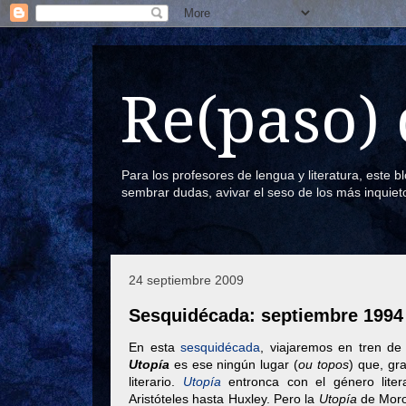
Re(paso) 
Para los profesores de lengua y literatura, este 
sembrar dudas, avivar el seso de los más inquiet
24 septiembre 2009
Sesquidécada: septiembre 1994
En esta
sesquidécada
, viajaremos en tren de
Utopía
es ese ningún lugar (
ou topos
) que, gr
literario.
Utopía
entronca con el género liter
Aristóteles hasta Huxley. Pero la
Utopía
de Moro