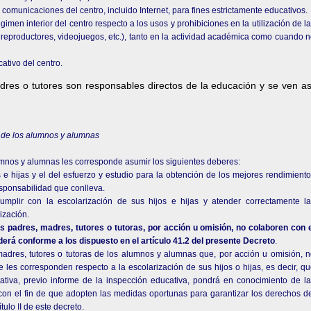
y comunicaciones del centro, incluido Internet, para fines estrictamente educativos.
gimen interior del centro respecto a los usos y prohibiciones en la utilización de l
 reproductores, videojuegos, etc.), tanto en la actividad académica como cuando 
ativo del centro.
adres o tutores son responsables directos de la educación y se ven a
s de los alumnos y alumnas
lumnos y alumnas les corresponde asumir los siguientes deberes:
s e hijas y el del esfuerzo y estudio para la obtención de los mejores rendimient
sponsabilidad que conlleva.
umplir con la escolarización de sus hijos e hijas y atender correctamente l
ización.
s padres, madres, tutores o tutoras, por acción u omisión, no colaboren con 
derá conforme a los dispuesto en el artículo 41.2 del presente Decreto
.
 madres, tutores o tutoras de los alumnos y alumnas que, por acción u omisión, 
es corresponden respecto a la escolarización de sus hijos o hijas, es decir, q
ativa, previo informe de la inspección educativa, pondrá en conocimiento de l
 con el fin de que adopten las medidas oportunas para garantizar los derechos d
tulo II de este decreto.