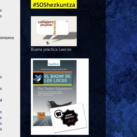
as
no
simismo
Buena práctica Leer.es
os
as
el
no
ue
as
el