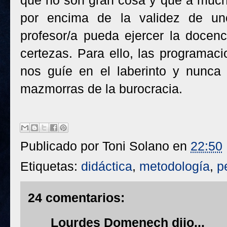
por encima de la validez de uno
profesor/a pueda ejercer la docen
certezas. Para ello, las programac
nos guíe en el laberinto y nunca
mazmorras de la burocracia.
Publicado por
Toni Solano
en
22:50
Etiquetas:
didáctica
,
metodología
,
p
24 comentarios:
Lourdes Domenech
dijo...