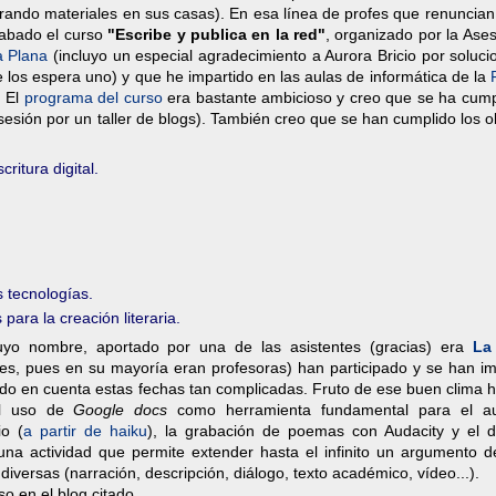
rando materiales en sus casas). En esa línea de profes que renuncian
cabado el curso
"Escribe y publica en la red"
, organizado por la Ase
a Plana
(incluyo un especial agradecimiento a Aurora Bricio por soluci
os espera uno) y que he impartido en las aulas de informática de la
. El
programa del curso
era bastante ambicioso y creo que se ha cump
sesión por un taller de blogs). También creo que se han cumplido los o
ritura digital.
s tecnologías.
ara la creación literaria.
uyo nombre, aportado por una de las asistentes (gracias) era
La
ntes, pues en su mayoría eran profesoras) han participado y se han i
do en cuenta estas fechas tan complicadas. Fruto de ese buen clima h
el uso de
Google docs
como herramienta fundamental para el au
io (
a partir de haiku
), la grabación de poemas con Audacity y el di
 una actividad que permite extender hasta el infinito un argumento d
diversas (narración, descripción, diálogo, texto académico, vídeo...).
so en el blog citado.