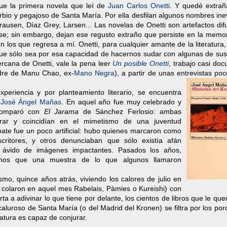
fue la primera novela que leí de
Juan Carlos Onetti
. Y quedé extra
bio y pegajoso de Santa María. Por ella desfilan algunos nombres ine
rausen, Díaz Grey, Larsen... Las novelas de Onetti son artefactos di
arse; sin embargo, dejan ese regusto extraño que persiste en la memo
n los que regresa a mí. Onetti, para cualquier amante de la literatura
que sólo sea por esa capacidad de hacernos sudar con algunas de sus 
ercana de Onetti, vale la pena leer
Un posible Onetti
, trabajo casi do
dre de Manu Chao, ex-
Mano Negra
), a partir de unas entrevistas po
xperiencia y por planteamiento literario, se encuentra
e
José Ángel Mañas
. En aquel año fue muy celebrado y
 comparó con
El Jarama
de Sánchez Ferlosio: ambas
rar y coincidían en el mimetismo de una juventud
te fue un poco artificial: hubo quienes marcaron como
critores, y otros denunciaban que sólo existía afán
 ávido de imágenes impactantes. Pasados los años,
s que una muestra de lo que algunos llamaron
o, quince años atrás, viviendo los calores de julio en
 colaron en aquel mes Rabelais, Pàmies o Kureishi) con
ta a adivinar lo que tiene por delante, los cientos de libros que le qu
caluroso de Santa María (o del Madrid del Kronen) se filtra por los por
atura es capaz de conjurar.