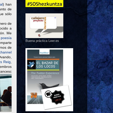
al
) han
unto de
ue sólo
onero de
ocido a
ión. Me
e
poesía
Buena práctica Leer.es
omparte
amos de
channel
Ovando,
rs Reig
,
miembros
rancesc