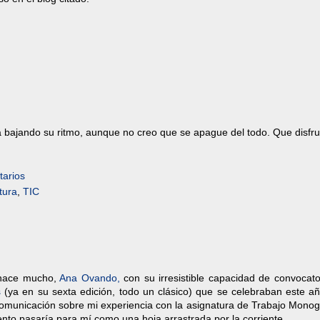
rá bajando su ritmo, aunque no creo que se apague del todo. Que disfru
arios
atura
,
TIC
 hace mucho,
Ana Ovando,
con su irresistible capacidad de convocato
s
(ya en su sexta edición, todo un clásico) que se celebraban este añ
comunicación sobre mi experiencia con la asignatura de Trabajo Monog
ento pasaría para mí como una hoja arrastrada por la corriente.