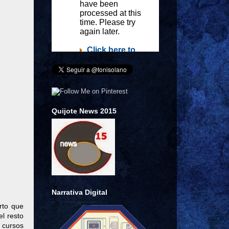
Quijote News 2015
Narrativa Digital
rto que
el resto
e cursos