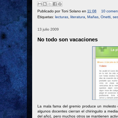
Publicado por
Toni Solano
en
11:08
10 coment
Etiquetas:
lecturas
,
literatura
,
Mañas
,
Onetti
,
se
13 julio 2009
No todo son vacaciones
La mala fama del gremio produce un molesto e
algunos docentes cierran el chiringuito a medi
del año), pero muchos otros se mantienen activ