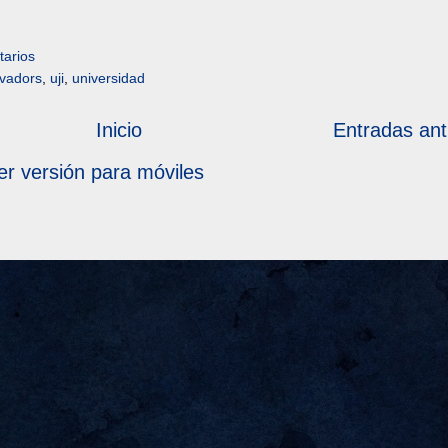
arios
vadors
,
uji
,
universidad
Inicio
Entradas ant
er versión para móviles