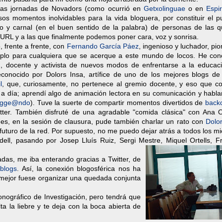
las jornadas de Novadors (como ocurrió en
Getxolinguae
o en
Espir
sos momentos inolvidables para la vida bloguera, por constituir el p
co y carnal (en el buen sentido de la palabra) de personas de las q
RL y a las que finalmente podemos poner cara, voz y sonrisa.
, frente a frente, con
Fernando García Páez
, ingenioso y luchador, pi
mplo para cualquiera que se acerque a este mundo de locos. He con
m
, docente y activista de nuevos modos de enfrentarse a la educac
econocido por Dolors Insa, artífice de uno de los mejores blogs d
l
, que, curiosamente, no pertenece al gremio docente, y eso que c
 a día; aprendí algo de animación lectora en su comunicación y habl
ogge@ndo
). Tuve la suerte de compartir momentos divertidos de
back
tter. También disfruté de una agradable "comida clásica" con Ana 
rnes, en la sesión de clausura, pude también charlar un rato con
Dolo
 futuro de la red. Por supuesto, no me puedo dejar atrás a todos los 
ll, pasando por Josep Lluís Ruiz, Sergi Mestre, Miquel Ortells, F
adas, me iba enterando gracias a Twitter, de
blogs
. Así, la conexión blogosférica nos ha
mejor fuese organizar una quedada conjunta
onográfico de Investigación, pero tendrá que
a la liebre y te deja con la boca abierta de