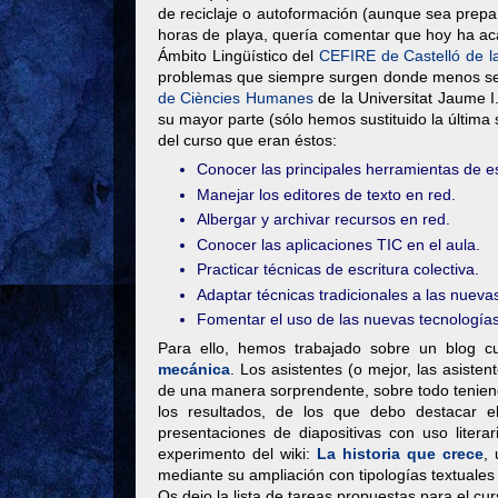
de reciclaje o autoformación (aunque sea prepa
horas de playa, quería comentar que hoy ha a
Ámbito Lingüístico del
CEFIRE de Castelló de l
problemas que siempre surgen donde menos se l
de Ciències Humanes
de la Universitat Jaume I
su mayor parte (sólo hemos sustituido la última 
del curso que eran éstos:
Conocer las principales herramientas de esc
Manejar los editores de texto en red.
Albergar y archivar recursos en red.
Conocer las aplicaciones TIC en el aula.
Practicar técnicas de escritura colectiva.
Adaptar técnicas tradicionales a las nueva
Fomentar el uso de las nuevas tecnologías p
Para ello, hemos trabajado sobre un blog c
mecánica
. Los asistentes (o mejor, las asiste
de una manera sorprendente, sobre todo tenien
los resultados, de los que debo destacar 
presentaciones de diapositivas con uso literar
experimento del wiki:
La historia que crece
,
mediante su ampliación con tipologías textuales 
Os dejo la lista de tareas propuestas para el cur