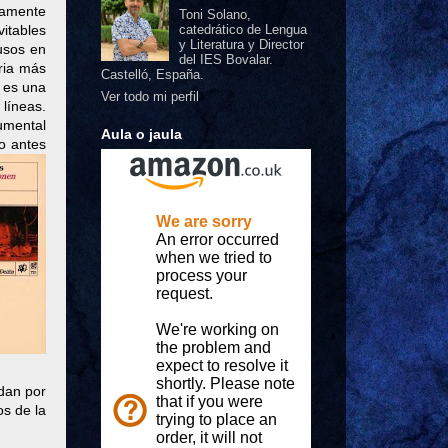
ñamente
Toni Solano,
vitables
catedrático de Lengua
y Literatura y Director
fusos en
del IES Bovalar.
ria más
Castelló, España.
, es una
Ver todo mi perfil
líneas.
cumental
Aula o jaula
co antes
edan por
os de la