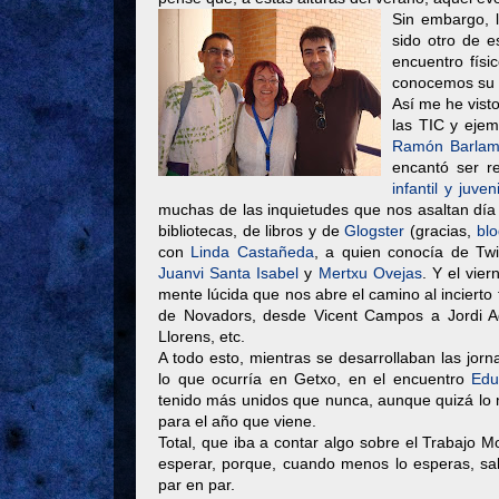
Sin embargo, 
sido otro de e
encuentro físi
conocemos su U
Así me he visto
las TIC y eje
Ramón Barla
encantó ser r
infantil y juveni
muchas de las inquietudes que nos asaltan día
bibliotecas, de libros y de
Glogster
(gracias,
bl
con
Linda Castañeda
, a quien conocía de Twi
Juanvi Santa Isabel
y
Mertxu Ovejas
. Y el vie
mente lúcida que nos abre el camino al incierto
de Novadors, desde Vicent Campos a Jordi Ade
Llorens, etc.
A todo esto, mientras se desarrollaban las jorn
lo que ocurría en Getxo, en el encuentro
Edu
tenido más unidos que nunca, aunque quizá lo 
para el año que viene.
Total, que iba a contar algo sobre el Trabajo M
esperar, porque, cuando menos lo esperas, salt
par en par.