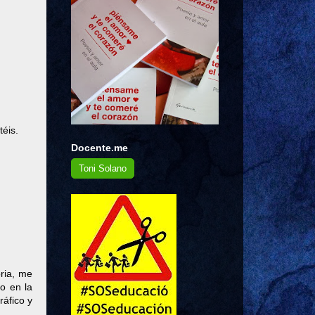
téis.
Docente.me
Toni Solano
ria, me
o en la
ráfico y