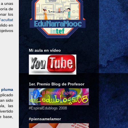
 a unas
soría de
onar los
Facultat
lido en
bjetivos
Mi aula en vídeo
1er. Premio Blog de Profesor
 pluma
mplicado
an sido
la, las
#EspiralEdublogs 2008
vertido
e base,
#piensamelamor