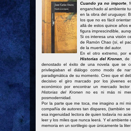
Cuando ya no importe
, 
enganchado al ambiente tur
en la obra del uruguayo: B
los que no es fácil orient
allá de estos quince años e
figura imprescindible, aun
Si os interesa una visión c
de Ramón Chao (sí, el pa
de la muerte del autor.
En el otro extremo, por e
Historias del Kronen
, d
denostado el éxito de una novela que se
privilegiaban el diálogo como modo de nar
paradigmática de su momento. Creo que el deba
decisivo el giro marcado por los jóvenes es
económico por encontrar un mercado lector
Historias del Kronen
no es ni más ni meno
posmodernidad.
Por la parte que me toca, me imagino a mí mism
compañía de autores tan dispares, (también se
esa ingenuidad lectora de quien todavía no acier
leer y los miles que nunca leerá. Y el ambiente 
memoria en un sortilegio que únicamente la liter