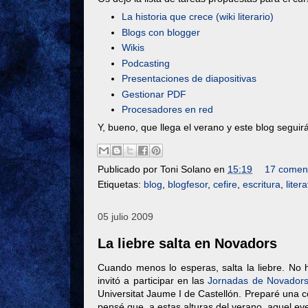
La historia que crece (wiki literario)
Blogs con blogger
Wikis
Podcasting
Presentaciones de diapositivas
Gestionar PDF
Procesadores en red
Y, bueno, que llega el verano y este blog segui
Publicado por
Toni Solano
en
15:19
17 coment
Etiquetas:
blog
,
blogfesor
,
cefire
,
escritura
,
liter
05 julio 2009
La liebre salta en Novadors
Cuando menos lo esperas, salta la liebre. No
invitó a participar en las
Jornadas de Novador
Universitat Jaume I de Castellón. Preparé una 
pensé que, a estas alturas del verano, aquel ev