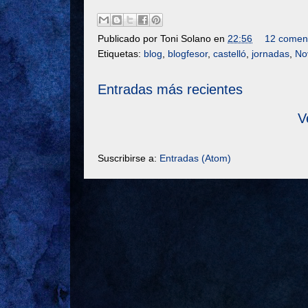
Publicado por
Toni Solano
en
22:56
12 coment
Etiquetas:
blog
,
blogfesor
,
castelló
,
jornadas
,
No
Entradas más recientes
V
Suscribirse a:
Entradas (Atom)